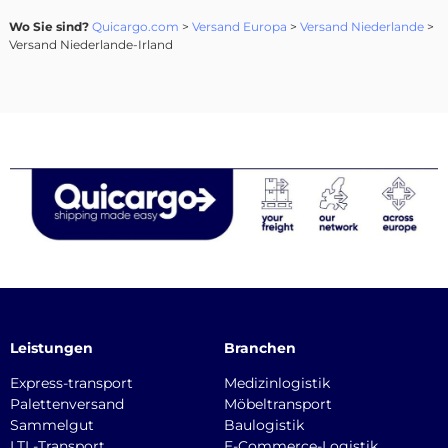
Wo Sie sind?
Quicargo.com
>
Versand Europa
>
Versand Niederlande
>
Versand Niederlande-Irland
Leistungen
Branchen
Express-transport
Medizinlogistik
Palettenversand
Möbeltransport
Sammelgut
Baulogistik
LTL-Transport
E-Commerce-Logistik