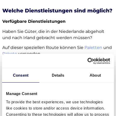
Welche Dienstleistungen sind möglich?
Verfügbare Dienstleistungen
Haben Sie Güter, die in der Niederlande abgeholt
und nach Irland gebracht werden müssen?
Auf dieser speziellen Route können Sie
Paletten
und
Pakete
versenden.
Es gibt keine Maximalzahl für Paletten- oder
Paketsendungen. Egal ob
Sammelgut
,
LTL
oder
FTL
,
Consent
Details
About
alles ist möglich.
Paletten können als halbe Palette,
Europalette
,
Blockpalette
und individuelle Palette nach Irland
Manage Consent
versendet werden.
To provide the best experiences, we use technologies
like cookies to store and/or access device information.
Paletten und Pakete können auch an
Amazon
Consenting to these technologies will allow us to process
Distributionszentren
versenden, ebenso wie an