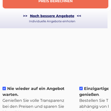
PREIS BERECHNEN
>>
Noch bessere Angebote
<<
Individuelle Angebote einholen
Nie wieder auf ein Angebot
Einzigartige F
Über
warten.
genießen
.
Quicargo
Genießen Sie volle Transparenz
Bestellen Sie Tr
bei den Preisen und sparen Sie
abhängig von h