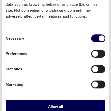
data such as browsing behavior or unique IDs on this
Zalando Lager
oder
Bol.com
.
site. Not consenting or withdrawing consent, may
Nicht verfügbare Dienstleistungen
adversely affect certain features and functions.
Aktuell sind
B2C Palettensendungen
von der
Niederlande nach Irland
nicht möglich
.
Consent
Necessary
Mitnahmestapler
,
Kühltransporte
und
Selection
Gefahrguttransport
werden für diese Route nicht
unterstützt.
Preferences
Kostenlos registrieren
Statistics
• On-demand transportieren • 100% Online
Marketing
Versandzeiten:
Transitzeiten für Palettenversand von NL nach IE
Allow all