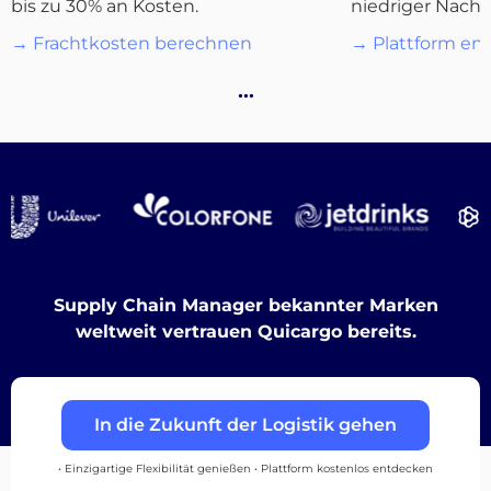
bis zu 30% an Kosten.
niedriger Nachf
→ Frachtkosten berechnen
→ Plattform en
Destinations
…
Entdecken
Supply Chain Manager bekannter Marken
Deutsch
weltweit vertrauen Quicargo bereits.
Einloggen
In die Zukunft der Logistik gehen
• Einzigartige Flexibilität genießen • Plattform kostenlos entdecken
Registrieren