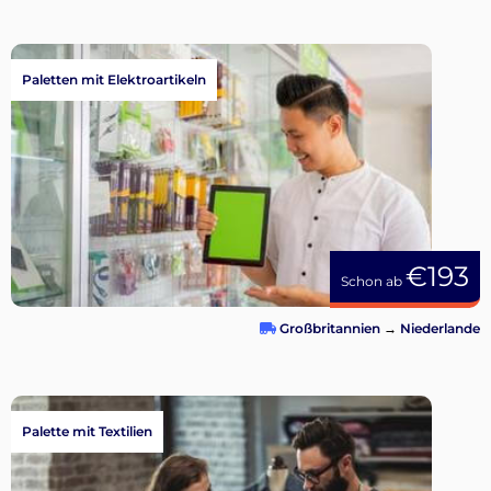
Paletten mit Elektroartikeln
€193
Schon ab
Großbritannien
→
Niederlande
Palette mit Textilien