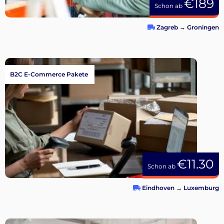
€189
Schon ab
Zagreb
→
Groningen
B2C E-Commerce Pakete
€11.30
Schon ab
Eindhoven
→
Luxemburg