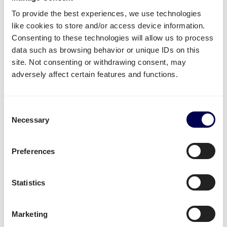
To provide the best experiences, we use technologies
In den meisten Fällen ist es am Besten, die
like cookies to store and/or access device information.
unterschiedliche Ware auf Paletten zu
Consenting to these technologies will allow us to process
transportieren.
data such as browsing behavior or unique IDs on this
Dies macht es einfacher, die Produkte alle auf
site. Not consenting or withdrawing consent, may
einmal zu versenden. Dadurch können Kosten
adversely affect certain features and functions.
reduziert und CO2-Ausstoß eingespart werden; eine
Win-Win Situation.
Consent
Unsere Daten und Feedback zeigt - Unternehmen,
Necessary
Selection
die Quicargo nutzen, sind vor allem folgende
Punkte wichtig:
Preferences
Flexibilität
Faire Preise
Statistics
Möglichkeit, großes und kleines Volumen zu
versenden
Zuverlässiger und Pro-aktiver Service
Marketing
Nachhaltigkeit