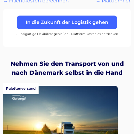
→ Frachtkosten berechnen
→ Plattform en
…
In die Zukunft der Logistik gehen
Entdecken
• Einzigartige Flexibilität genießen • Plattform kostenlos entdecken
Deutsch
Nehmen Sie den Transport von und
nach Dänemark selbst in die Hand
Palettenversand
Einloggen
Registrieren