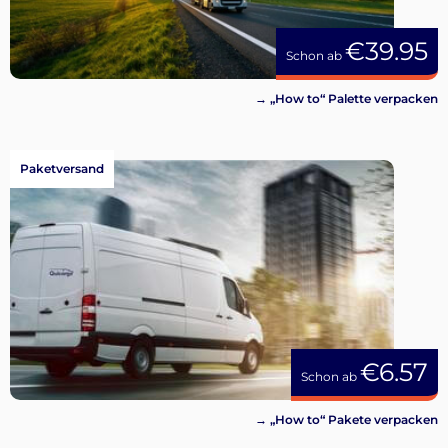
€39.95
Schon ab
→ „How to“ Palette verpacken
Paketversand
€6.57
Schon ab
→ „How to“ Pakete verpacken