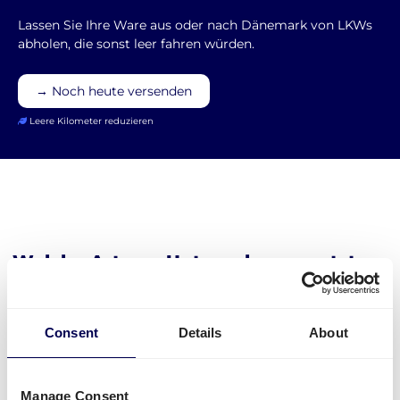
Lassen Sie Ihre Ware aus oder nach Dänemark von LKWs
abholen, die sonst leer fahren würden.
→ Noch heute versenden
Leere Kilometer reduzieren
Welche Art von Unternehmen nutzt
Quicargo für den Transport in
Dänemark?
Consent
Details
About
Unternehmen versenden mit Quicargo alles
Mögliche von und nach Dänemark. Zum Beispiel E-
Commerce Produkte, Baumaterialien, Möbel,...
Manage Consent