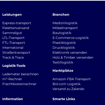
Leistungen
Branchen
Express-transport
Medizinlogistik
Palettenversand
Möbeltransport
Sammelgut
Baulogistik
LTL-Transport
E-Commerce-Logistik
FTL-Transport
Plastiklogistik
International
Drucklogistik
Straßentransport
Elektronik versenden
Track & Trace
Holz & Timber versenden
Textillogistik
Logistik-Tools
Marktplätze
Lademeter berechnen
m³-Rechner
Amazon FBA Transport
Frachtkostenrechner
Bol.com Logistik
Versand zu Zalando
Information
Smarte Links