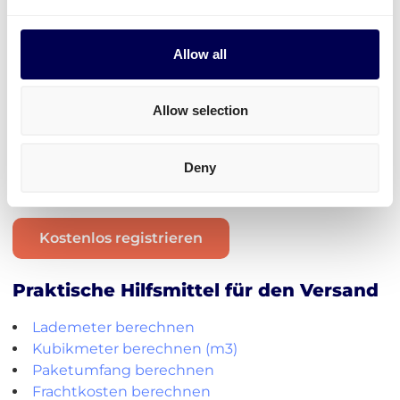
Beispielsweise
Textilien
,
Elektronik
oder auch
Plastik
werden häufig versendet.
Allow all
Unabhängig von der Industrie, am
sichersten und
kosteneffektivsten
ist es, wenn man in großem
Volumen alles auf einmal auf einer Palette
Allow selection
verschickt.
Paketversand
ist aktuell nur von der Niederlande
Deny
aus möglich.
Kostenlos registrieren
Praktische Hilfsmittel für den Versand
Lademeter berechnen
Kubikmeter berechnen (m3)
Paketumfang berechnen
Frachtkosten berechnen