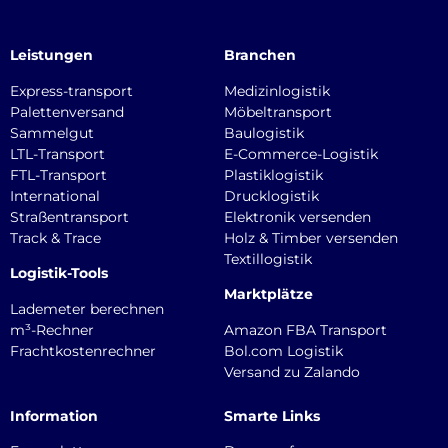
Leistungen
Branchen
Express-transport
Medizinlogistik
Palettenversand
Möbeltransport
Sammelgut
Baulogistik
LTL-Transport
E-Commerce-Logistik
FTL-Transport
Plastiklogistik
International
Drucklogistik
Straßentransport
Elektronik versenden
Track & Trace
Holz & Timber versenden
Textillogistik
Logistik-Tools
Marktplätze
Lademeter berechnen
m³-Rechner
Amazon FBA Transport
Frachtkostenrechner
Bol.com Logistik
Versand zu Zalando
Information
Smarte Links