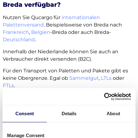
Breda verfügbar?
Nutzen Sie Qucargo für
internationalen
Palettenversand
. Beispielsweise von Breda nach
Frankreich
,
Belgien
-Breda oder auch Breda-
Deutschland
.
Innerhalb der Niederlande können Sie auch an
Verbraucher direkt versenden (B2C).
Für den Transport von Paletten und Pakete gibt es
keine Obergrenze. Egal ob
Sammelgut
,
LTLs
oder
FTLs
.
Als zusätzlich buchbare Services stehen
Seitenbeladung, elektrische Ladebordrampe und
Palettenhubwagen zur Verfügung.
Consent
Details
About
Von der Niederlande aus können Sie
Pakete
in alle
holländischen Städte senden, auch Breda. Zusätzlich
Manage Consent