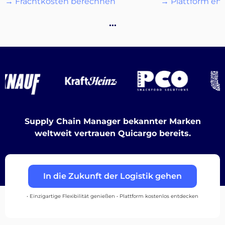
→ Frachtkosten berechnen
→ Plattform en
…
Destinations
Entdecken
Supply Chain Manager bekannter Marken
weltweit vertrauen Quicargo bereits.
Deutsch
In die Zukunft der Logistik gehen
• Einzigartige Flexibilität genießen • Plattform kostenlos entdecken
Einloggen
Registrieren