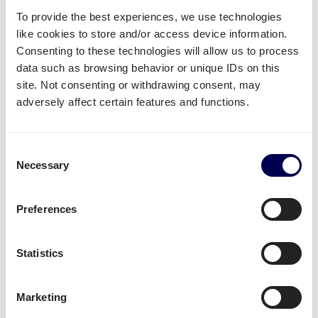
ist Paketversand für Sie in 30+ europäische Länder
To provide the best experiences, we use technologies
möglich, solange die Abholadresse in der
like cookies to store and/or access device information.
Niederlande liegt.
Consenting to these technologies will allow us to process
Mit Quicargo können Sie zusätzlich auch an
Bol.com,
data such as browsing behavior or unique IDs on this
Amazon
oder
Zalando
nahe Breda Ihre Ware
site. Not consenting or withdrawing consent, may
transportieren lassen.
adversely affect certain features and functions.
Kostenlos registrieren
Consent
Necessary
Selection
• Direkte Angebote • Kein Abonnement
Preferences
Was wird oft von oder nach Breda
versendet?
Statistics
Neben
Amazon Sendungen
, wird die Plattform für
den Versand von unterschiedlichster Ware genutzt.
Marketing