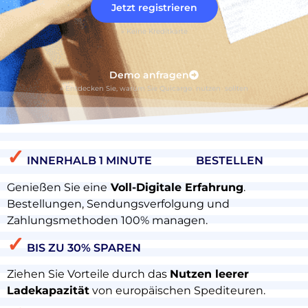
Jetzt registrieren
» Keine Kreditkarte
Demo anfragen
» Entdecken Sie, warum Sie Quicargo nutzen sollten
✓
INNERHALB 1 MINUTE BESTELLEN
Genießen Sie eine
Voll-Digitale Erfahrung
.
Bestellungen, Sendungsverfolgung und
Zahlungsmethoden 100% managen.
✓
BIS ZU 30% SPAREN
Ziehen Sie Vorteile durch das
Nutzen leerer
Ladekapazität
von europäischen Spediteuren.