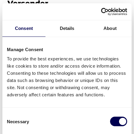
Versender
Bestellung ändern
Consent
Details
About
Sie können eine Veränderung Ihrer Bestellung
über unseren Kundendienst beantragen. Einzige
Manage Consent
Voraussetzung dafür ist, dass dies 24h vor der
To provide the best experiences, we use technologies
Abholung der Pakete uns mitgeteilt wird.
like cookies to store and/or access device information.
Wo ist Quicargo tätig?
Consenting to these technologies will allow us to process
data such as browsing behavior or unique IDs on this
Wir operieren von Amsterdam, Holland, aus.
site. Not consenting or withdrawing consent, may
Aktuell sind übergroße Paketsendungen nur
adversely affect certain features and functions.
innerhalb Hollands möglich. Normalgroße Pakete
und Paletten allerdings können
international in
Europa
durch unsere Spediteure versendet
Consent
Necessary
werden. Egal ob
Paletten nach Frankreich
,
Selection
Güterverkehr nach Deutschland
oder