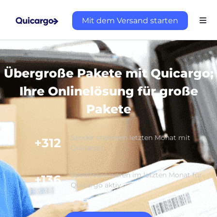
Mit dem Versand starten
Übergroße Pakete mit Quicargo;
Ihre Onlinelösung für große
Pakete
Sender starteten letzten Monat mit
+312
Quicargo
Spediteure waren im letzten Monat für
+136
Quicargo aktiv