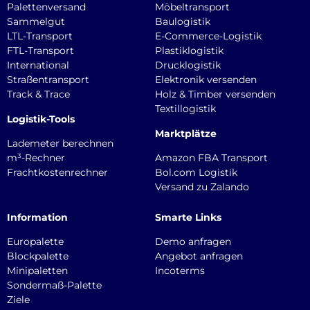
Palettenversand
Möbeltransport
Sammelgut
Baulogistik
LTL-Transport
E-Commerce-Logistik
FTL-Transport
Plastiklogistik
International
Drucklogistik
Straßentransport
Elektronik versenden
Track & Trace
Holz & Timber versenden
Textillogistik
Logistik-Tools
Marktplätze
Lademeter berechnen
m³-Rechner
Amazon FBA Transport
Frachtkostenrechner
Bol.com Logistik
Versand zu Zalando
Information
Smarte Links
Europalette
Demo anfragen
Blockpalette
Angebot anfragen
Minipaletten
Incoterms
Sondermaß-Palette
Ziele