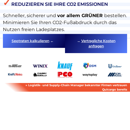
✓
REDUZIEREN SIE IHRE CO2 EMISSIONEN
Schneller, sicherer und
vor allem GRÜNER
bestellen.
Minimieren Sie Ihren CO2-Fußabdruck durch das
Nutzen freien Ladeplatzes.
Spotraten kalkulieren
←
→
Vertragliche Kosten
anfragen
» Logistik- und Supply-Chain Manager bekannter Firmen vertrauen
Quicargo bereits
Über