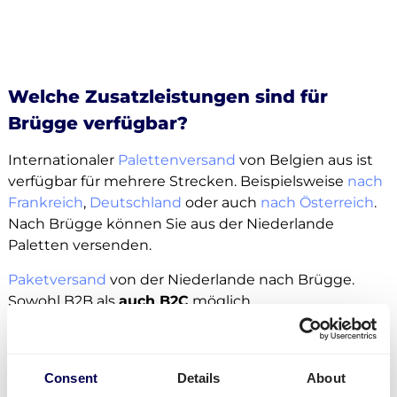
Welche Zusatzleistungen sind für
Brügge verfügbar?
Internationaler
Palettenversand
von Belgien aus ist
verfügbar für mehrere Strecken. Beispielsweise
nach
Frankreich
,
Deutschland
oder auch
nach Österreich
.
Nach Brügge können Sie aus der Niederlande
Paletten versenden.
Paketversand
von der Niederlande nach Brügge.
Sowohl B2B als
auch B2C
möglich.
Es gibt keine Beschränkung in der Anzahl an
Paketen und Paletten. Sie können entweder
Sammelgut
,
Teilladungen (LTL)
oder auch
Consent
Details
About