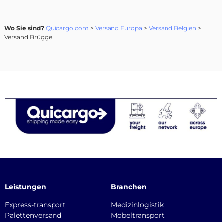
Wo Sie sind?
Quicargo.com
>
Versand Europa
>
Versand Belgien
>
Versand Brügge
Leistungen
Branchen
Express-transport
Medizinlogistik
Palettenversand
Möbeltransport