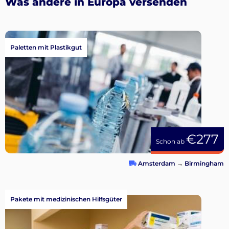
Was andere in Europa versenden
Paletten mit Plastikgut
€277
Schon ab
Amsterdam
→
Birmingham
Pakete mit medizinischen Hilfsgüter