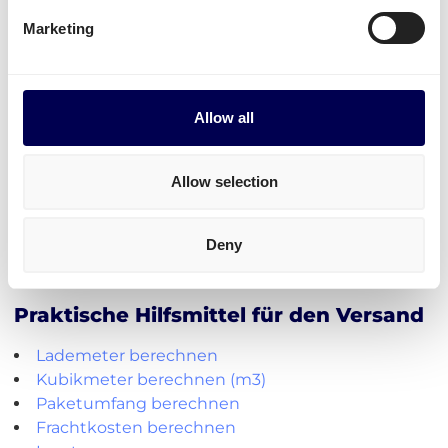
werden häufig versendet.
Marketing
Unabhängig von der Industrie, am
sichersten und
kosteneffektivsten
ist es, wenn man in großem
Volumen alles auf einmal auf einer Palette
Allow all
verschickt.
Paketversand
ist aktuell nur von der Niederlande
Allow selection
aus möglich.
Deny
Kostenlos registrieren
Praktische Hilfsmittel für den Versand
Lademeter berechnen
Kubikmeter berechnen (m3)
Paketumfang berechnen
Frachtkosten berechnen