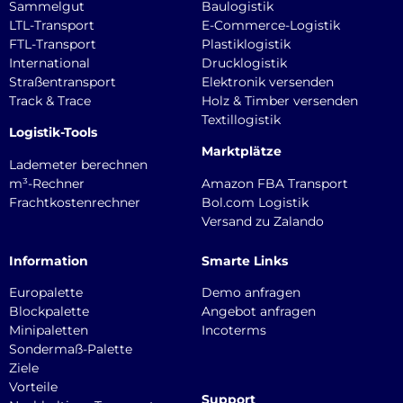
Sammelgut
Baulogistik
LTL-Transport
E-Commerce-Logistik
FTL-Transport
Plastiklogistik
International
Drucklogistik
Straßentransport
Elektronik versenden
Track & Trace
Holz & Timber versenden
Textillogistik
Logistik-Tools
Marktplätze
Lademeter berechnen
m³-Rechner
Amazon FBA Transport
Frachtkostenrechner
Bol.com Logistik
Versand zu Zalando
Information
Smarte Links
Europalette
Demo anfragen
Blockpalette
Angebot anfragen
Minipaletten
Incoterms
Sondermaß-Palette
Ziele
Vorteile
Support