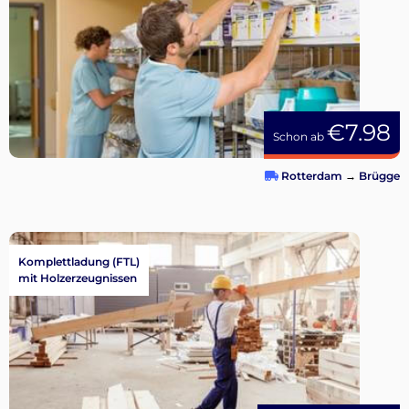
€7.98
Schon ab
Rotterdam
→
Brügge
Komplettladung (FTL)
mit Holzerzeugnissen