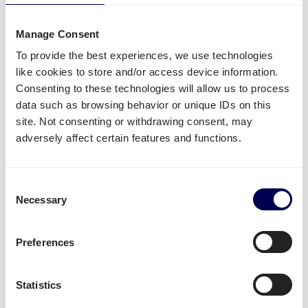
Komplettladungen (FTL)
versenden.
Seitenlader, Ladebordwand und Hubwagen sind
Manage Consent
grundsätzlich als Zusatzleistung buchbar.
To provide the best experiences, we use technologies
Außerdem können Sie Ihre Ware an
Amazon
,
Zalando
like cookies to store and/or access device information.
und andere Verteilerzentren liefern lassen.
Consenting to these technologies will allow us to process
data such as browsing behavior or unique IDs on this
site. Not consenting or withdrawing consent, may
Kostenlos registrieren
adversely affect certain features and functions.
• Direkte Angebote • Kein Abonnement
Consent
Necessary
Selection
Was wird oft von oder nach Brügge
versendet?
Preferences
Neben
Amazon Sendungen
, wird die Plattform für
den Versand von unterschiedlichster Ware genutzt.
Statistics
Beispielsweise
Textilien
,
Elektronik
oder auch
Plastik