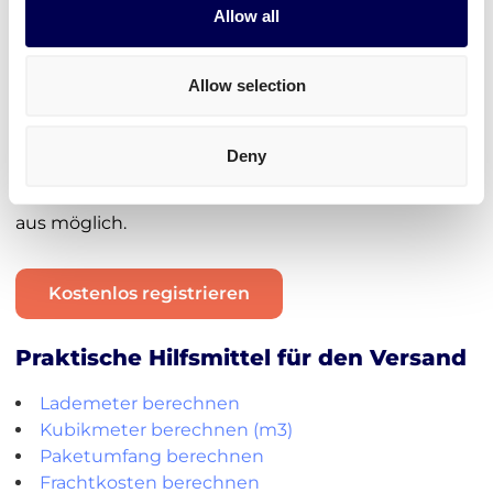
Beispielsweise
Textilien
,
Elektronik
oder auch
Plastik
Allow all
werden häufig versendet.
Unabhängig von der Industrie, am
sichersten und
Allow selection
kosteneffektivsten
ist es, wenn man in großem
Volumen alles auf einmal auf einer Palette
verschickt.
Deny
Paketversand
ist aktuell nur von der Niederlande
aus möglich.
Kostenlos registrieren
Praktische Hilfsmittel für den Versand
Lademeter berechnen
Kubikmeter berechnen (m3)
Paketumfang berechnen
Frachtkosten berechnen