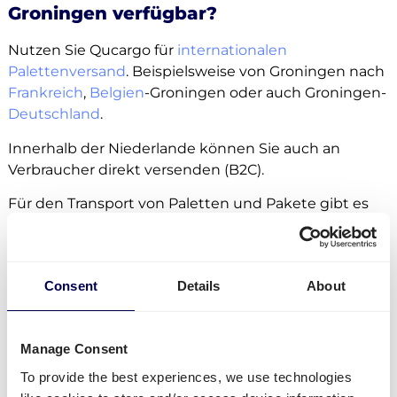
Groningen verfügbar?
Nutzen Sie Qucargo für
internationalen
Palettenversand
. Beispielsweise von Groningen nach
Frankreich
,
Belgien
-Groningen oder auch Groningen-
Deutschland
.
Innerhalb der Niederlande können Sie auch an
Verbraucher direkt versenden (B2C).
Für den Transport von Paletten und Pakete gibt es
keine Obergrenze. Egal ob
Sammelgut
,
LTLs
oder
FTLs
.
Als zusätzlich buchbare Services stehen
Consent
Details
About
Seitenbeladung, elektrische Ladebordrampe und
Palettenhubwagen zur Verfügung.
Manage Consent
Von der Niederlande aus können Sie
Pakete
in alle
To provide the best experiences, we use technologies
holländischen Städte senden, auch Groningen.