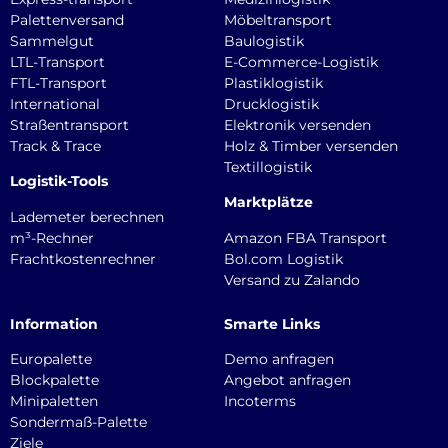
Palettenversand
Möbeltransport
Sammelgut
Baulogistik
LTL-Transport
E-Commerce-Logistik
FTL-Transport
Plastiklogistik
International
Drucklogistik
Straßentransport
Elektronik versenden
Track & Trace
Holz & Timber versenden
Textillogistik
Logistik-Tools
Marktplätze
Lademeter berechnen
m³-Rechner
Amazon FBA Transport
Frachtkostenrechner
Bol.com Logistik
Versand zu Zalando
Information
Smarte Links
Europalette
Demo anfragen
Blockpalette
Angebot anfragen
Minipaletten
Incoterms
Sondermaß-Palette
Ziele