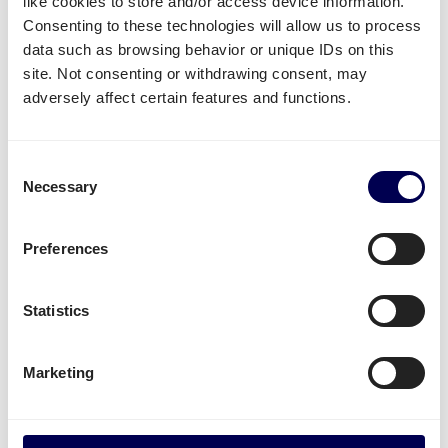
like cookies to store and/or access device information.
Zusätzlich ist Paketversand für Sie in 30+ europäische
Consenting to these technologies will allow us to process
Länder möglich, solange die Abholadresse in der
data such as browsing behavior or unique IDs on this
Niederlande liegt.
site. Not consenting or withdrawing consent, may
Mit Quicargo können Sie zusätzlich auch an
Bol.com,
adversely affect certain features and functions.
Amazon
oder
Zalando
nahe Groningen Ihre Ware
transportieren lassen.
Consent
Necessary
Selection
Kostenlos registrieren
Preferences
• Direkte Angebote • Kein Abonnement
Statistics
Was wird oft von oder nach Groningen
versendet?
Marketing
Neben
Amazon Sendungen
, wird die Plattform für
den Versand von unterschiedlichster Ware genutzt.