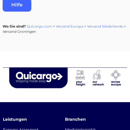
Hilfe
Wo Sie sind?
Quicargo.com
>
Versand Europa
>
Versand Niederlande
>
Versand Groningen
Leistungen
Branchen
Express-transport
Medizinlogistik