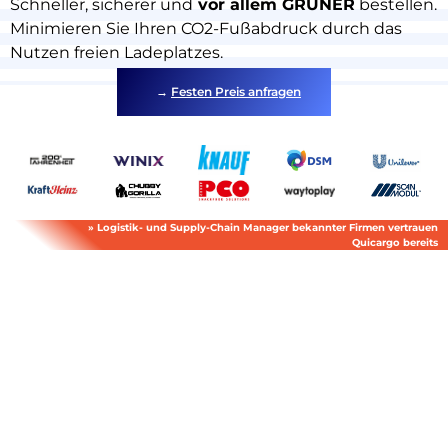
Schneller, sicherer und
vor allem GRÜNER
bestellen.
Minimieren Sie Ihren CO2-Fußabdruck durch das
Nutzen freien Ladeplatzes.
→
Festen Preis anfragen
Destinations
Entdecken
» Logistik- und Supply-Chain Manager bekannter Firmen vertrauen
Quicargo bereits
Deutsch
Einloggen