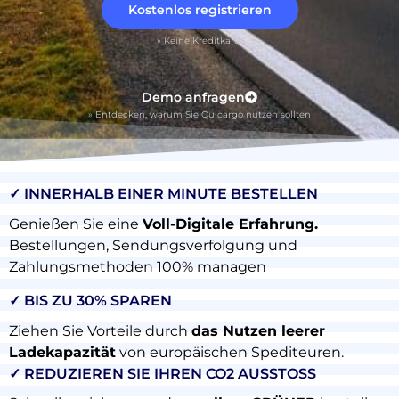
Kostenlos registrieren
» Keine Kreditkarte
Demo anfragen
» Entdecken, warum Sie Quicargo nutzen sollten
✓ INNERHALB EINER MINUTE BESTELLEN
Genießen Sie eine
Voll-Digitale Erfahrung.
Bestellungen, Sendungsverfolgung und
Zahlungsmethoden 100% managen
✓ BIS ZU 30% SPAREN
Ziehen Sie Vorteile durch
das Nutzen leerer
Ladekapazität
von europäischen Spediteuren.
Über
✓ REDUZIEREN SIE IHREN CO2 AUSSTOSS
Quicargo