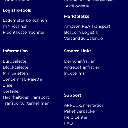
Track & Trace
Holz & Timber versenden
Textillogistik
Logistik-Tools
Marktplätze
Lademeter berechnen
m³-Rechner
Amazon FBA Transport
Frachtkostenrechner
Bol.com Logistik
Versand zu Zalando
Information
Smarte Links
Europalette
Demo anfragen
Blockpalette
Angebot anfragen
Minipaletten
Incoterms
Sondermaß-Palette
Ziele
Vorteile
Support
Nachhaltiger Transport
Transportunternehmen
API-Dokumentation
Pallet verpacken
Help Center
FAQ