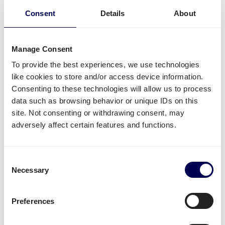
(Anzahl Paletten, von wo? wohin?, etc.)
Consent
Details
About
Mit unserem geschickten Algorythmus
können wir Ihre Sendung an einen unserer
„preferred carriers“ weiterleiten
Manage Consent
Durch unser CARP System machen wir
To provide the best experiences, we use technologies
einen Liefertermin mit Amazon aus.
like cookies to store and/or access device information.
Sobals uns ein Datum bekannt ist, werden
Consenting to these technologies will allow us to process
wir ein Abholdatum mit Ihnen ausmachen
data such as browsing behavior or unique IDs on this
Sie stellen sicher, dass die Ware sicher und
site. Not consenting or withdrawing consent, may
korrekt (Amazon konform) zum abholen
adversely affect certain features and functions.
bereit steht
Unser Frachtführer holt die Ware ab und
transportiert sie zum Bestimmungsort
Consent
Sie können die Sendung jederzeit
Necessary
Selection
verfolgen und bekommen regelmäßige
Statusupdates
Preferences
Was ist zu beachten?