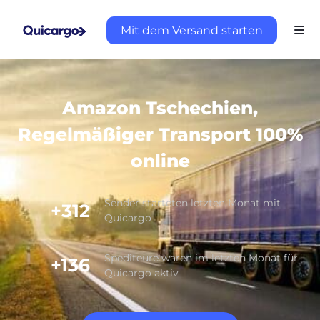
Mit dem Versand starten
Amazon Tschechien,
Regelmäßiger Transport 100%
online
Sender starteten letzten Monat mit
+312
Quicargo
Spediteure waren im letzten Monat für
+136
Quicargo aktiv