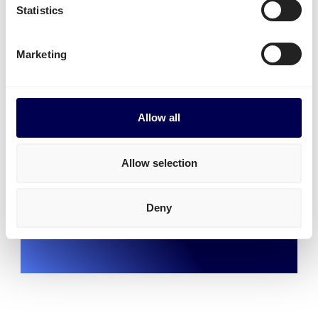
Statistics
Die Paletten sind komplett verpackt und
entsprechen den Amazon Bestimmungen
Die Paletten haben die korrekte Länge
Marketing
Die maximale Höhe von 180 cm (inkl.
Palette) wurde eingehalten
Allow all
„Reibungsloser Ablauf von
Allow selection
Versand und Kommunikation mit
Amazon“
Deny
Martin, LuxorB