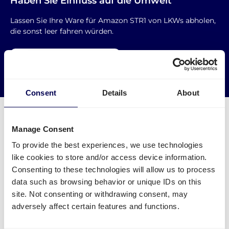
Haben Sie Einfluss auf die Umwelt
Lassen Sie Ihre Ware für Amazon STR1 von LKWs abholen,
die sonst leer fahren würden.
→ Noch heute versenden
Leere Kilometer reduzieren
Consent
Details
About
Manage Consent
To provide the best experiences, we use technologies
Was muss ich für eine Palettensendung
like cookies to store and/or access device information.
zu Amazon STR1 beachten?
Consenting to these technologies will allow us to process
data such as browsing behavior or unique IDs on this
Welche Angaben sind nötig?
site. Not consenting or withdrawing consent, may
adversely affect certain features and functions.
Name des FBA Warenlagers - aber Achtung:
manche Städte haben mehrere FBA Lager