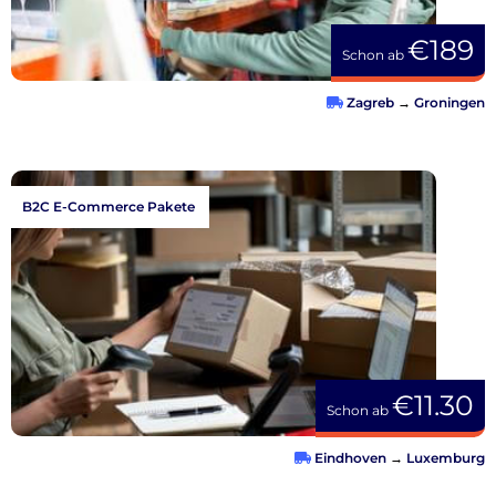
€189
Schon ab
Zagreb
→
Groningen
B2C E-Commerce Pakete
€11.30
Schon ab
Eindhoven
→
Luxemburg