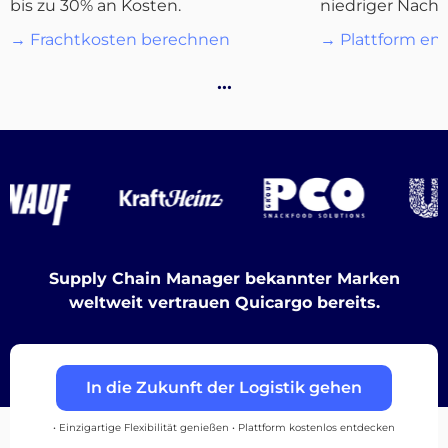
bis zu 30% an Kosten.
niedriger Nachf
→ Frachtkosten berechnen
→ Plattform en
Destinations
…
Entdecken
Deutsch
Supply Chain Manager bekannter Marken
weltweit vertrauen Quicargo bereits.
Einloggen
In die Zukunft der Logistik gehen
Registrieren
• Einzigartige Flexibilität genießen • Plattform kostenlos entdecken