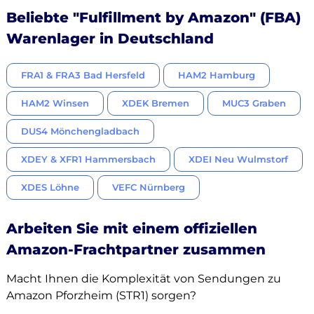
Beliebte "Fulfillment by Amazon" (FBA)
Warenlager in Deutschland
FRA1 & FRA3 Bad Hersfeld
HAM2 Hamburg
HAM2 Winsen
XDEK Bremen
MUC3 Graben
DUS4 Mönchengladbach
XDEY & XFR1 Hammersbach
XDEI Neu Wulmstorf
XDES Löhne
VEFC Nürnberg
Arbeiten Sie mit einem offiziellen
Amazon-Frachtpartner zusammen
Macht Ihnen die Komplexität von Sendungen zu
Amazon Pforzheim (STR1) sorgen?