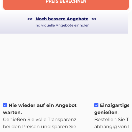
PREIS BERECHNEN
>>
Noch bessere Angebote
<<
Individuelle Angebote einholen
Über
Nie wieder auf ein Angebot
Einzigartige F
Quicargo
warten.
genießen
.
Genießen Sie volle Transparenz
Bestellen Sie Tr
bei den Preisen und sparen Sie
abhängig von h