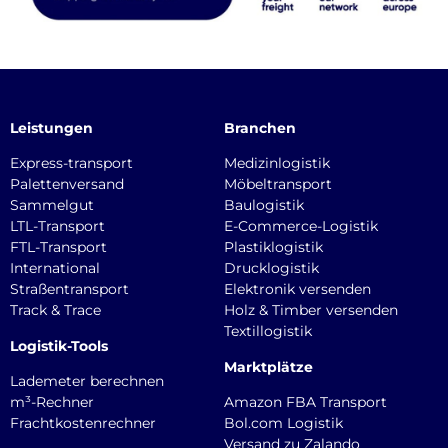
Leistungen
Branchen
Express-transport
Medizinlogistik
Palettenversand
Möbeltransport
Sammelgut
Baulogistik
LTL-Transport
E-Commerce-Logistik
FTL-Transport
Plastiklogistik
International
Drucklogistik
Straßentransport
Elektronik versenden
Track & Trace
Holz & Timber versenden
Textillogistik
Logistik-Tools
Marktplätze
Lademeter berechnen
m³-Rechner
Amazon FBA Transport
Frachtkostenrechner
Bol.com Logistik
Versand zu Zalando