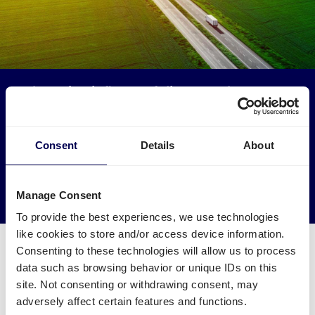
Haben Sie Einfluss auf die Umwelt
Lassen Sie Ihre Ware von oder nach Dortmund von LKWs
abholen, die sonst leer fahren würden.
Consent
Details
About
→ Noch heute versenden
Manage Consent
Leere Kilometer reduzieren
To provide the best experiences, we use technologies
like cookies to store and/or access device information.
Consenting to these technologies will allow us to process
data such as browsing behavior or unique IDs on this
site. Not consenting or withdrawing consent, may
Welche Zusatzleistungen sind für
adversely affect certain features and functions.