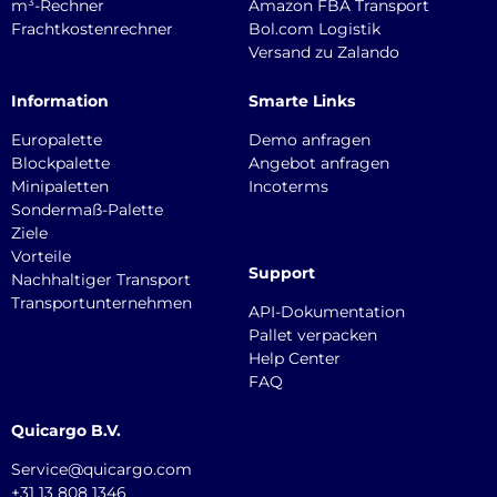
m³-Rechner
Amazon FBA Transport
Frachtkostenrechner
Bol.com Logistik
Versand zu Zalando
Information
Smarte Links
Europalette
Demo anfragen
Blockpalette
Angebot anfragen
Minipaletten
Incoterms
Sondermaß-Palette
Ziele
Vorteile
Support
Nachhaltiger Transport
Transportunternehmen
API-Dokumentation
Pallet verpacken
Help Center
FAQ
Quicargo B.V.
Service@quicargo.com
+31 13 808 1346