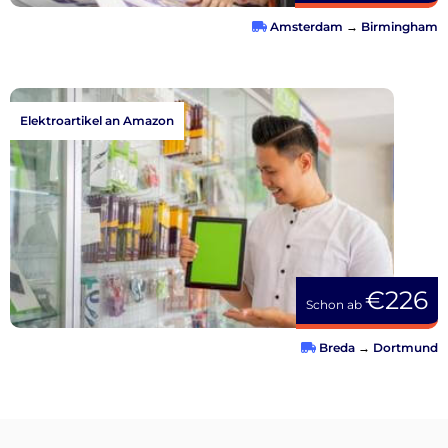
Amsterdam
→
Birmingham
Elektroartikel an Amazon
€226
Schon ab
Breda
→
Dortmund