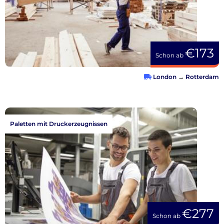
€173
Schon ab
London
→
Rotterdam
Paletten mit Druckerzeugnissen
€277
Schon ab