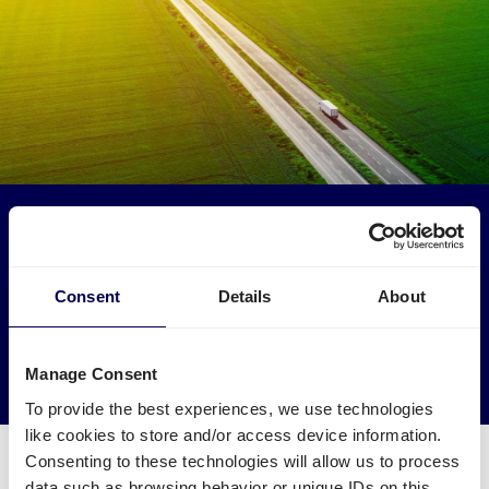
Haben Sie Einfluss auf die Umwelt
Lassen Sie Ihre Ware von oder nach Essen von LKWs
abholen, die sonst leer fahren würden.
Consent
Details
About
→ Noch heute versenden
Manage Consent
Leere Kilometer reduzieren
To provide the best experiences, we use technologies
like cookies to store and/or access device information.
Consenting to these technologies will allow us to process
data such as browsing behavior or unique IDs on this