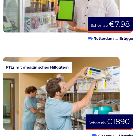
€7.98
Schon ab
Rotterdam
→
Brügge
FTLs mit medizinischen Hilfgütern
€1890
Schon ab
Glasgow
→
Utrecht