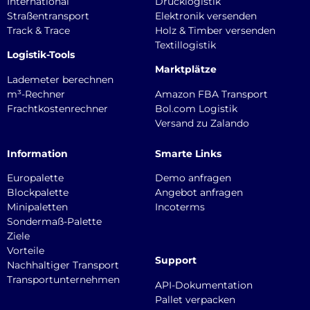
International
Drucklogistik
Straßentransport
Elektronik versenden
Track & Trace
Holz & Timber versenden
Textillogistik
Logistik-Tools
Marktplätze
Lademeter berechnen
m³-Rechner
Amazon FBA Transport
Frachtkostenrechner
Bol.com Logistik
Versand zu Zalando
Information
Smarte Links
Europalette
Demo anfragen
Blockpalette
Angebot anfragen
Minipaletten
Incoterms
Sondermaß-Palette
Ziele
Vorteile
Support
Nachhaltiger Transport
Transportunternehmen
API-Dokumentation
Pallet verpacken