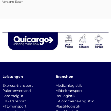
Versand Essen
Leistungen
Branchen
Express-transport
Medizinlogistik
Palettenversand
Möbeltransport
Sammelgut
Baulogistik
LTL-Transport
E-Commerce-Logistik
FTL-Transport
Plastiklogistik