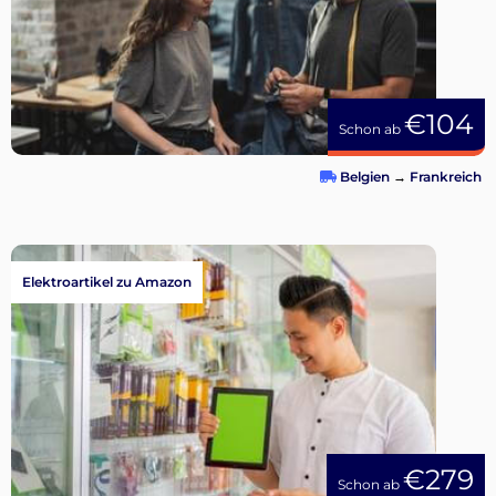
€104
Schon ab
Belgien
→
Frankreich
Elektroartikel zu Amazon
€279
Schon ab