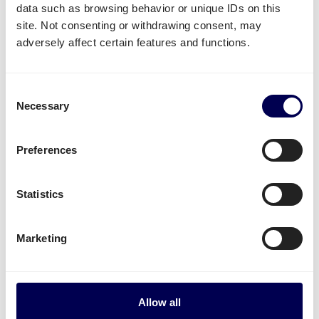
Zalando Lager
oder
Bol.com
.
data such as browsing behavior or unique IDs on this
site. Not consenting or withdrawing consent, may
Nicht verfügbare Dienstleistungen
adversely affect certain features and functions.
Aktuell sind
B2C Palettensendungen
Deutschland-Frankreich
nicht möglich
.
Consent
Paketversand
von Deutschland nach Frankreich
Necessary
Selection
ist aktuell nicht möglich.
Mitnahmestapler
,
Kühltransporte
und
Gefahrguttransport
werden für diese Route nicht
Preferences
unterstützt.
Statistics
Kostenlos registrieren
Marketing
• On-demand transportieren • 100% Online
Versandzeiten:
Allow all