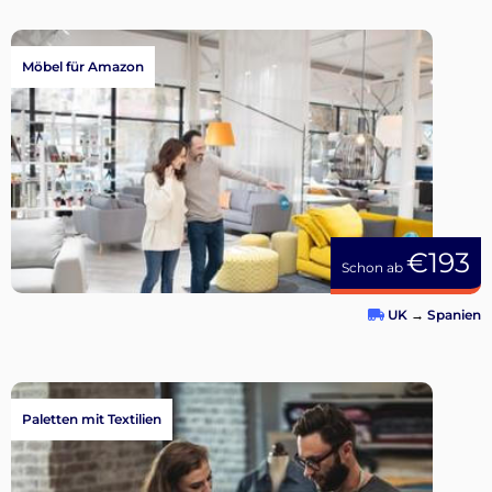
Möbel für Amazon
€193
Schon ab
UK
→
Spanien
Paletten mit Textilien