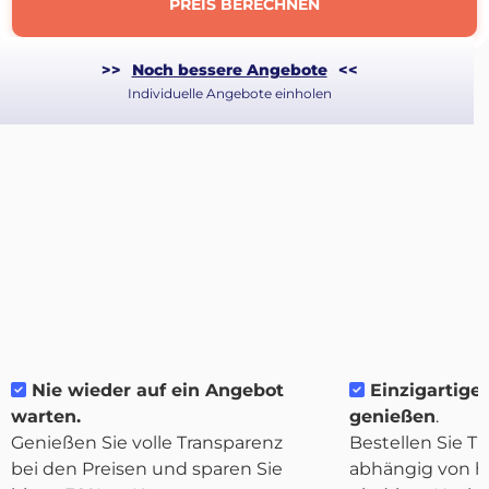
PREIS BERECHNEN
>>
Noch bessere Angebote
<<
Individuelle Angebote einholen
Nie wieder auf ein Angebot
Einzigartige F
Über
warten.
genießen
.
Quicargo
Genießen Sie volle Transparenz
Bestellen Sie Tr
bei den Preisen und sparen Sie
abhängig von h