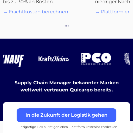
bis zu 30% an Kosten.
niedriger Nachf
→ Frachtkosten berechnen
→ Plattform en
Destinations
…
Entdecken
Supply Chain Manager bekannter Marken
Deutsch
weltweit vertrauen Quicargo bereits.
Einloggen
In die Zukunft der Logistik gehen
• Einzigartige Flexibilität genießen • Plattform kostenlos entdecken
Registrieren