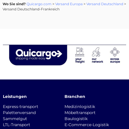
Wo Sie sind?
Quicargo.com
>
Versand Europa
>
Versand Deutschland
>
Versand Deutschland-Frankreich
Leistungen
Branchen
Express-transport
Medizinlogistik
Palettenversand
Möbeltransport
Sammelgut
Baulogistik
LTL-Transport
E-Commerce-Logistik