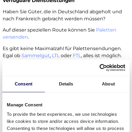
Verfügbare Dienstleistungen
Haben Sie Güter, die in Deutschland abgeholt und
nach Frankreich gebracht werden müssen?
Auf dieser speziellen Route können Sie
Paletten
versenden
.
Es gibt keine Maximalzahl für Palettensendungen.
Egal ob
Sammelgut
,
LTL
oder
FTL
, alles ist möglich.
Beim Transport
von 1-3 Europaletten erhalten Sie in
direktes Preisangebot
, bei größeren Lieferungen
können Sie ein Angebot über die Plattform
anfordern.
Consent
Details
About
Paletten können als halbe Palette,
Europalette
,
Blockpalette
und individuelle Paletten nach
Manage Consent
Frankreich versendet werden.
To provide the best experiences, we use technologies
Paletten können auch an
Amazon
like cookies to store and/or access device information.
Distributionszentren
versenden, ebenso wie an
Consenting to these technologies will allow us to process