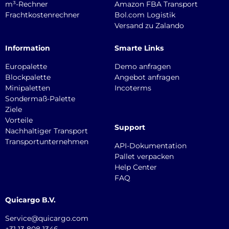
m³-Rechner
Amazon FBA Transport
Frachtkostenrechner
Bol.com Logistik
Versand zu Zalando
Information
Smarte Links
Europalette
Demo anfragen
Blockpalette
Angebot anfragen
Minipaletten
Incoterms
Sondermaß-Palette
Ziele
Vorteile
Support
Nachhaltiger Transport
Transportunternehmen
API-Dokumentation
Pallet verpacken
Help Center
FAQ
Quicargo B.V.
Service@quicargo.com
+31 13 808 1346