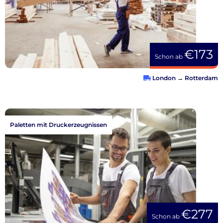
€173
Schon ab
London
→
Rotterdam
Paletten mit Druckerzeugnissen
€277
Schon ab