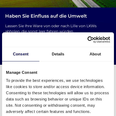
Haben Sie Einfluss auf die Umwelt
Lassen Sie Ihre Ware von oder nach Lille von LKWs
abholen, die sonst leer fahren würden.
→ Noch heute versenden
Consent
Details
About
Leere Kilometer reduzieren
Manage Consent
To provide the best experiences, we use technologies
like cookies to store and/or access device information.
Welche Zusatzleistungen sind für Lille
Consenting to these technologies will allow us to process
data such as browsing behavior or unique IDs on this
verfügbar?
site. Not consenting or withdrawing consent, may
adversely affect certain features and functions.
Palettenversand
ist grundsätzlich zwischen