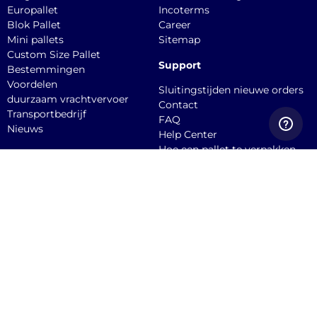
Europallet
Incoterms
Blok Pallet
Career
Mini pallets
Sitemap
Custom Size Pallet
Support
Bestemmingen
Voordelen
Sluitingstijden nieuwe orders
duurzaam vrachtvervoer
Contact
Transportbedrijf
FAQ
Nieuws
Help Center
Hoe een pallet te verpakken
API documentation
Dien een claim in
Quicargo B.V.
Burgemeester
Stekelenburgplein 199, 5041
SC, Tilburg Office
Service@quicargo.com
+31 13 808 1346