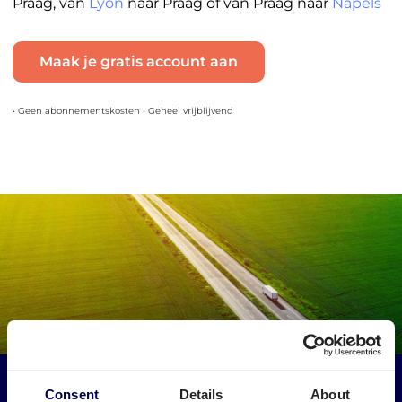
Praag, van
Lyon
naar Praag of van Praag naar
Napels
Maak je gratis account aan
• Geen abonnementskosten • Geheel vrijblijvend
Maak een impact op het milieu
Consent
Details
About