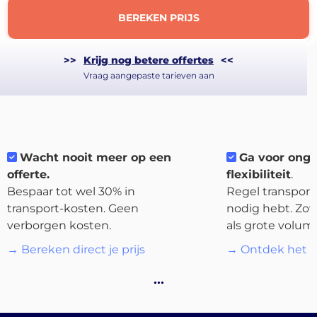
BEREKEN PRIJS
>>
Krijg nog betere offertes
<<
Vraag aangepaste tarieven aan
About
the
platform
Wacht nooit meer op een
Ga voor ong
offerte.
flexibiliteit
.
Bespaar tot wel 30% in
Regel transport 
transport-kosten. Geen
nodig hebt. Zow
verborgen kosten.
als grote volum
Bestemmingen
→ Bereken direct je prijs
→ Ontdek het p
…