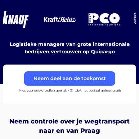
Ontdek
Nederlands
Logistieke managers van grote internationale
bedrijven vertrouwen op Quicargo
Inloggen
Neem deel aan de toekomst
Aanmelden
• Kies voor onovertroffen gemak • Ontdek het portaal geheel gratis
Neem controle over je wegtransport
naar en van Praag