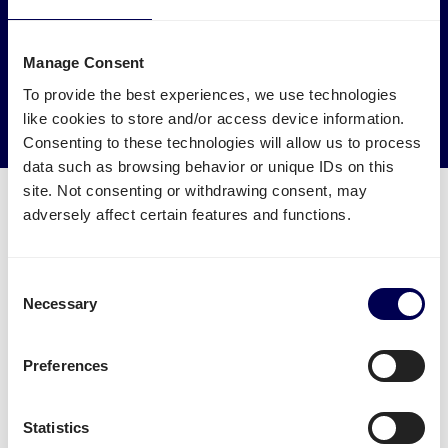
Laat je vracht naar en van Praag ophalen door
vrachtwagens die anders leeg of halfleeg zouden rijden.
Manage Consent
→ Ga van start
To provide the best experiences, we use technologies
like cookies to store and/or access device information.
Verminder je CO2 uitstoot
Consenting to these technologies will allow us to process
data such as browsing behavior or unique IDs on this
site. Not consenting or withdrawing consent, may
adversely affect certain features and functions.
Welke transport diensten zijn
Consent
Necessary
beschikbaar voor Praag?
Selection
Verstuur je pallets
vanuit Nederland naar Praag.
Preferences
Je kan daarnaast ook eenvoudig
zakelijk pakketten
versturen
vanuit Nederland naar Praag. Let wel:
Statistics
pakketten staat momenteel enkel open voor