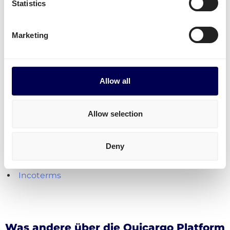
Statistics
verschickt.
Paketversand
ist aktuell nur von der Niederlande
Marketing
aus möglich.
Kostenlos registrieren
Allow all
Praktische Hilfsmittel für den Versand
Allow selection
Lademeter berechnen
Kubikmeter berechnen (m3)
Deny
Paketumfang berechnen
Frachtkosten berechnen
Incoterms
Was andere über die Quicargo Platform