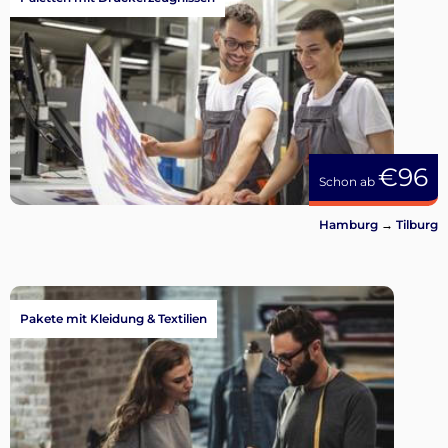
€96
Schon ab
Hamburg
→
Tilburg
Pakete mit Kleidung & Textilien