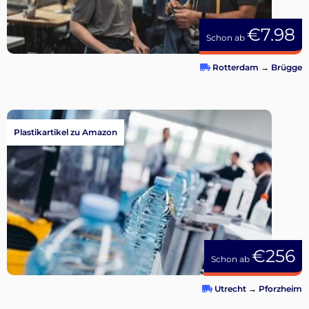
€7.98
Schon ab
Rotterdam
→
Brügge
Plastikartikel zu Amazon
€256
Schon ab
Utrecht
→
Pforzheim