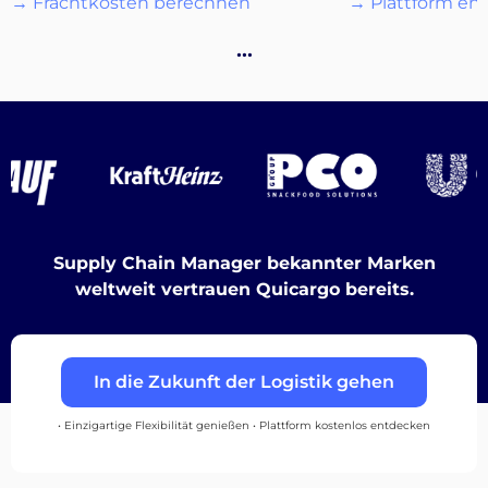
→ Frachtkosten berechnen
→ Plattform en
Destinations
…
Entdecken
Deutsch
Supply Chain Manager bekannter Marken
weltweit vertrauen Quicargo bereits.
Einloggen
In die Zukunft der Logistik gehen
Registrieren
• Einzigartige Flexibilität genießen • Plattform kostenlos entdecken