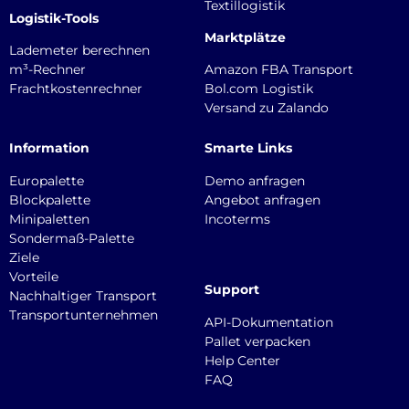
Textillogistik
Logistik-Tools
Marktplätze
Lademeter berechnen
m³-Rechner
Amazon FBA Transport
Frachtkostenrechner
Bol.com Logistik
Versand zu Zalando
Information
Smarte Links
Europalette
Demo anfragen
Blockpalette
Angebot anfragen
Minipaletten
Incoterms
Sondermaß-Palette
Ziele
Vorteile
Support
Nachhaltiger Transport
Transportunternehmen
API-Dokumentation
Pallet verpacken
Help Center
FAQ