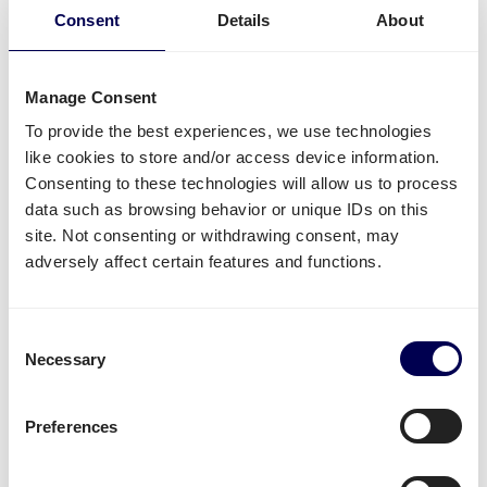
und andere Verteilerzentren liefern lassen.
Consent
Details
About
Kostenlos registrieren
Manage Consent
To provide the best experiences, we use technologies
• Direkte Angebote • Kein Abonnement
like cookies to store and/or access device information.
Consenting to these technologies will allow us to process
data such as browsing behavior or unique IDs on this
Was wird oft von oder nach Ruse
site. Not consenting or withdrawing consent, may
versendet?
adversely affect certain features and functions.
Neben
Amazon Sendungen
, wird die Plattform für
den Versand von unterschiedlichster Ware genutzt.
Consent
Necessary
Beispielsweise
Textilien
,
Elektronik
oder auch
Plastik
Selection
werden häufig versendet.
Preferences
Unabhängig von der Industrie, am
sichersten und
kosteneffektivsten
ist es, wenn man in großem
Volumen alles auf einmal auf einer Palette