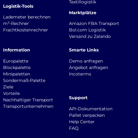
Textillogistik
Logistik-Tools
Marktplätze
Lademeter berechnen
m³-Rechner
Amazon FBA Transport
Frachtkostenrechner
Bol.com Logistik
Versand zu Zalando
Information
Smarte Links
Europalette
Demo anfragen
Blockpalette
Angebot anfragen
Minipaletten
Incoterms
Sondermaß-Palette
Ziele
Vorteile
Support
Nachhaltiger Transport
Transportunternehmen
API-Dokumentation
Pallet verpacken
Help Center
FAQ