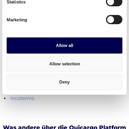
Statistics
verschickt.
Paketversand
ist aktuell nur von der Niederlande
Marketing
aus möglich.
Kostenlos registrieren
Allow all
Praktische Hilfsmittel für den Versand
Allow selection
Lademeter berechnen
Kubikmeter berechnen (m3)
Deny
Paketumfang berechnen
Frachtkosten berechnen
Incoterms
Was andere über die Quicargo Platform