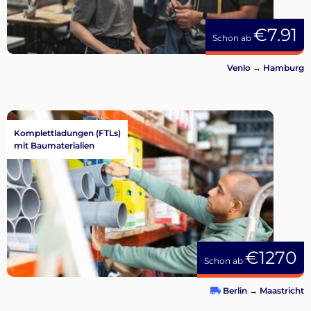
€7.91
Schon ab
Venlo
→
Hamburg
Komplettladungen (FTLs)
mit Baumaterialien
€1270
Schon ab
Berlin
→
Maastricht