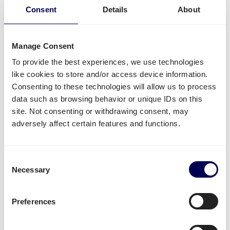
und andere Verteilerzentren liefern lassen.
Consent
Details
About
Kostenlos registrieren
Manage Consent
To provide the best experiences, we use technologies
• Direkte Angebote • Kein Abonnement
like cookies to store and/or access device information.
Consenting to these technologies will allow us to process
data such as browsing behavior or unique IDs on this
Was wird oft von oder nach Plovdiv
site. Not consenting or withdrawing consent, may
versendet?
adversely affect certain features and functions.
Neben
Amazon Sendungen
, wird die Plattform für
den Versand von unterschiedlichster Ware genutzt.
Consent
Necessary
Beispielsweise
Textilien
,
Elektronik
oder auch
Plastik
Selection
werden häufig versendet.
Preferences
Unabhängig von der Industrie, am
sichersten und
kosteneffektivsten
ist es, wenn man in großem
Volumen alles auf einmal auf einer Palette