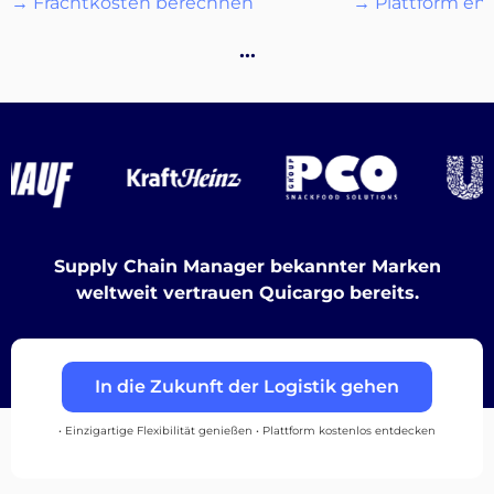
→ Frachtkosten berechnen
→ Plattform en
Destinations
…
Entdecken
Deutsch
Supply Chain Manager bekannter Marken
weltweit vertrauen Quicargo bereits.
Einloggen
In die Zukunft der Logistik gehen
Registrieren
• Einzigartige Flexibilität genießen • Plattform kostenlos entdecken