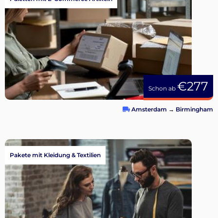
€277
Schon ab
Amsterdam
→
Birmingham
Pakete mit Kleidung & Textilien