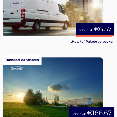
€6.57
Schon ab
→ „How to“ Pakete verpacken
Transport zu Amazon
€186.67
Schon ab