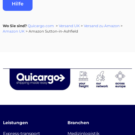
Hilfe
Wo Sie sind?
Quicargo.com
>
Versand UK
>
Versand zu Amazon
>
Amazon UK
> Amazon Sutton-in-Ashfield
Leistungen
Branchen
Express-transport
Medizinlogistik