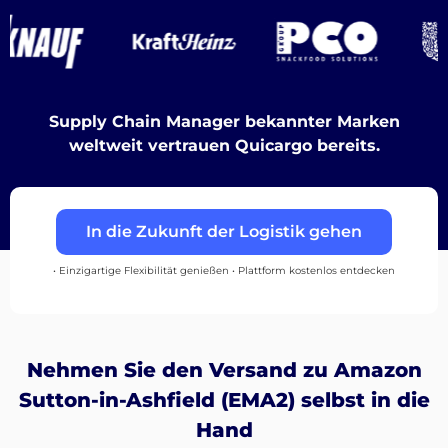
Destinations
Supply Chain Manager bekannter Marken
Entdecken
weltweit vertrauen Quicargo bereits.
In die Zukunft der Logistik gehen
Deutsch
• Einzigartige Flexibilität genießen • Plattform kostenlos entdecken
Einloggen
Nehmen Sie den Versand zu Amazon
Registrieren
Sutton-in-Ashfield (EMA2) selbst in die
Hand