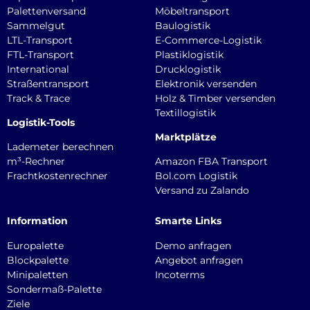
Palettenversand
Möbeltransport
Sammelgut
Baulogistik
LTL-Transport
E-Commerce-Logistik
FTL-Transport
Plastiklogistik
International
Drucklogistik
Straßentransport
Elektronik versenden
Track & Trace
Holz & Timber versenden
Textillogistik
Logistik-Tools
Marktplätze
Lademeter berechnen
m³-Rechner
Amazon FBA Transport
Frachtkostenrechner
Bol.com Logistik
Versand zu Zalando
Information
Smarte Links
Europalette
Demo anfragen
Blockpalette
Angebot anfragen
Minipaletten
Incoterms
Sondermaß-Palette
Ziele