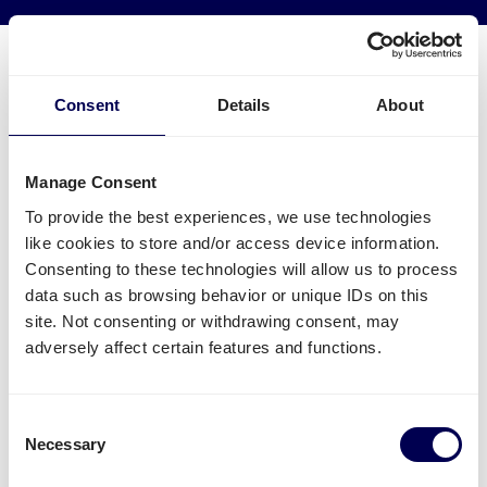
Consent
Details
About
Was muss ich für eine Palettensendung
zu Amazon EMA2 beachten?
Manage Consent
To provide the best experiences, we use technologies
Welche Angaben sind nötig?
like cookies to store and/or access device information.
Name des FBA Warenlagers - aber Achtung:
Consenting to these technologies will allow us to process
manche Städte haben mehrere FBA Lager
data such as browsing behavior or unique IDs on this
FBA/ASN Nummer
site. Not consenting or withdrawing consent, may
Amazon Auftragsnummer (PO)
adversely affect certain features and functions.
Anzahl Paletten pro PO
Gesamtgewicht
Consent
Wichtige Informationen zu Paletten:
Necessary
Selection
Paletten vollständig verpacken