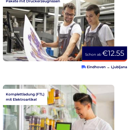
Pakete mit Druckerzeugnissen
€12.55
Schon ab
Eindhoven
→
Ljubljana
Komplettladung (FTL)
mit Elektroartikel