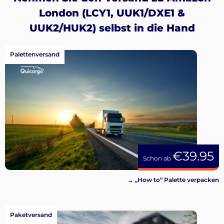
London (LCY1, UUK1/DXE1 &
UUK2/HUK2) selbst in die Hand
Palettenversand
€39.95
Schon ab
→ „How to“ Palette verpacken
Paketversand