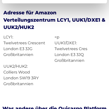
Adresse für Amazon
Verteilungszentrum LCY1, UUK1/DXE1 &
UUK2/HUK2
LCY1:
<p
Twelvetrees Crescent
UUK1/DXE1:
London E3 3JG
Twelvetrees Cres
Großbritannien
London E3 3JQ
Großbritannien
UUK2/HUK2:
Colliers Wood
London SW19 3RY
Großbritannien
Was andere über die Quicargo Platform