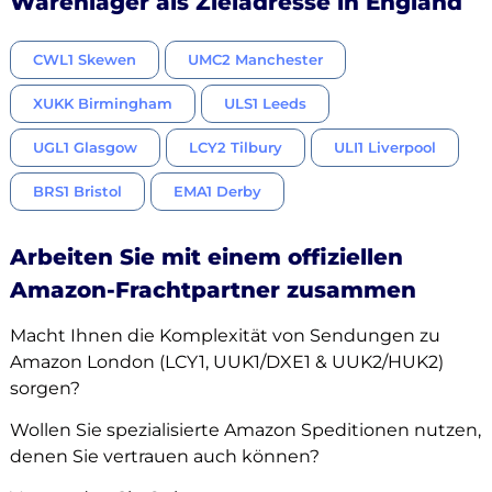
Warenlager als Zieladresse in England
CWL1 Skewen
UMC2 Manchester
XUKK Birmingham
ULS1 Leeds
UGL1 Glasgow
LCY2 Tilbury
ULI1 Liverpool
BRS1 Bristol
EMA1 Derby
Arbeiten Sie mit einem offiziellen
Amazon-Frachtpartner zusammen
Macht Ihnen die Komplexität von Sendungen zu
Amazon London (LCY1, UUK1/DXE1 & UUK2/HUK2)
sorgen?
Wollen Sie spezialisierte Amazon Speditionen nutzen,
denen Sie vertrauen auch können?