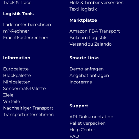
Track & Trace
Holz & Timber versenden
Textillogistik
Logistik-Tools
Marktplätze
Lademeter berechnen
m³-Rechner
Amazon FBA Transport
Frachtkostenrechner
Bol.com Logistik
Versand zu Zalando
Information
Smarte Links
Europalette
Demo anfragen
Blockpalette
Angebot anfragen
Minipaletten
Incoterms
Sondermaß-Palette
Ziele
Vorteile
Support
Nachhaltiger Transport
Transportunternehmen
API-Dokumentation
Pallet verpacken
Help Center
FAQ