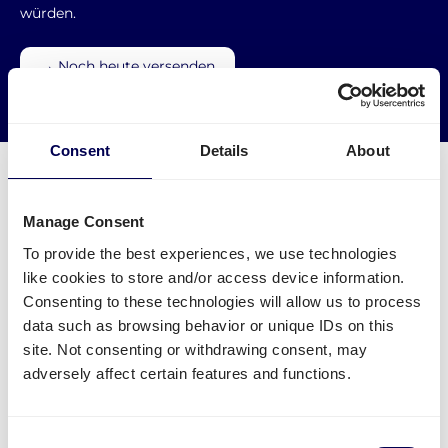
würden.
→ Noch heute versenden
Leere Kilometer reduzieren
Consent
Details
About
Manage Consent
Was muss ich für eine Palettensendung
To provide the best experiences, we use technologies
zu Amazon LCY1, UUK1/DXE1 &
like cookies to store and/or access device information.
UUK2/HUK2 beachten?
Consenting to these technologies will allow us to process
data such as browsing behavior or unique IDs on this
Welche Angaben sind nötig?
site. Not consenting or withdrawing consent, may
Name des FBA Warenlagers - aber Achtung:
adversely affect certain features and functions.
manche Städte haben mehrere FBA Lager
FBA/ASN Nummer
Amazon Auftragsnummer (PO)
Consent