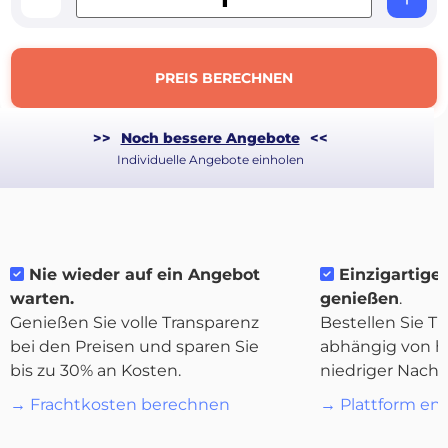
PREIS BERECHNEN
>>
Noch bessere Angebote
<<
Individuelle Angebote einholen
Nie wieder auf ein Angebot
Einzigartige F
warten.
genießen
.
Genießen Sie volle Transparenz
Bestellen Sie Tr
bei den Preisen und sparen Sie
abhängig von h
Über
bis zu 30% an Kosten.
niedriger Nachf
Quicargo
→ Frachtkosten berechnen
→ Plattform en
…