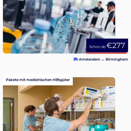
€277
Schon ab
Amsterdam
→
Birmingham
Pakete mit medizinischen Hilfsgüter