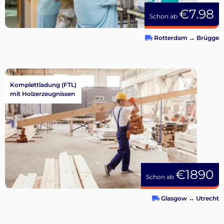
€7.98
Schon ab
Rotterdam
→
Brügge
Komplettladung (FTL)
mit Holzerzeugnissen
€1890
Schon ab
Glasgow
→
Utrecht