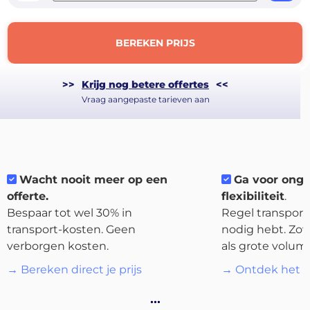
BEREKEN PRIJS
>>
Krijg nog betere offertes
<<
Vraag aangepaste tarieven aan
About
the
Wacht nooit meer op een
Ga voor ong
platform
offerte.
flexibiliteit
.
Bespaar tot wel 30% in
Regel transport 
transport-kosten. Geen
nodig hebt. Zow
verborgen kosten.
als grote volum
→ Bereken direct je prijs
→ Ontdek het p
Bestemmingen
…