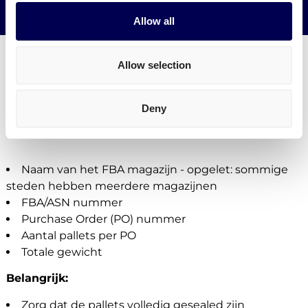
Verminder je CO2 uitstoot
Allow all
Allow selection
Wat is vereist voor pallet transport naar
Deny
Amazon EMA2
Naam van het FBA magazijn - opgelet: sommige
steden hebben meerdere magazijnen
FBA/ASN nummer
Purchase Order (PO) nummer
Aantal pallets per PO
Totale gewicht
Belangrijk:
Zorg dat de pallets volledig gesealed zijn