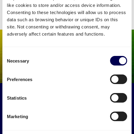
• Bespaar 30% via het #1 transportnetwerk in Europa
like cookies to store and/or access device information.
Consenting to these technologies will allow us to process
data such as browsing behavior or unique IDs on this
site. Not consenting or withdrawing consent, may
adversely affect certain features and functions.
Consent
Necessary
Selection
Preferences
Maak een impact op het milieu
Statistics
Gebruik vrachtwagens die anders leeg zouden rijden. Zo
verminder je de lege kilometers naar Amazon EMA2.
Marketing
→ Ga van start