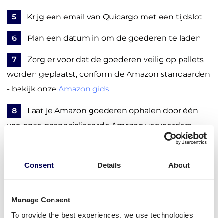
5
Krijg een email van Quicargo met een tijdslot
6
Plan een datum in om de goederen te laden
7
Zorg er voor dat de goederen veilig op pallets
worden geplaatst, conform de Amazon standaarden
- bekijk onze
Amazon gids
8
Laat je Amazon goederen ophalen door één
van onze gespecialiseerde Amazon vervoerders
9
Volg je order via het portaal, en ontvang
belangrijke updates en meldingen
Consent
Details
About
Regel je vervoer
Manage Consent
To provide the best experiences, we use technologies