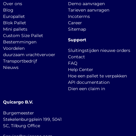
Over ons
Demo aanvragen
Blog
Tarieven aanvragen
Europallet
Incoterms
Blok Pallet
Career
Mini pallets
Sitemap
Custom Size Pallet
Support
Bestemmingen
Voordelen
Sluitingstijden nieuwe orders
duurzaam vrachtvervoer
Contact
Transportbedrijf
FAQ
Nieuws
Help Center
Hoe een pallet te verpakken
API documentation
Dien een claim in
Quicargo B.V.
Burgemeester
Stekelenburgplein 199, 5041
SC, Tilburg Office