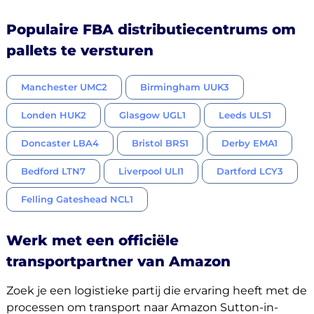
Populaire FBA distributiecentrums om
pallets te versturen
Manchester UMC2
Birmingham UUK3
Londen HUK2
Glasgow UGL1
Leeds ULS1
Doncaster LBA4
Bristol BRS1
Derby EMA1
Bedford LTN7
Liverpool ULI1
Dartford LCY3
Felling Gateshead NCL1
Werk met een officiële
transportpartner van Amazon
Zoek je een logistieke partij die ervaring heeft met de
processen om transport naar Amazon Sutton-in-