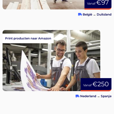
€97
Vanaf
België
→
Duitsland
Print producten naar Amazon
€250
Vanaf
Nederland
→
Spanje