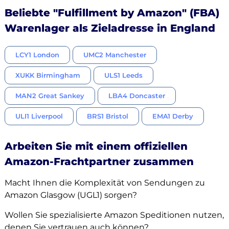
Beliebte "Fulfillment by Amazon" (FBA)
Warenlager als Zieladresse in England
LCY1 London
UMC2 Manchester
XUKK Birmingham
ULS1 Leeds
MAN2 Great Sankey
LBA4 Doncaster
ULI1 Liverpool
BRS1 Bristol
EMA1 Derby
Arbeiten Sie mit einem offiziellen
Amazon-Frachtpartner zusammen
Macht Ihnen die Komplexität von Sendungen zu
Amazon Glasgow (UGL1) sorgen?
Wollen Sie spezialisierte Amazon Speditionen nutzen,
denen Sie vertrauen auch können?