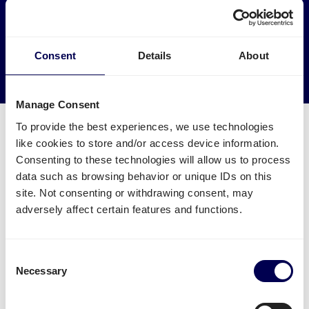
die sonst leer fahren würden.
→ Noch heute versenden
Consent
Details
About
Leere Kilometer reduzieren
Manage Consent
To provide the best experiences, we use technologies
like cookies to store and/or access device information.
Consenting to these technologies will allow us to process
data such as browsing behavior or unique IDs on this
Was muss ich für eine Palettensendung
site. Not consenting or withdrawing consent, may
zu Amazon UGL1 beachten
adversely affect certain features and functions.
Welche Angaben sind nötig?
Name des FBA Warenlagers - aber Achtung:
Consent
Necessary
manche Städte haben mehrere FBA Lager
Selection
FBA/ASN Nummer
Amazon Auftragsnummer (PO)