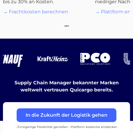
bis zu 30% an Kosten.
niedriger Nachf
Destinations
→ Frachtkosten berechnen
→ Plattform en
…
Entdecken
Deutsch
Supply Chain Manager bekannter Marken
weltweit vertrauen Quicargo bereits.
Einloggen
In die Zukunft der Logistik gehen
Registrieren
• Einzigartige Flexibilität genießen • Plattform kostenlos entdecken