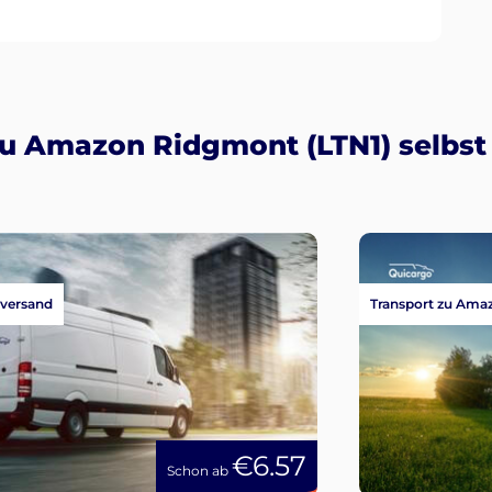
u Amazon Ridgmont (LTN1) selbst 
versand
Transport zu Ama
€6.57
Schon ab