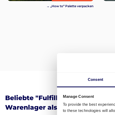
→ „How to“ Palette verpacken
Consent
Beliebte "Fulfillment by Amazon
Manage Consent
To provide the best experien
Warenlager als Zieladresse in 
to these technologies will al