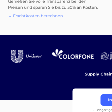
Genießen Sie volle Transparenz bei den
Preisen und sparen Sie bis zu 30% an Kosten.
→ Frachtkosten berechnen
Supply Chain
I
• Einzigartig