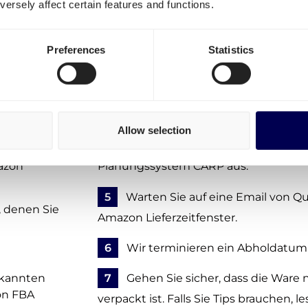
Um an Amazon LTN1 zu versenden, folg
ersely affect certain features and functions.
ham
1
Kostenlos Account erstellen
- ohn
er
Preferences
Statistics
Kosten
2
Geben Sie die Details zu Ihrer 
3
Auftrag bestätigen - noch keine Z
on-
Allow selection
4
Quicargo macht ein Lieferdatum
azon
Planungssystem CARP aus.
5
Warten Sie auf eine Email von Qui
, denen Sie
Amazon Lieferzeitfenster.
6
Wir terminieren ein Abholdatum 
bekannten
7
Gehen Sie sicher, dass die Ware
on FBA
verpackt ist. Falls Sie Tips brauchen, 