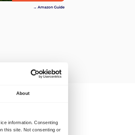
→ Amazon Guide
About
ansport zu Amazon
vice information. Consenting
n this site. Not consenting or