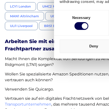
withdrawing consent, may adv
LCY1 London
UMC2 Manchester
XUKK Birming
Consent
MAN1 Altrincham
UGL1 Glasgow
LBA4 Doncast
Necessary
Selection
ULI1 Liverpool
BRS1 Bristol
BHX5 Rugby
Arbeiten Sie mit einem offiziellen Amaz
Deny
Frachtpartner zusammen
Macht Ihnen die Komplexität von Sendungen zu Am
Ridgmont (LTN1) sorgen?
Wollen Sie spezialisierte Amazon Speditionen nutzen
vertrauen auch können?
Verwenden Sie Quicargo.
Vertrauen sie auf ein digitales Frachtnetzwerk von 
Transportunternehmen
, das mehrere tausend Amaz