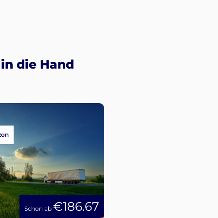
in die Hand
zon
€186.67
Schon ab