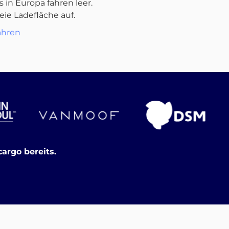
s in Europa fahren leer.
reie Ladefläche auf.
ahren
argo bereits.