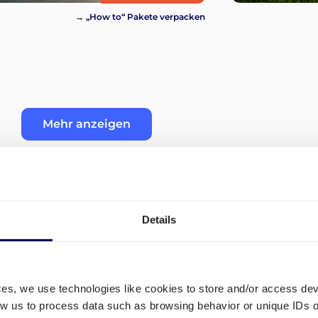
→ „How to“ Pakete verpacken
Mehr anzeigen
Details
" (FBA)
Wie organisiere ich den Tr
Ridgmont?
ces, we use technologies like cookies to store and/or access de
England
low us to process data such as browsing behavior or unique IDs o