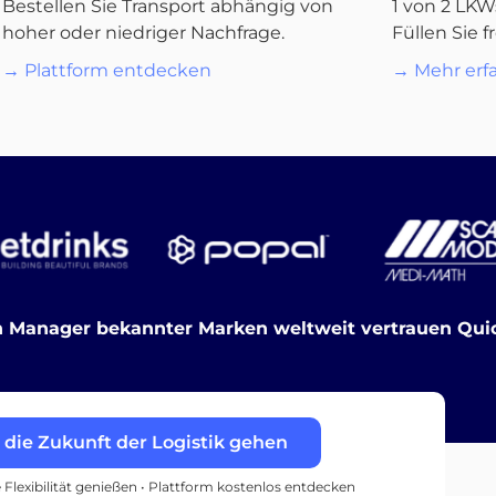
Bestellen Sie Transport abhängig von
1 von 2 LKW
hoher oder niedriger Nachfrage.
Füllen Sie f
→ Plattform entdecken
→ Mehr erf
 Manager bekannter Marken weltweit vertrauen Quic
n die Zukunft der Logistik gehen
e Flexibilität genießen • Plattform kostenlos entdecken