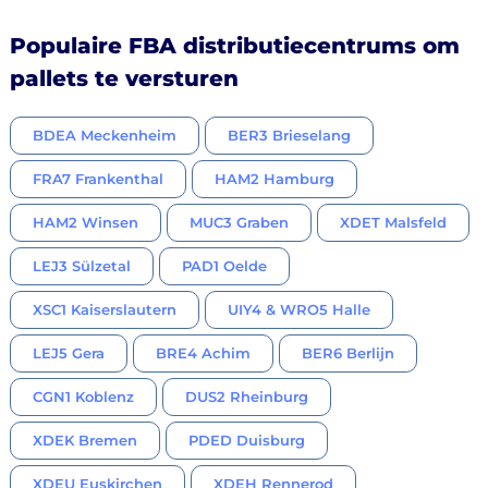
Populaire FBA distributiecentrums om
pallets te versturen
BDEA Meckenheim
BER3 Brieselang
FRA7 Frankenthal
HAM2 Hamburg
HAM2 Winsen
MUC3 Graben
XDET Malsfeld
LEJ3 Sülzetal
PAD1 Oelde
XSC1 Kaiserslautern
UIY4 & WRO5 Halle
LEJ5 Gera
BRE4 Achim
BER6 Berlijn
CGN1 Koblenz
DUS2 Rheinburg
XDEK Bremen
PDED Duisburg
XDEU Euskirchen
XDEH Rennerod