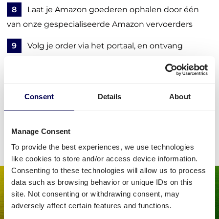
8
Laat je Amazon goederen ophalen door één
van onze gespecialiseerde Amazon vervoerders
9
Volg je order via het portaal, en ontvang
belangrijke updates en meldingen
Regel je vervoer
Consent
Details
About
• Bespaar 30% via het #1 transportnetwerk in Europa
Manage Consent
To provide the best experiences, we use technologies
like cookies to store and/or access device information.
Consenting to these technologies will allow us to process
data such as browsing behavior or unique IDs on this
site. Not consenting or withdrawing consent, may
adversely affect certain features and functions.