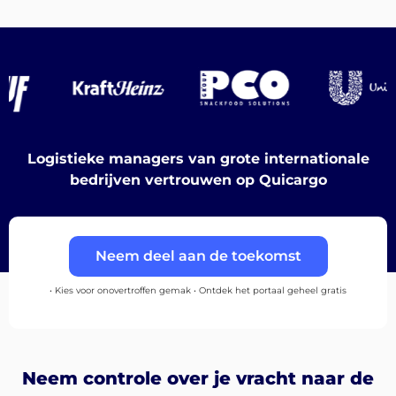
Bestemmingen
Ontdek
Logistieke managers van grote internationale
bedrijven vertrouwen op Quicargo
Nederlands
Neem deel aan de toekomst
• Kies voor onovertroffen gemak • Ontdek het portaal geheel gratis
Inloggen
Aanmelden
Neem controle over je vracht naar de