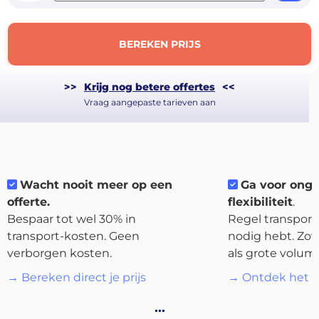
BEREKEN PRIJS
>>
Krijg nog betere offertes
<<
Vraag aangepaste tarieven aan
Wacht nooit meer op een
Ga voor ong
offerte.
flexibiliteit
.
About
Bespaar tot wel 30% in
Regel transport 
the
transport-kosten. Geen
nodig hebt. Zow
platform
verborgen kosten.
als grote volum
→ Bereken direct je prijs
→ Ontdek het p
…