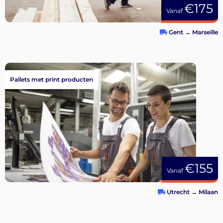
€175
Vanaf
Gent
→
Marseille
Pallets met print producten
€155
Vanaf
Utrecht
→
Milaan