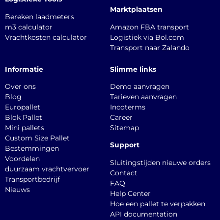
Marktplaatsen
Bereken laadmeters
m3 calculator
Amazon FBA transport
Vrachtkosten calculator
Logistiek via Bol.com
Transport naar Zalando
Informatie
Slimme links
Over ons
Demo aanvragen
Blog
Tarieven aanvragen
Europallet
Incoterms
Blok Pallet
Career
Mini pallets
Sitemap
Custom Size Pallet
Support
Bestemmingen
Voordelen
Sluitingstijden nieuwe orders
duurzaam vrachtvervoer
Contact
Transportbedrijf
FAQ
Nieuws
Help Center
Hoe een pallet te verpakken
API documentation