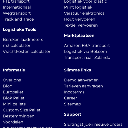
FTL transport
Logistiek voor plastic
Internationaal
Print logistiek
Wegtransport
Verstuur elektronica
Track and Trace
Hout vervoeren
Textiel vervoeren
Logistieke Tools
Marktplaatsen
Bereken laadmeters
m3 calculator
Amazon FBA transport
Vrachtkosten calculator
Logistiek via Bol.com
Transport naar Zalando
Informatie
Slimme links
Over ons
Demo aanvragen
Blog
Tarieven aanvragen
Europallet
Incoterms
Blok Pallet
Career
Mini pallets
Sitemap
Custom Size Pallet
Support
Bestemmingen
Voordelen
Sluitingstijden nieuwe orders