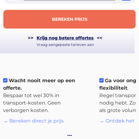
BEREKEN PRIJS
>>
Krijg nog betere offertes
<<
Vraag aangepaste tarieven aan
Wacht nooit meer op een
Ga voor ong
offerte.
flexibiliteit
.
About
Bespaar tot wel 30% in
Regel transport 
the
transport-kosten. Geen
nodig hebt. Zow
platform
verborgen kosten.
als grote volum
→ Bereken direct je prijs
→ Ontdek het p
…