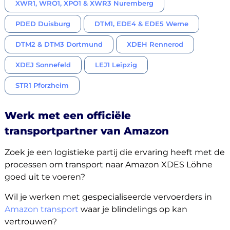
XWR1, WRO1, XPO1 & XWR3 Nuremberg
PDED Duisburg
DTM1, EDE4 & EDE5 Werne
DTM2 & DTM3 Dortmund
XDEH Rennerod
XDEJ Sonnefeld
LEJ1 Leipzig
STR1 Pforzheim
Werk met een officiële
transportpartner van Amazon
Zoek je een logistieke partij die ervaring heeft met de
processen om transport naar Amazon XDES Löhne
goed uit te voeren?
Wil je werken met gespecialiseerde vervoerders in
Amazon transport
waar je blindelings op kan
vertrouwen?