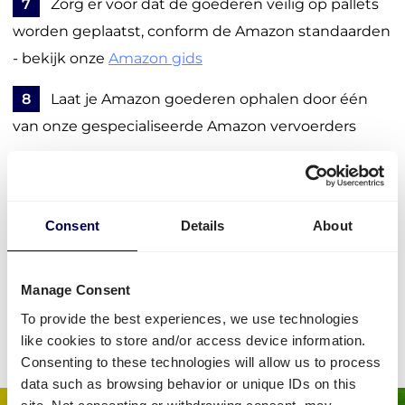
7
Zorg er voor dat de goederen veilig op pallets
worden geplaatst, conform de Amazon standaarden
- bekijk onze
Amazon gids
8
Laat je Amazon goederen ophalen door één
van onze gespecialiseerde Amazon vervoerders
9
Volg je order via het portaal, en ontvang
belangrijke updates en meldingen
Consent
Details
About
Regel je vervoer
Manage Consent
• Bespaar 30% via het #1 transportnetwerk in Europa
To provide the best experiences, we use technologies
like cookies to store and/or access device information.
Consenting to these technologies will allow us to process
data such as browsing behavior or unique IDs on this