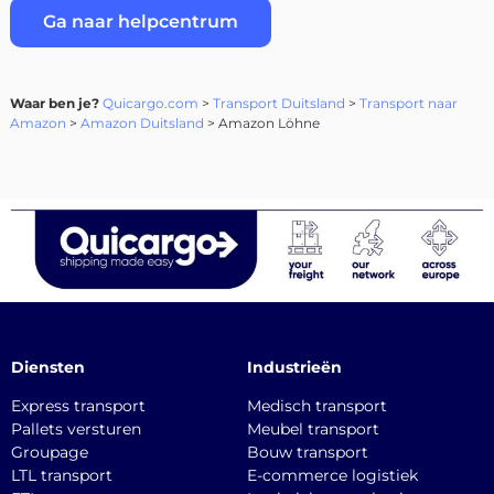
Ga naar helpcentrum
Waar ben je?
Quicargo.com
>
Transport Duitsland
>
Transport naar
Amazon
>
Amazon Duitsland
> Amazon Löhne
Diensten
Industrieën
Express transport
Medisch transport
Pallets versturen
Meubel transport
Groupage
Bouw transport
LTL transport
E-commerce logistiek