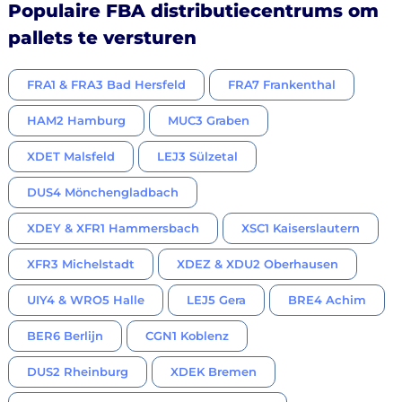
Populaire FBA distributiecentrums om
pallets te versturen
FRA1 & FRA3 Bad Hersfeld
FRA7 Frankenthal
HAM2 Hamburg
MUC3 Graben
XDET Malsfeld
LEJ3 Sülzetal
DUS4 Mönchengladbach
XDEY & XFR1 Hammersbach
XSC1 Kaiserslautern
XFR3 Michelstadt
XDEZ & XDU2 Oberhausen
UIY4 & WRO5 Halle
LEJ5 Gera
BRE4 Achim
BER6 Berlijn
CGN1 Koblenz
DUS2 Rheinburg
XDEK Bremen