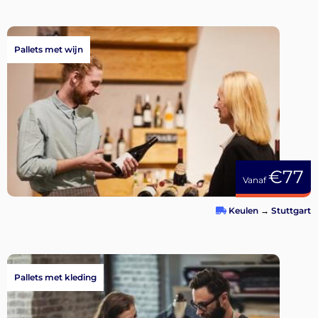
Pallets met wijn
€77
Vanaf
Keulen
→
Stuttgart
Pallets met kleding