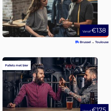
€138
Vanaf
Brussel
→
Toulouse
Pallets met bier
€175
Vanaf