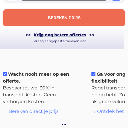
BEREKEN PRIJS
>>
Krijg nog betere offertes
<<
Vraag aangepaste tarieven aan
Wacht nooit meer op een
Ga voor ong
offerte.
flexibiliteit
.
About
Bespaar tot wel 30% in
Regel transport 
the
transport-kosten. Geen
nodig hebt. Zow
platform
verborgen kosten.
als grote volum
→ Bereken direct je prijs
→ Ontdek het p
…