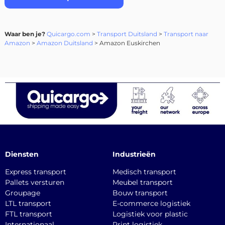
Waar ben je?
Quicargo.com
>
Transport Duitsland
>
Transport naar
Amazon
>
Amazon Duitsland
> Amazon Euskirchen
Diensten
Industrieën
Express transport
Medisch transport
Pallets versturen
Meubel transport
Groupage
Bouw transport
LTL transport
E-commerce logistiek
FTL transport
Logistiek voor plastic
Internationaal
Print logistiek