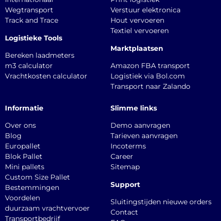
Wegtransport
Verstuur elektronica
Track and Trace
Hout vervoeren
Textiel vervoeren
Logistieke Tools
Marktplaatsen
Bereken laadmeters
m3 calculator
Amazon FBA transport
Vrachtkosten calculator
Logistiek via Bol.com
Transport naar Zalando
Informatie
Slimme links
Over ons
Demo aanvragen
Blog
Tarieven aanvragen
Europallet
Incoterms
Blok Pallet
Career
Mini pallets
Sitemap
Custom Size Pallet
Support
Bestemmingen
Voordelen
Sluitingstijden nieuwe orders
duurzaam vrachtvervoer
Contact
Transportbedrijf