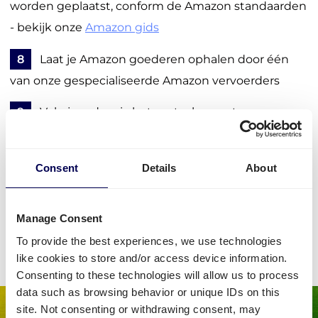
worden geplaatst, conform de Amazon standaarden
- bekijk onze
Amazon gids
8
Laat je Amazon goederen ophalen door één
van onze gespecialiseerde Amazon vervoerders
9
Volg je order via het portaal, en ontvang
belangrijke updates en meldingen
Consent
Details
About
Regel je vervoer
Manage Consent
• Bespaar 30% via het #1 transportnetwerk in Europa
To provide the best experiences, we use technologies
like cookies to store and/or access device information.
Consenting to these technologies will allow us to process
data such as browsing behavior or unique IDs on this
site. Not consenting or withdrawing consent, may