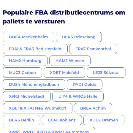
Populaire FBA distributiecentrums om
pallets te versturen
BDEA Meckenheim
BER3 Brieselang
FRA1 & FRA3 Bad Hersfeld
FRA7 Frankenthal
HAM2 Hamburg
HAM2 Winsen
MUC3 Graben
XDET Malsfeld
LEJ3 Sülzetal
DUS4 Mönchengladbach
PAD1 Oelde
XFR3 Michelstadt
UIY4 & WRO5 Halle
XDEI & XHA1 Neu Wulmstorf
BRE4 Achim
BER6 Berlijn
CGN1 Koblenz
XDEK Bremen
XWR1, WRO1, XPO1 & XWR3 Nuremberg