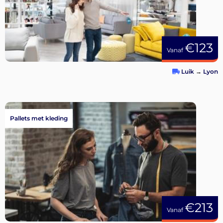
€123
Vanaf
Luik
→
Lyon
Pallets met kleding
€213
Vanaf