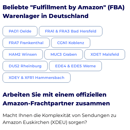
Beliebte "Fulfillment by Amazon" (FBA)
Warenlager in Deutschland
PAD1 Oelde
FRA1 & FRA3 Bad Hersfeld
FRA7 Frankenthal
CGN1 Koblenz
HAM2 Winsen
MUC3 Graben
XDET Malsfeld
DUS2 Rheinburg
EDE4 & EDE5 Werne
XDEY & XFR1 Hammersbach
Arbeiten Sie mit einem offiziellen
Amazon-Frachtpartner zusammen
Macht Ihnen die Komplexität von Sendungen zu
Amazon Euskirchen (XDEU) sorgen?