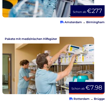
€277
Schon ab
Amsterdam
→
Birmingham
Pakete mit medizinischen Hilfsgüter
€7.98
Schon ab
Rotterdam
→
Brügge