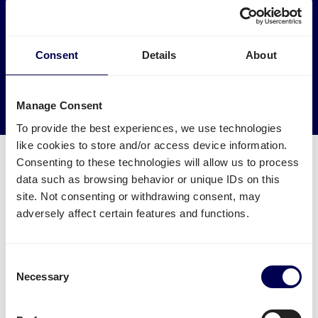
Haben Sie Einfluss auf die Umwelt
Lassen Sie Ihre Ware für Amazon XDEU von LKWs
abholen, die sonst leer fahren würden.
Consent
Details
About
→ Noch heute versenden
Manage Consent
Leere Kilometer reduzieren
To provide the best experiences, we use technologies
like cookies to store and/or access device information.
Consenting to these technologies will allow us to process
data such as browsing behavior or unique IDs on this
site. Not consenting or withdrawing consent, may
Was muss ich für eine Palettensendung
adversely affect certain features and functions.
zu Amazon XDEU beachten?
Consent
Welche Angaben sind nötig?
Necessary
Selection
Name des FBA Warenlagers - aber Achtung:
manche Städte haben mehrere FBA Lager