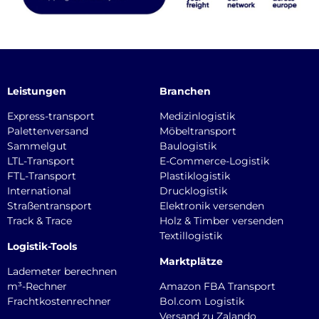
Leistungen
Branchen
Express-transport
Medizinlogistik
Palettenversand
Möbeltransport
Sammelgut
Baulogistik
LTL-Transport
E-Commerce-Logistik
FTL-Transport
Plastiklogistik
International
Drucklogistik
Straßentransport
Elektronik versenden
Track & Trace
Holz & Timber versenden
Textillogistik
Logistik-Tools
Marktplätze
Lademeter berechnen
m³-Rechner
Amazon FBA Transport
Frachtkostenrechner
Bol.com Logistik
Versand zu Zalando