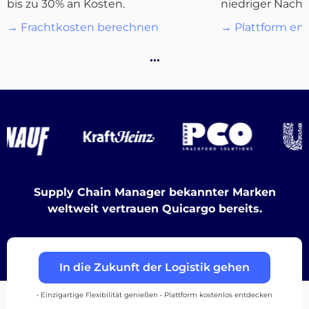
bis zu 30% an Kosten.
niedriger Nachf
Destinations
→ Frachtkosten berechnen
→ Plattform en
…
Entdecken
Deutsch
Supply Chain Manager bekannter Marken
weltweit vertrauen Quicargo bereits.
Einloggen
In die Zukunft der Logistik gehen
Registrieren
• Einzigartige Flexibilität genießen • Plattform kostenlos entdecken