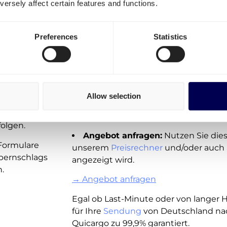
fügen konstant neue Echtzeitpreise f
ersely affect certain features and functions.
port Ihrer
Deutschland hinzu.
→ Kostenlos Account erstellen
Preferences
Statistics
Vertragliche Preise:
auf großes V
bessere Preise und Rabatte.
zu
einem
Diese sind ausschließlich für Versende
 Speditionen
.
Allow selection
Sendungen pro Monat verfügbar.
t zu 99%
→ Festen Preis anfragen
folgen.
Angebot anfragen:
Nutzen Sie diese
Formulare
unserem
Preisrechner
und/oder auch a
pernschlags
angezeigt wird.
.
→ Angebot anfragen
Egal ob Last-Minute oder von langer H
für Ihre
Sendung
von Deutschland na
Quicargo zu 99,9% garantiert.