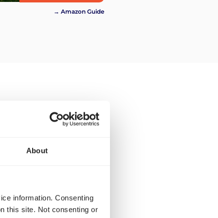
→ Amazon Guide
reisangebote gibt es
che Arten von Preisen zu
About
n für Deutschland. Die
m verfügbar.
vice information. Consenting
e Routen verfügbar. Wir
n this site. Not consenting or