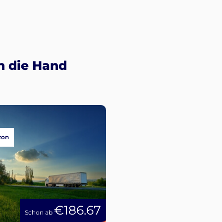
n die Hand
zon
€186.67
Schon ab