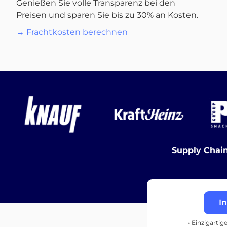
Genießen Sie volle Transparenz bei den
Preisen und sparen Sie bis zu 30% an Kosten.
→ Frachtkosten berechnen
Supply Chain
I
• Einzigartig