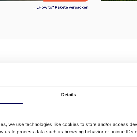
→ „How to“ Pakete verpacken
Welche unterschiedlichen P
für Deutschland-Slowenien?
nd nach
Es ist wichtig, von drei unterschiedli
Details
unterscheiden:
Spotraten:
On-demand Versandkoste
Preise sind direkt auf unserer Plattfor
ces, we use technologies like cookies to store and/or access de
Jedoch sind diese Preise nicht für all
low us to process data such as browsing behavior or unique IDs o