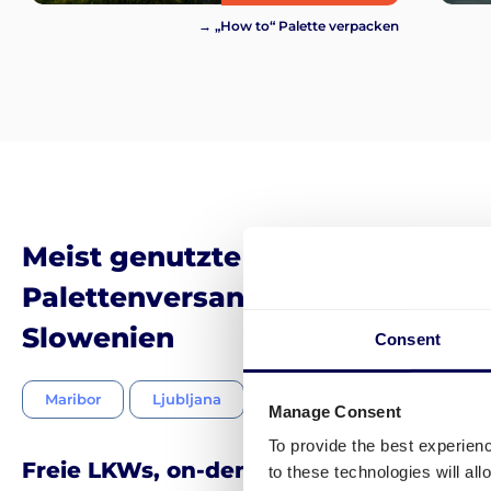
→ „How to“ Palette verpacken
Meist genutzte Städte für
Palettenversand von Deutschla
Slowenien
Consent
Maribor
Ljubljana
Manage Consent
To provide the best experien
Freie LKWs, on-demand!
to these technologies will al