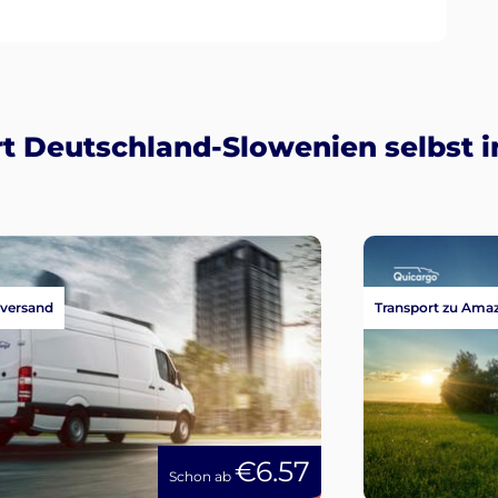
t Deutschland-Slowenien selbst i
versand
Transport zu Ama
€6.57
Schon ab