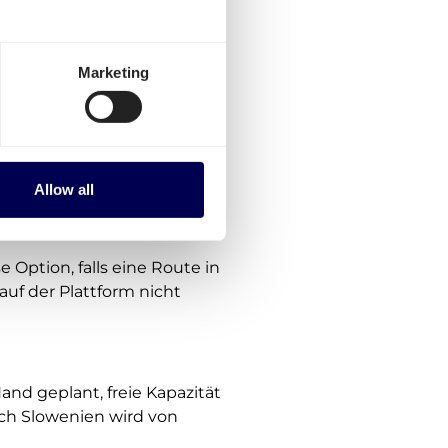
ür Versandrouten von
Marketing
olumen bekommen noch
r mit mehr als 50
Allow all
 Option, falls eine Route in
uf der Plattform nicht
and geplant, freie Kapazität
ch Slowenien wird von