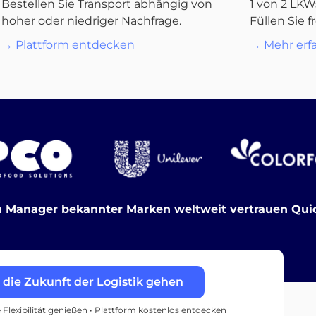
Bestellen Sie Transport abhängig von
1 von 2 LKW
hoher oder niedriger Nachfrage.
Füllen Sie f
→ Plattform entdecken
→ Mehr erf
 Manager bekannter Marken weltweit vertrauen Quic
n die Zukunft der Logistik gehen
e Flexibilität genießen • Plattform kostenlos entdecken