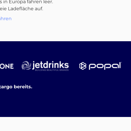
s in Europa fahren leer.
reie Ladefläche auf.
ahren
argo bereits.