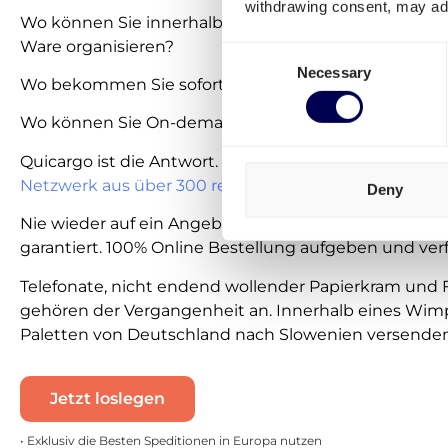
withdrawing consent, may adv
Wo können Sie innerhalb von 30 Sekunden den Trans
Ware organisieren?
Consent
Necessary
Selection
Wo bekommen Sie sofort einen Preisvorschlag?
Wo können Sie On-demand bestellen?
Quicargo ist die Antwort. Erlangen Sie direkt Zugriff 
Netzwerk aus über 300 renommierten europäischen
Deny
Nie wieder auf ein Angebot warten. Freie Kapazität is
garantiert. 100% Online Bestellung aufgeben und ver
Telefonate, nicht endend wollender Papierkram und 
gehören der Vergangenheit an. Innerhalb eines Wim
Paletten von Deutschland nach Slowenien versenden
Jetzt loslegen
• Exklusiv die Besten Speditionen in Europa nutzen