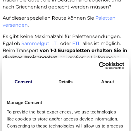
nach Griechenland gebracht werden müssen?
Auf dieser speziellen Route können Sie
Paletten
versenden
.
Es gibt keine Maximalzahl für Palettensendungen.
Egal ob
Sammelgut
,
LTL
oder
FTL
, alles ist möglich.
Beim Transport
von 1-3 Europaletten erhalten Sie in
direktes Preisangebot
, bei größeren Lieferungen
können Sie ein Angebot über die Plattform
anfordern.
Consent
Details
About
Paletten können als halbe Palette,
Europalette
,
Blockpalette
und individuelle Paletten nach
Griechenland versendet werden.
Manage Consent
Paletten können auch an
Amazon
To provide the best experiences, we use technologies
Distributionszentren
versenden, ebenso wie an
like cookies to store and/or access device information.
Zalando Lager
oder
Bol.com
.
Consenting to these technologies will allow us to process