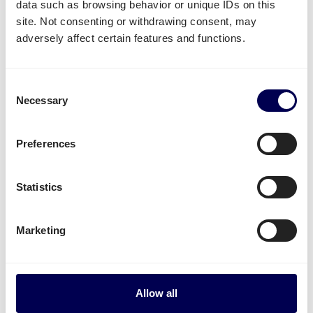
data such as browsing behavior or unique IDs on this
Nicht verfügbare Dienstleistungen
site. Not consenting or withdrawing consent, may
Aktuell sind
B2C Palettensendungen
adversely affect certain features and functions.
Deutschland-Griechenland
nicht möglich
.
Paketversand
von Deutschland nach
Griechenland ist aktuell nicht möglich.
Consent
Mitnahmestapler
,
Kühltransporte
und
Necessary
Selection
Gefahrguttransport
werden für diese Route nicht
unterstützt.
Preferences
Kostenlos registrieren
Statistics
• On-demand transportieren • 100% Online
Marketing
Versandzeiten:
Transitzeiten für Palettenversand von DE nach
Allow all
GR