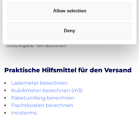
1-33 Paletten zu allen Postleitzahlen: 5 bis 7 Tage
Allow selection
Plattform erkunden
Deny
• Direkte Angebote • Kein Abonnement
Praktische Hilfsmittel für den Versand
Lademeter berechnen
Kubikmeter berechnen (m3)
Paketumfang berechnen
Frachtkosten berechnen
Incoterms