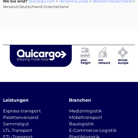
Wo Sie sind?
Quicargo.com
>
Versand Europa
>
Versand Deutschland
>
Versand Deutschland-Griechenland
Leistungen
Branchen
Express-transport
Medizinlogistik
Palettenversand
Möbeltransport
Sammelgut
Baulogistik
LTL-Transport
E-Commerce-Logistik
FTL-Transport
Plastiklogistik