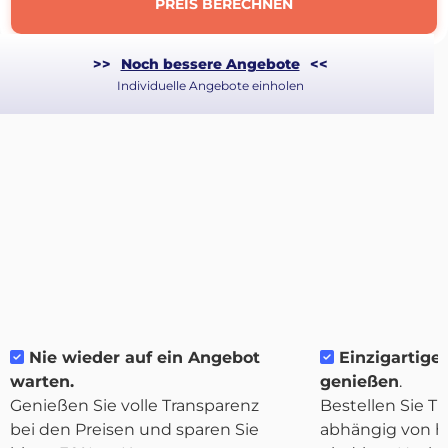
PREIS BERECHNEN
>>
Noch bessere Angebote
<<
Individuelle Angebote einholen
Nie wieder auf ein Angebot
Einzigartige F
Über
warten.
genießen
.
Quicargo
Genießen Sie volle Transparenz
Bestellen Sie Tr
bei den Preisen und sparen Sie
abhängig von h