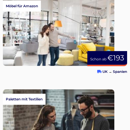
Möbel für Amazon
€193
Schon ab
UK
→
Spanien
Paletten mit Textilien