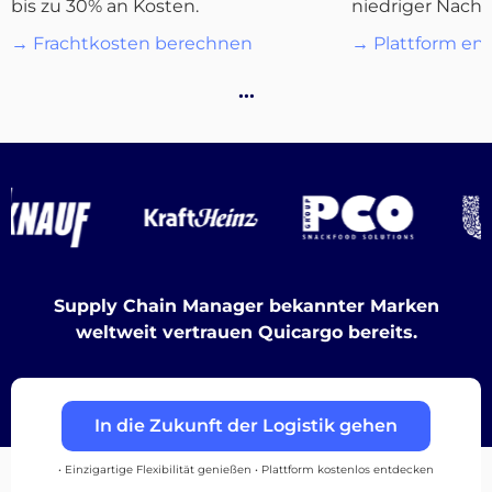
bis zu 30% an Kosten.
niedriger Nachf
→ Frachtkosten berechnen
→ Plattform en
Destinations
…
Entdecken
Supply Chain Manager bekannter Marken
Deutsch
weltweit vertrauen Quicargo bereits.
Einloggen
In die Zukunft der Logistik gehen
Registrieren
• Einzigartige Flexibilität genießen • Plattform kostenlos entdecken