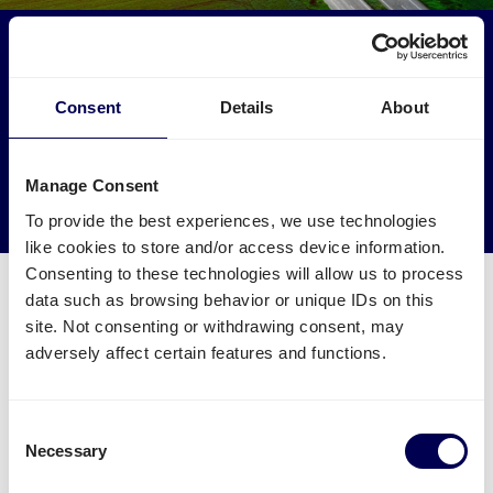
Haben Sie Einfluss auf die Umwelt
Lassen Sie Ihre Ware für Amazon HAM2 von LKWs
Consent
Details
About
abholen, die sonst leer fahren würden.
→ Noch heute versenden
Manage Consent
Leere Kilometer reduzieren
To provide the best experiences, we use technologies
like cookies to store and/or access device information.
Consenting to these technologies will allow us to process
data such as browsing behavior or unique IDs on this
site. Not consenting or withdrawing consent, may
adversely affect certain features and functions.
Was muss ich für eine Palettensendung
zu Amazon HAM2 beachten?
Consent
Necessary
Welche Angaben sind nötig?
Selection