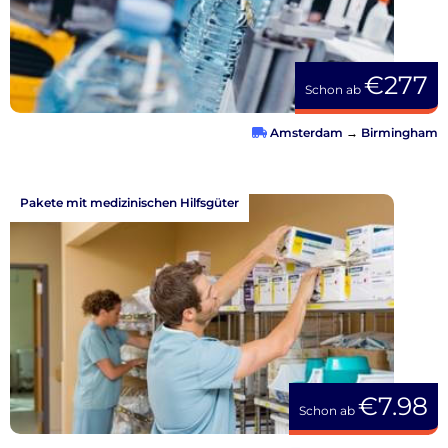
€277
Schon ab
Amsterdam
→
Birmingham
Pakete mit medizinischen Hilfsgüter
€7.98
Schon ab