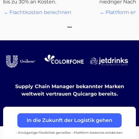
bis zu 30% an Kosten.
niedriger Nachf
Destinations
→ Frachtkosten berechnen
→ Plattform en
…
Entdecken
Deutsch
Supply Chain Manager bekannter Marken
weltweit vertrauen Quicargo bereits.
Einloggen
In die Zukunft der Logistik gehen
Registrieren
• Einzigartige Flexibilität genießen • Plattform kostenlos entdecken