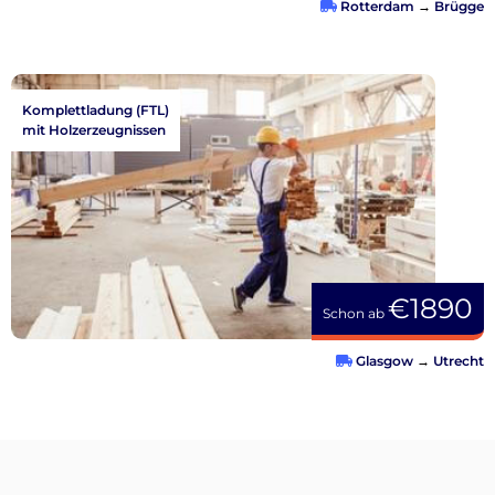
Rotterdam
→
Brügge
Komplettladung (FTL)
mit Holzerzeugnissen
€1890
Schon ab
Glasgow
→
Utrecht