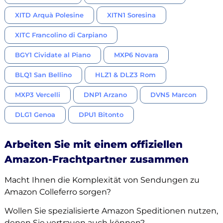
XITD Arquà Polesine
XITN1 Soresina
XITC Francolino di Carpiano
BGY1 Cividate al Piano
MXP6 Novara
BLQ1 San Bellino
HLZ1 & DLZ3 Rom
MXP3 Vercelli
DNP1 Arzano
DVN5 Marcon
DLG1 Genoa
DPU1 Bitonto
Arbeiten Sie mit einem offiziellen
Amazon-Frachtpartner zusammen
Macht Ihnen die Komplexität von Sendungen zu
Amazon Colleferro sorgen?
Wollen Sie spezialisierte Amazon Speditionen nutzen,
denen Sie vertrauen auch können?