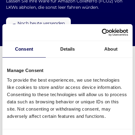
Lassen Sie Ihre Ware für Amazon Colleferro (FCO2) von
LKWs abholen, die sonst leer fahren würden.
→ Noch heute versenden
Leere Kilometer reduzieren
Consent
Details
About
Manage Consent
Was muss ich für eine Palettensendung
To provide the best experiences, we use technologies
like cookies to store and/or access device information.
zu Amazon FCO2 beachten?
Consenting to these technologies will allow us to process
Welche Angaben sind nötig?
data such as browsing behavior or unique IDs on this
site. Not consenting or withdrawing consent, may
Name des FBA Warenlagers - aber Achtung:
adversely affect certain features and functions.
manche Städte haben mehrere FBA Lager
FBA/ASN Nummer
Amazon Auftragsnummer (PO)