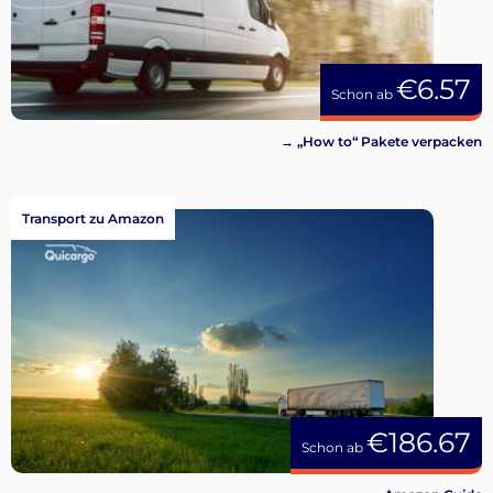
€6.57
Schon ab
→ „How to“ Pakete verpacken
Transport zu Amazon
€186.67
Schon ab