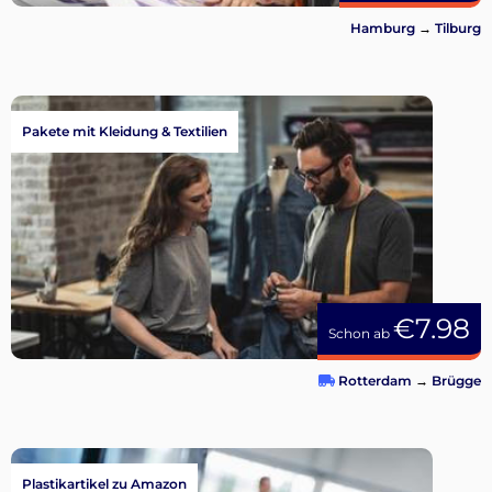
Hamburg
→
Tilburg
Pakete mit Kleidung & Textilien
€7.98
Schon ab
Rotterdam
→
Brügge
Plastikartikel zu Amazon