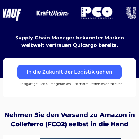
Destinations
Supply Chain Manager bekannter Marken
weltweit vertrauen Quicargo bereits.
Entdecken
In die Zukunft der Logistik gehen
Deutsch
• Einzigartige Flexibilität genießen • Plattform kostenlos entdecken
Einloggen
Nehmen Sie den Versand zu Amazon in
Colleferro (FCO2) selbst in die Hand
Registrieren