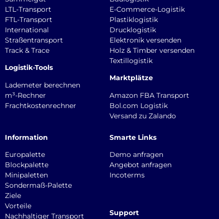
LTL-Transport
E-Commerce-Logistik
FTL-Transport
Plastiklogistik
International
Drucklogistik
Straßentransport
Elektronik versenden
Track & Trace
Holz & Timber versenden
Textillogistik
Logistik-Tools
Marktplätze
Lademeter berechnen
m³-Rechner
Amazon FBA Transport
Frachtkostenrechner
Bol.com Logistik
Versand zu Zalando
Information
Smarte Links
Europalette
Demo anfragen
Blockpalette
Angebot anfragen
Minipaletten
Incoterms
Sondermaß-Palette
Ziele
Vorteile
Support
Nachhaltiger Transport