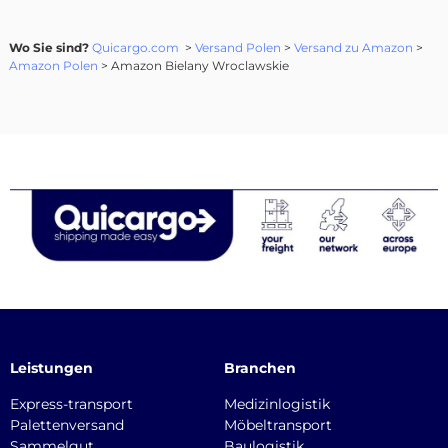
Wo Sie sind?
Quicargo.com
>
Versand Polen
>
Versand zu Amazon
>
Amazon Polen
> Amazon Bielany Wroclawskie
Leistungen
Branchen
Express-transport
Medizinlogistik
Palettenversand
Möbeltransport
Sammelgut
Baulogistik