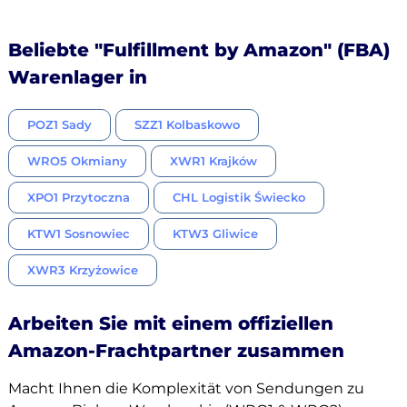
Beliebte "Fulfillment by Amazon" (FBA)
Warenlager in
POZ1 Sady
SZZ1 Kolbaskowo
WRO5 Okmiany
XWR1 Krajków
XPO1 Przytoczna
CHL Logistik Świecko
KTW1 Sosnowiec
KTW3 Gliwice
XWR3 Krzyżowice
Arbeiten Sie mit einem offiziellen
Amazon-Frachtpartner zusammen
Macht Ihnen die Komplexität von Sendungen zu