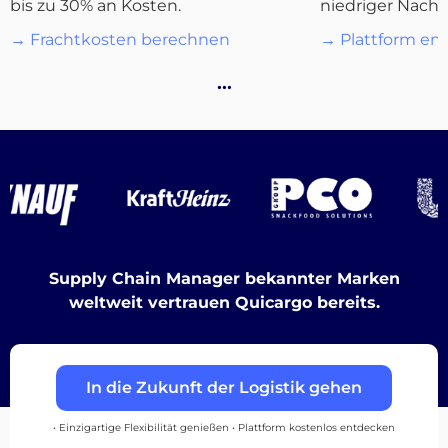
bis zu 30% an Kosten.
niedriger Nachf
Destinations
→ Frachtkosten berechnen
→ Plattform en
…
Entdecken
Deutsch
Supply Chain Manager bekannter Marken
weltweit vertrauen Quicargo bereits.
Einloggen
In die Zukunft der Logistik gehen
Registrieren
• Einzigartige Flexibilität genießen • Plattform kostenlos entdecken