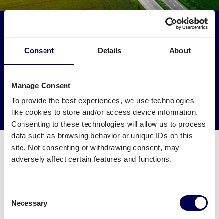
Haben Sie Einfluss auf die Umwelt
Lassen Sie Ihre Ware für Amazon Bielany Wroclawskie
Consent
Details
About
(WRO1 & WRO2) von LKWs abholen, die sonst leer fahren
würden.
Manage Consent
→ Noch heute versenden
To provide the best experiences, we use technologies
Leere Kilometer reduzieren
like cookies to store and/or access device information.
Consenting to these technologies will allow us to process
data such as browsing behavior or unique IDs on this
site. Not consenting or withdrawing consent, may
adversely affect certain features and functions.
Was muss ich für eine Palettensendung
zu Amazon WRO1 & WRO2 beachten?
Consent
Necessary
Selection
Welche Angaben sind nötig?