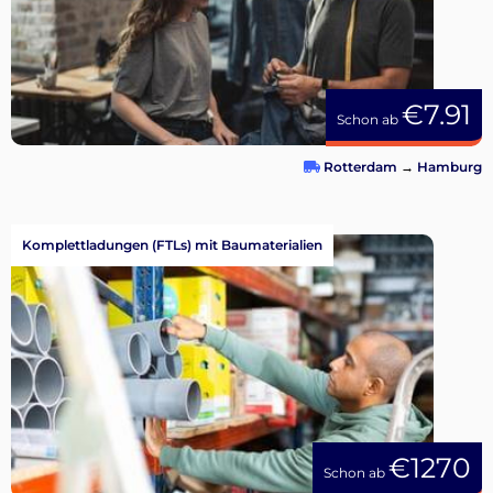
€7.91
Schon ab
Rotterdam
→
Hamburg
Komplettladungen (FTLs) mit Baumaterialien
€1270
Schon ab