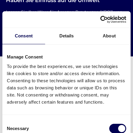
Haben Sie Einfluss auf die Umwelt
Lassen Sie Ihre Ware für Amazon Przytoczna (XPO1) von
LKWs abholen, die sonst leer fahren würden.
→ Noch heute versenden
Consent
Details
About
Leere Kilometer reduzieren
Manage Consent
To provide the best experiences, we use technologies
like cookies to store and/or access device information.
Consenting to these technologies will allow us to process
data such as browsing behavior or unique IDs on this
Was muss ich für eine Palettensendung
site. Not consenting or withdrawing consent, may
zu Amazon WRO1 & WRO2 beachten?
adversely affect certain features and functions.
Welche Angaben sind nötig?
Name des FBA Warenlagers - aber Achtung:
Consent
Necessary
manche Städte haben mehrere FBA Lager
Selection