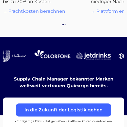
bis zu 30% an Kosten.
niedriger Nachf
Destinations
→ Frachtkosten berechnen
→ Plattform en
…
Entdecken
Deutsch
Supply Chain Manager bekannter Marken
weltweit vertrauen Quicargo bereits.
Einloggen
In die Zukunft der Logistik gehen
Registrieren
• Einzigartige Flexibilität genießen • Plattform kostenlos entdecken