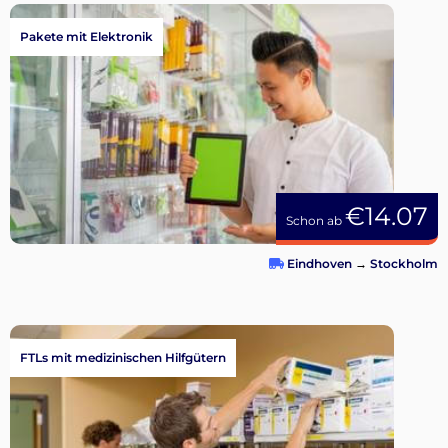
Pakete mit Elektronik
€14.07
Schon ab
Eindhoven
→
Stockholm
FTLs mit medizinischen Hilfgütern