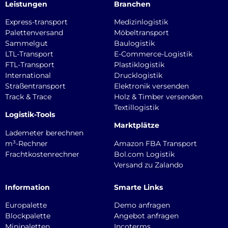
Leistungen
Branchen
Express-transport
Medizinlogistik
Palettenversand
Möbeltransport
Sammelgut
Baulogistik
LTL-Transport
E-Commerce-Logistik
FTL-Transport
Plastiklogistik
International
Drucklogistik
Straßentransport
Elektronik versenden
Track & Trace
Holz & Timber versenden
Textillogistik
Logistik-Tools
Marktplätze
Lademeter berechnen
m³-Rechner
Amazon FBA Transport
Frachtkostenrechner
Bol.com Logistik
Versand zu Zalando
Information
Smarte Links
Europalette
Demo anfragen
Blockpalette
Angebot anfragen
Minipaletten
Incoterms