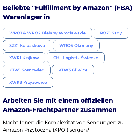
Beliebte "Fulfillment by Amazon" (FBA)
Warenlager in
WRO1 & WRO2 Bielany Wroclawskie
POZ1 Sady
SZZ1 Kolbaskowo
WRO5 Okmiany
XWR1 Krajków
CHL Logistik Świecko
KTW1 Sosnowiec
KTW3 Gliwice
XWR3 Krzyżowice
Arbeiten Sie mit einem offiziellen
Amazon-Frachtpartner zusammen
Macht Ihnen die Komplexität von Sendungen zu
Amazon Przytoczna (XPO1) sorgen?