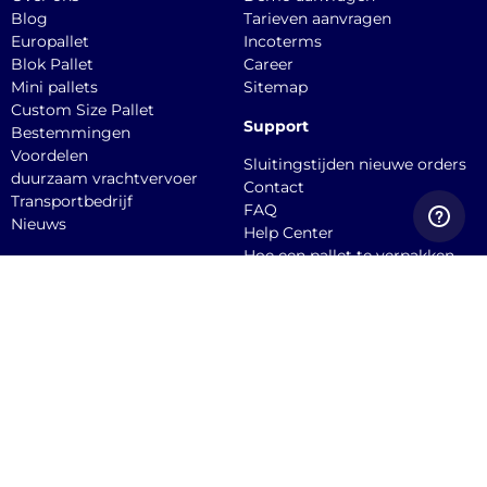
Blog
Tarieven aanvragen
Europallet
Incoterms
Blok Pallet
Career
Mini pallets
Sitemap
Custom Size Pallet
Support
Bestemmingen
Voordelen
Sluitingstijden nieuwe orders
duurzaam vrachtvervoer
Contact
Transportbedrijf
FAQ
Nieuws
Help Center
Hoe een pallet te verpakken
API documentation
Dien een claim in
Quicargo B.V.
Burgemeester
Stekelenburgplein 199, 5041
SC, Tilburg Office
Service@quicargo.com