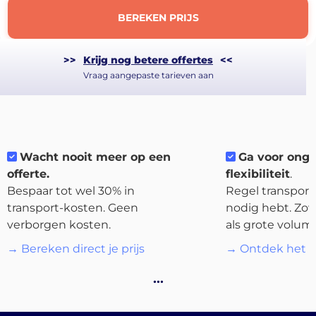
BEREKEN PRIJS
>>
Krijg nog betere offertes
<<
Vraag aangepaste tarieven aan
About
the
platform
Wacht nooit meer op een
Ga voor ong
offerte.
flexibiliteit
.
Bespaar tot wel 30% in
Regel transport 
transport-kosten. Geen
nodig hebt. Zow
verborgen kosten.
als grote volum
Bestemmingen
→ Bereken direct je prijs
→ Ontdek het p
…