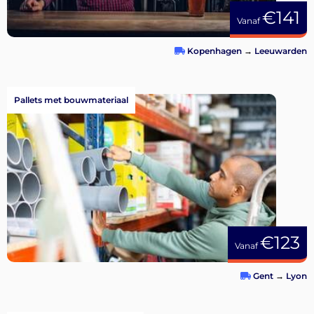
€141
Vanaf
Kopenhagen
→
Leeuwarden
Pallets met bouwmateriaal
€123
Vanaf
Gent
→
Lyon