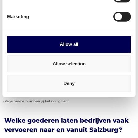
pakketten staat momenteel enkel open voor
zendingen met een ophaaladres in Nederland.
Marketing
De diensten zijn toegankelijk voor zowel bedrijven
met kleine als met grote volumes. Distributie,
groupage
,
LTL
,
FTL
- Het is allemaal mogelijk!
Allow all
Tot slot kan je ook gemakkelijk
transport naar
Amazon FBA
,
Zalando
en naar andere distributie en
Allow selection
fulfilment centers regelen.
Deny
Ontdek het zelf
• Regel vervoer wanneer jij het nodig hebt
Welke goederen laten bedrijven vaak
vervoeren naar en vanuit Salzburg?