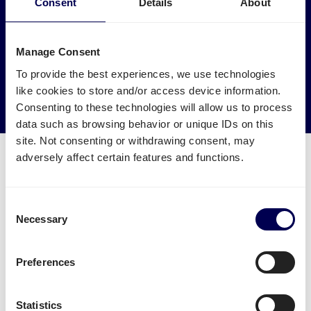
Maak een impact op het milieu
Consent
Details
About
Laat je vracht naar en van Salzburg ophalen door
vrachtwagens die anders leeg of halfleeg zouden rijden.
Manage Consent
To provide the best experiences, we use technologies
→ Ga van start
like cookies to store and/or access device information.
Verminder je CO2 uitstoot
Consenting to these technologies will allow us to process
data such as browsing behavior or unique IDs on this
site. Not consenting or withdrawing consent, may
adversely affect certain features and functions.
Consent
Welke transport diensten zijn
Necessary
Selection
beschikbaar voor Salzburg?
Verstuur je pallets
vanuit Nederland naar Salzburg.
Preferences
Je kan daarnaast ook eenvoudig
zakelijk pakketten
versturen
vanuit Nederland naar Salzburg. Let wel:
Statistics