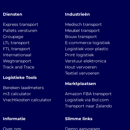
Diensten
Industrieën
Express transport
Medisch transport
Pallets versturen
Meubel transport
Groupage
Bouw transport
LTL transport
E-commerce logistiek
FTL transport
Logistiek voor plastic
Internationaal
Print logistiek
Wegtransport
Verstuur elektronica
Track and Trace
Hout vervoeren
Textiel vervoeren
Logistieke Tools
Marktplaatsen
Bereken laadmeters
m3 calculator
Amazon FBA transport
Vrachtkosten calculator
Logistiek via Bol.com
Transport naar Zalando
Informatie
Slimme links
Over ons
Demo aanvragen