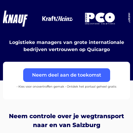
Ontdek
Nederlands
Logistieke managers van grote internationale
bedrijven vertrouwen op Quicargo
Inloggen
Neem deel aan de toekomst
Aanmelden
• Kies voor onovertroffen gemak • Ontdek het portaal geheel gratis
Neem controle over je wegtransport
naar en van Salzburg