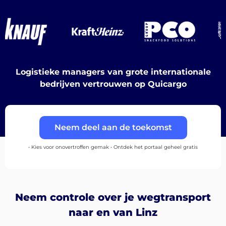
Ontdek
Nederlands
Logistieke managers van grote internationale
bedrijven vertrouwen op Quicargo
Inloggen
Neem deel aan de toekomst
Aanmelden
• Kies voor onovertroffen gemak • Ontdek het portaal geheel gratis
Neem controle over je wegtransport
naar en van Linz