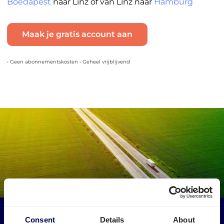
Boedapest
naar Linz of van Linz naar
Hamburg
Maak je gratis account aan
• Geen abonnementskosten • Geheel vrijblijvend
Maak een impact op het milieu
Consent
Details
About