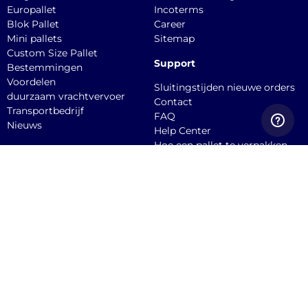
Europallet
Incoterms
Blok Pallet
Career
Mini pallets
Sitemap
Custom Size Pallet
Support
Bestemmingen
Voordelen
Sluitingstijden nieuwe orders
duurzaam vrachtvervoer
Contact
Transportbedrijf
FAQ
Nieuws
Help Center
Hoe een pallet te verpakken
API documentation
Dien een claim in
Quicargo B.V.
Burgemeester
Stekelenburgplein 199, 5041
SC, Tilburg Office
Service@quicargo.com
+31 13 808 1346