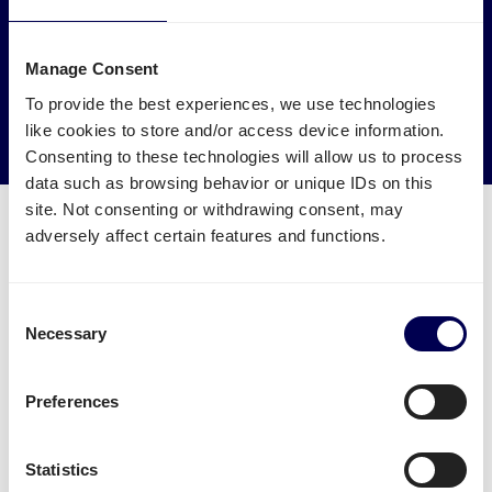
Laat je vracht naar en van Linz ophalen door
vrachtwagens die anders leeg of halfleeg zouden rijden.
Manage Consent
→ Ga van start
To provide the best experiences, we use technologies
like cookies to store and/or access device information.
Verminder je CO2 uitstoot
Consenting to these technologies will allow us to process
data such as browsing behavior or unique IDs on this
site. Not consenting or withdrawing consent, may
adversely affect certain features and functions.
Welke transport diensten zijn
Consent
Necessary
beschikbaar voor Linz?
Selection
Verstuur je pallets
vanuit Nederland naar Linz.
Preferences
Je kan daarnaast ook eenvoudig
zakelijk pakketten
versturen
vanuit Nederland naar Linz. Let wel:
Statistics
pakketten staat momenteel enkel open voor