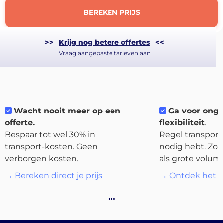
BEREKEN PRIJS
>>
Krijg nog betere offertes
<<
Vraag aangepaste tarieven aan
About
the
platform
Wacht nooit meer op een
Ga voor ong
offerte.
flexibiliteit
.
Bespaar tot wel 30% in
Regel transport 
transport-kosten. Geen
nodig hebt. Zow
verborgen kosten.
als grote volum
Bestemmingen
→ Bereken direct je prijs
→ Ontdek het p
…