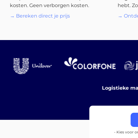
kosten. Geen verborgen kosten.
hebt. Zo
→ Bereken direct je prijs
→ Ontde
Logistieke ma
• Kies voor 