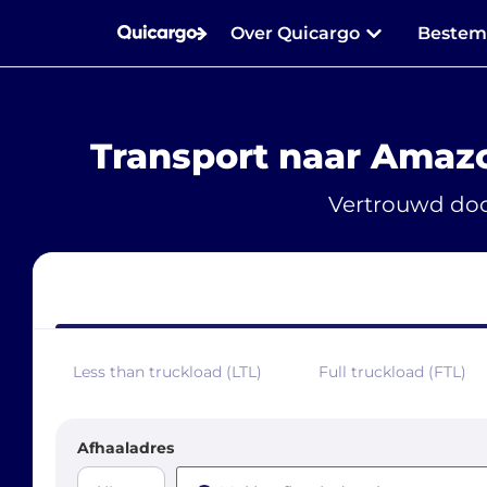
Over Quicargo
Beste
Transport naar Amaz
Vertrouwd doo
Less than truckload (LTL)
Full truckload (FTL)
Afhaaladres