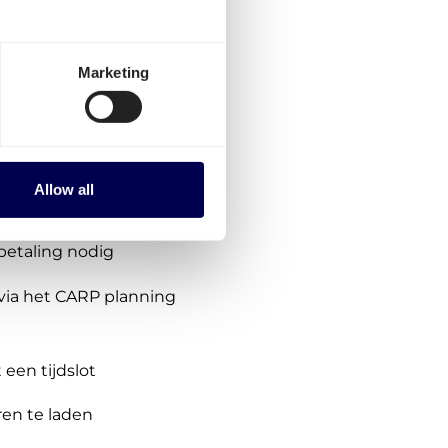
 vervoeren, volg deze
Marketing
eel vrijblijvend, geen
Allow all
ing in
betaling nodig
via het CARP planning
een tijdslot
en te laden