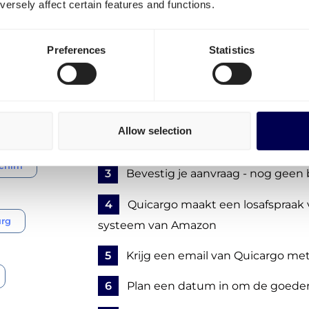
ersely affect certain features and functions.
an der Brenz?
Om pallets naar Amazon STR2 te laten
Preferences
Statistics
stappen:
1
Maak een gratis account aan
- geh
abonnementskosten
Allow selection
2
Vul de gegevens van je FBA zend
chim
3
Bevestig je aanvraag - nog geen 
4
Quicargo maakt een losafspraak 
rg
systeem van Amazon
5
Krijg een email van Quicargo met 
6
Plan een datum in om de goeder