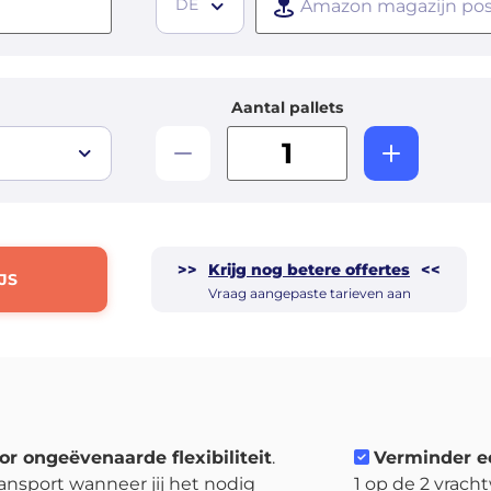
DE
Aantal pallets
>>
Krijg nog betere offertes
<<
JS
Vraag aangepaste tarieven aan
or ongeëvenaarde flexibiliteit
.
Verminder e
ansport wanneer jij het nodig
1 op de 2 vrach