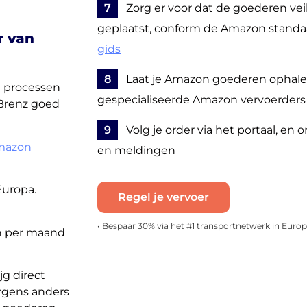
7
Zorg er voor dat de goederen veil
geplaatst, conform de Amazon standa
r van
gids
8
Laat je Amazon goederen ophale
de processen
gespecialiseerde Amazon vervoerders
Brenz goed
9
Volg je order via het portaal, en 
mazon
en meldingen
Europa.
Regel je vervoer
• Bespaar 30% via het #1 transportnetwerk in Euro
n per maand
jg direct
rgens anders