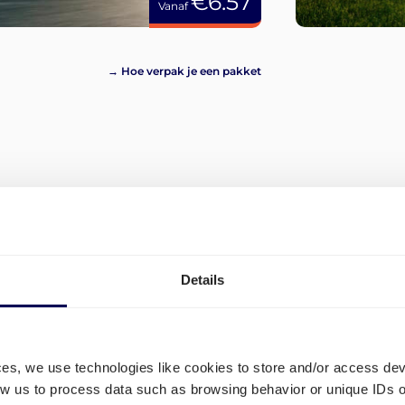
€6.57
Vanaf
→ Hoe verpak je een pakket
Bekijk meer
Details
ces, we use technologies like cookies to store and/or access de
ums om
Hoe order je transport naa
low us to process data such as browsing behavior or unique IDs o