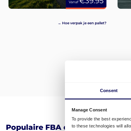
€39.95
Vanaf
→ Hoe verpak je een pallet?
Consent
Manage Consent
To provide the best experien
Populaire FBA distributiecentr
to these technologies will al