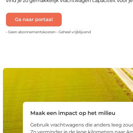
vind je zo gemakkelijk vrachtwagen capaciteit voor j
Ga naar portaal
• Geen abonnementskosten • Geheel vrijblijvend
Maak een impact op het milieu
Gebruik vrachtwagens die anders leeg zoud
Zo verminder je de lege kilometers naar 