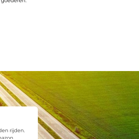
e goederen.
en rijden.
Amazon