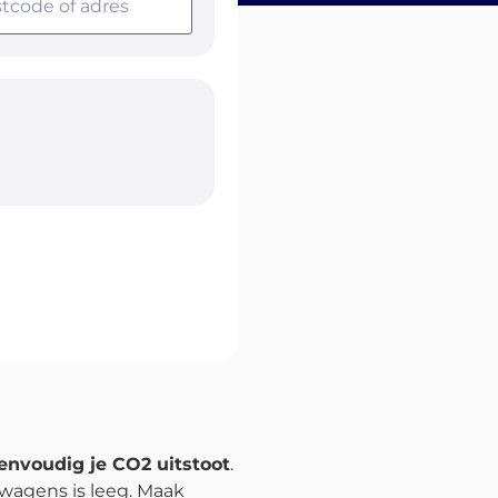
envoudig je CO2 uitstoot
.
twagens is leeg. Maak