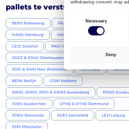
withdrawing consent, may adv
pallets te versturen
Consent
Necessary
Selection
BER3 Brieselang
FRA1 & FRA3 Bad Hersfeld
HAM2 Hamburg
HAM2 Winsen
MUC3 Graben
LEJ3 Sülzetal
PAD1 Oelde
XSC1 Kaiserslautern
Deny
XDEZ & XDU2 Oberhausen
UIY4 & WRO5 Halle
XDEI & XHA1 Neu Wulmstorf
LEJ5 Gera
BRE4 A
BER6 Berlijn
CGN1 Koblenz
XWR1, WRO1, XPO1 & XWR3 Nuremberg
PDED Duisbu
XDEU Euskirchen
DTM2 & DTM3 Dortmund
XDEH Rennerod
XDEJ Sonnefeld
LEJ1 Leipzig
STR1 Pforzheim