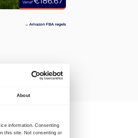
€186.67
Vanaf
→ Amazon FBA regels
About
vice information. Consenting
r Amazon Heidenheim
n this site. Not consenting or