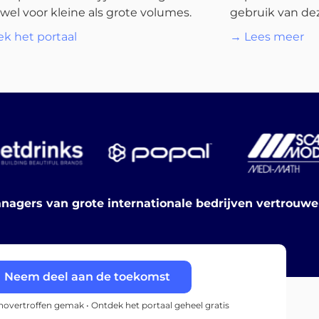
wel voor kleine als grote volumes.
gebruik van dez
k het portaal
→ Lees meer
nagers van grote internationale bedrijven vertrouw
Neem deel aan de toekomst
onovertroffen gemak • Ontdek het portaal geheel gratis