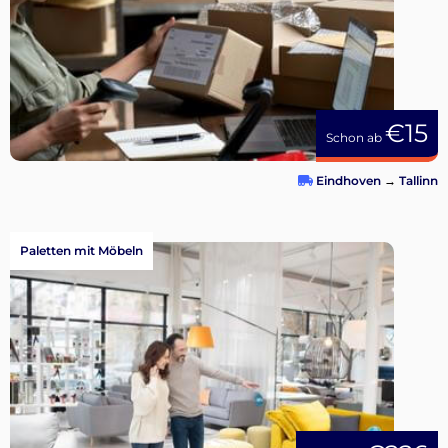
€15
Schon ab
Eindhoven
→
Tallinn
Paletten mit Möbeln