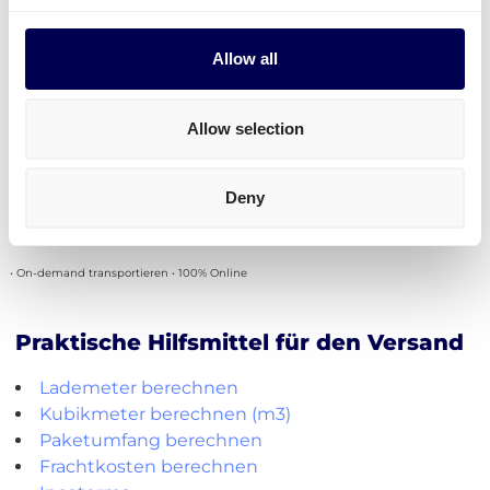
erlaubt, Dokumente für Unternehmen zu bearbeiten,
die zwischen EU und UK handeln. Quicargo darf dies
Allow all
ausschließlich für national-tätige Unternehmen aus
Großbritannien.
Allow selection
Quicargo arbeitet daher mit dritten zusammen, die
als indirekte Repräsentanten die Dokumente
bearbeiten und organisieren. Dies erleichtert den
Deny
Vorgang für Sie und Ihre Firma.
• On-demand transportieren • 100% Online
Praktische Hilfsmittel für den Versand
Lademeter berechnen
Kubikmeter berechnen (m3)
Paketumfang berechnen
Frachtkosten berechnen