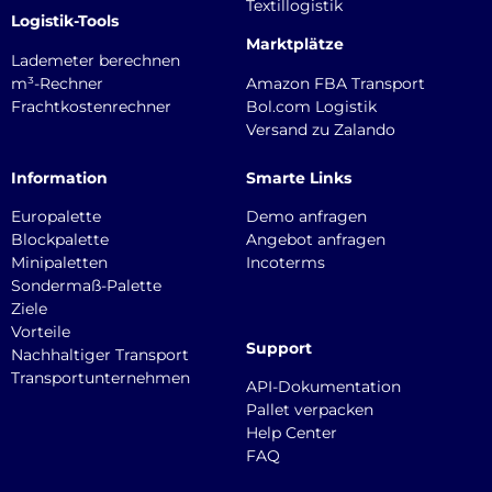
Textillogistik
Logistik-Tools
Marktplätze
Lademeter berechnen
m³-Rechner
Amazon FBA Transport
Frachtkostenrechner
Bol.com Logistik
Versand zu Zalando
Information
Smarte Links
Europalette
Demo anfragen
Blockpalette
Angebot anfragen
Minipaletten
Incoterms
Sondermaß-Palette
Ziele
Vorteile
Support
Nachhaltiger Transport
Transportunternehmen
API-Dokumentation
Pallet verpacken
Help Center
FAQ