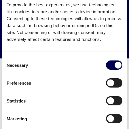
Haben Sie Einfluss auf die Umwelt
To provide the best experiences, we use technologies
like cookies to store and/or access device information.
Lassen Sie Ihre Ware nach Sheffield von LKWs abholen, die
Consenting to these technologies will allow us to process
sonst leer fahren würden.
data such as browsing behavior or unique IDs on this
site. Not consenting or withdrawing consent, may
→ Noch heute versenden
adversely affect certain features and functions.
Leere Kilometer reduzieren
Consent
Necessary
Selection
Preferences
Kann Quicargo autorisiert werden, die
nötigen Papiere zu bedienen?
Statistics
In der Tat, ja. Ihr Unternehmen darf einen
Stellvertreter für die Handhabung der Papiere
Marketing
ernennen. Allerdings ist es Quicargo selber nicht