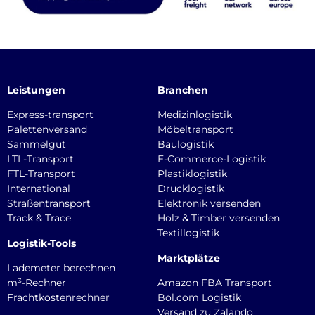
Leistungen
Branchen
Express-transport
Medizinlogistik
Palettenversand
Möbeltransport
Sammelgut
Baulogistik
LTL-Transport
E-Commerce-Logistik
FTL-Transport
Plastiklogistik
International
Drucklogistik
Straßentransport
Elektronik versenden
Track & Trace
Holz & Timber versenden
Textillogistik
Logistik-Tools
Marktplätze
Lademeter berechnen
m³-Rechner
Amazon FBA Transport
Frachtkostenrechner
Bol.com Logistik
Versand zu Zalando