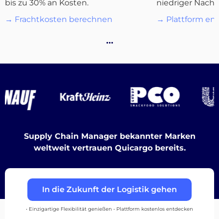
Destinations
bis zu 30% an Kosten.
niedriger Nachf
→ Frachtkosten berechnen
→ Plattform en
…
Entdecken
Deutsch
Supply Chain Manager bekannter Marken
weltweit vertrauen Quicargo bereits.
Einloggen
Registrieren
In die Zukunft der Logistik gehen
• Einzigartige Flexibilität genießen • Plattform kostenlos entdecken