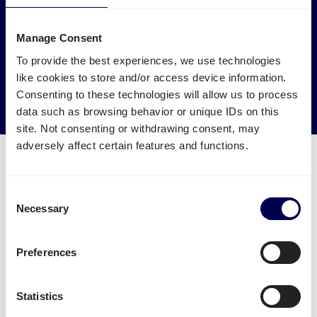
Haben Sie Einfluss auf die Umwelt
Lassen Sie Ihre Ware für Amazon LEJ3 von LKWs abholen,
Manage Consent
die sonst leer fahren würden.
To provide the best experiences, we use technologies
like cookies to store and/or access device information.
→ Noch heute versenden
Consenting to these technologies will allow us to process
Leere Kilometer reduzieren
data such as browsing behavior or unique IDs on this
site. Not consenting or withdrawing consent, may
adversely affect certain features and functions.
Consent
Necessary
Was muss ich für eine Palettensendung
Selection
zu Amazon Sülzetal beachten?
Preferences
Welche Angaben sind nötig?
Name des FBA Warenlagers - aber Achtung:
Statistics
manche Städte haben mehrere FBA Lager