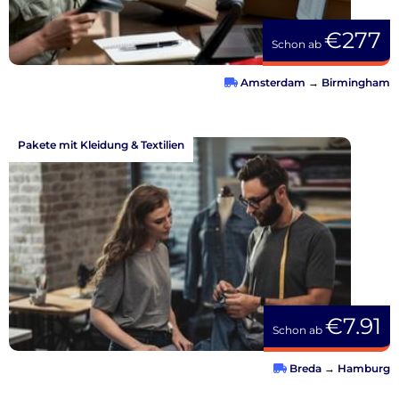
€277
Schon ab
Amsterdam
→
Birmingham
Pakete mit Kleidung & Textilien
€7.91
Schon ab
Breda
→
Hamburg