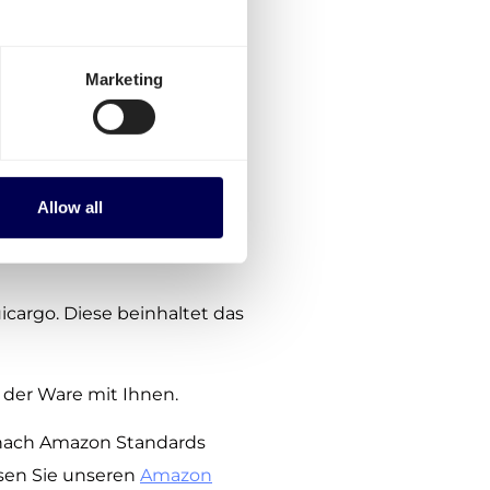
lgen Sie diesen Schritten:
e Verpflichtungen, keine
Marketing
Amazon FBA Sendung an
ahlung erforderlich
Allow all
 mit Amazon durch deren
cargo. Diese beinhaltet das
der Ware mit Ihnen.
 nach Amazon Standards
lesen Sie unseren
Amazon