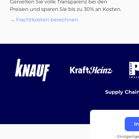
Genießen Sie volle Transparenz bei den
Preisen und sparen Sie bis zu 30% an Kosten.
→ Frachtkosten berechnen
Supply Chain
I
• Einzigartig