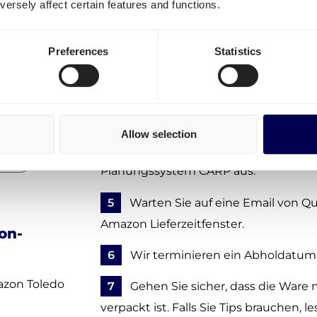
Um an Amazon Toledo zu versenden, fo
ersely affect certain features and functions.
dalajara
1
Kostenlos Account erstellen
- ohn
Preferences
Statistics
Kosten
2
Geben Sie die Details zu Ihrer 
3
Auftrag bestätigen - noch keine Z
Allow selection
4
Quicargo macht ein Lieferdatum
nas
Planungssystem CARP aus.
5
Warten Sie auf eine Email von Qui
Amazon Lieferzeitfenster.
on-
6
Wir terminieren ein Abholdatum 
azon Toledo
7
Gehen Sie sicher, dass die Ware
verpackt ist. Falls Sie Tips brauchen, 