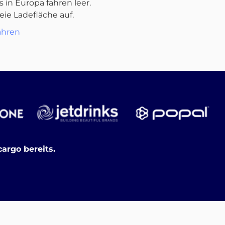
s in Europa fahren leer.
reie Ladefläche auf.
ahren
argo bereits.