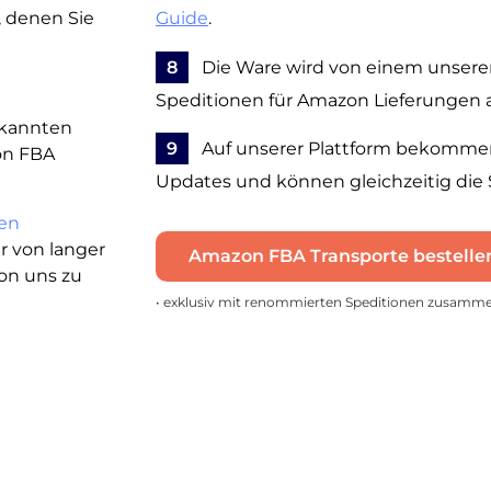
, denen Sie
Guide
.
8
Die Ware wird von einem unserer 
Speditionen für Amazon Lieferungen 
bekannten
9
Auf unserer Plattform bekommen 
on FBA
Updates und können gleichzeitig die
en
er von langer
Amazon FBA Transporte bestelle
von uns zu
• exklusiv mit renommierten Speditionen zusamm