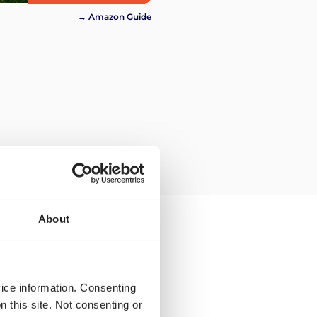
→ Amazon Guide
About
nsport zu Amazon in
vice information. Consenting
n this site. Not consenting or