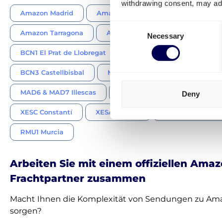
withdrawing consent, may adv
Amazon Madrid
Amazon Barcelona
Amazon Gua
Consent
Amazon Tarragona
Amazon Sevilla
Necessary
Selection
BCN1 El Prat de Llobregat
BCN2 Martorelles
BCN3 Castellbisbal
MAD4 San Fernando de Henares
MAD6 & MAD7 Illescas
MAD9 Alcalá de Henares
Deny
XESC Constantí
XESA Alovera
SVQ1 Dos Herma
RMU1 Murcia
Arbeiten Sie mit einem offiziellen Amaz
Frachtpartner zusammen
Macht Ihnen die Komplexität von Sendungen zu Am
sorgen?