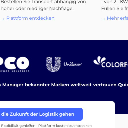
Bestellen Sie Transport abhängig von
1 von 2 LKW
hoher oder niedriger Nachfrage.
Füllen Sie f
→ Plattform entdecken
→ Mehr erf
 Manager bekannter Marken weltweit vertrauen Quic
n die Zukunft der Logistik gehen
e Flexibilität genießen • Plattform kostenlos entdecken