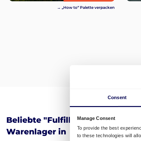
→ „How to“ Palette verpacken
Consent
Beliebte "Fulfillment by Amazon
Manage Consent
To provide the best experien
Warenlager in
to these technologies will al