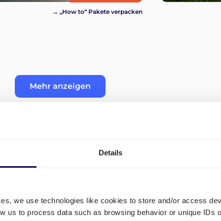
→ „How to“ Pakete verpacken
Mehr anzeigen
Details
" (FBA)
Wie organisiere ich den Tra
Toledo?
ces, we use technologies like cookies to store and/or access de
low us to process data such as browsing behavior or unique IDs o