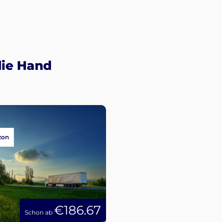
die Hand
zon
€186.67
Schon ab