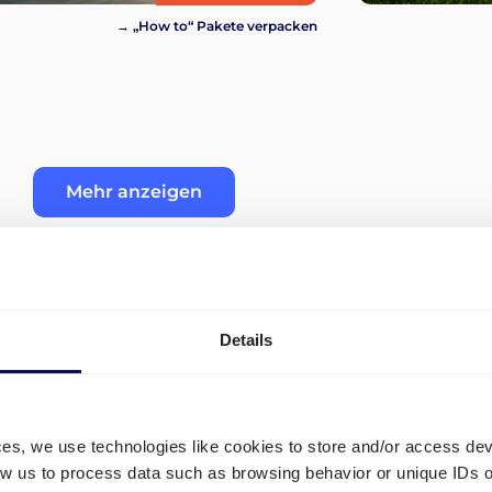
→ „How to“ Pakete verpacken
Mehr anzeigen
Details
" (FBA)
Wie organisiere ich den Tra
Barcelona?
ces, we use technologies like cookies to store and/or access de
low us to process data such as browsing behavior or unique IDs o