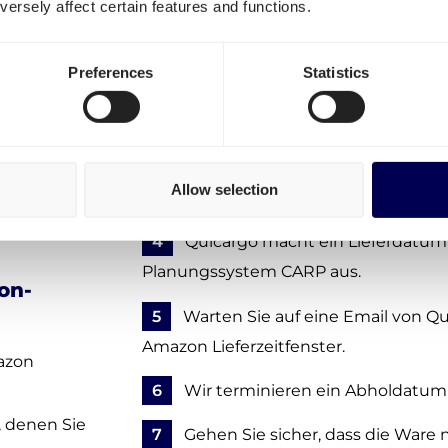
Um an Amazon Barcelona zu versenden
ersely affect certain features and functions.
oledo
Schritten:
Preferences
Statistics
1
Kostenlos Account erstellen
- ohn
Kosten
as
2
Geben Sie die Details zu Ihrer 
Alovera
Allow selection
3
Auftrag bestätigen - noch keine Z
4
Quicargo macht ein Lieferdatum
Planungssystem CARP aus.
on-
5
Warten Sie auf eine Email von Qui
Amazon Lieferzeitfenster.
azon
6
Wir terminieren ein Abholdatum 
, denen Sie
7
Gehen Sie sicher, dass die Ware