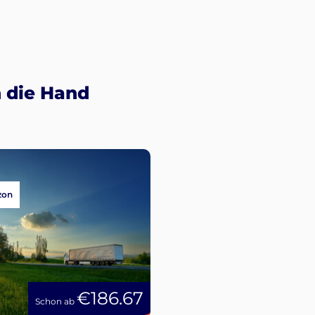
 die Hand
zon
€186.67
Schon ab