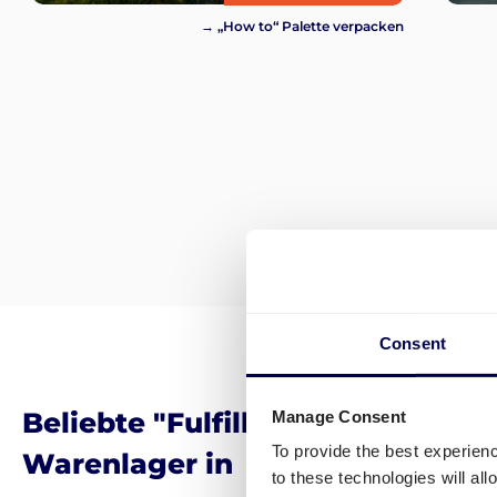
→ „How to“ Palette verpacken
Consent
Beliebte "Fulfillment by Amazon
Manage Consent
To provide the best experien
Warenlager in
to these technologies will al