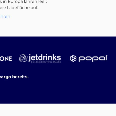
s in Europa fahren leer.
reie Ladefläche auf.
ahren
argo bereits.