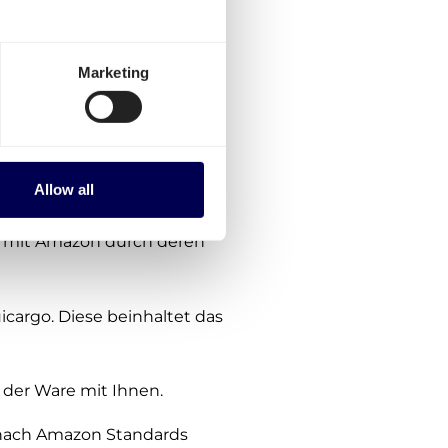
, folgen Sie diesen
Marketing
e Verpflichtungen, keine
Amazon FBA Sendung an
Allow all
ahlung erforderlich
 mit Amazon durch deren
cargo. Diese beinhaltet das
der Ware mit Ihnen.
 nach Amazon Standards