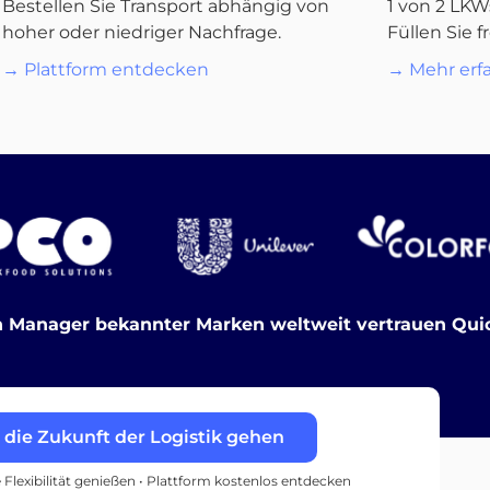
Bestellen Sie Transport abhängig von
1 von 2 LKW
hoher oder niedriger Nachfrage.
Füllen Sie f
→ Plattform entdecken
→ Mehr erf
 Manager bekannter Marken weltweit vertrauen Quic
n die Zukunft der Logistik gehen
e Flexibilität genießen • Plattform kostenlos entdecken