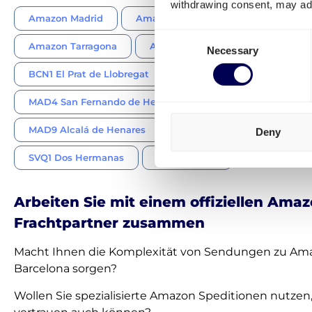
withdrawing consent, may adv
Amazon Madrid
Amazon Guadalajara
Amazon T
Consent
Amazon Tarragona
Amazon Sevilla
Necessary
Selection
BCN1 El Prat de Llobregat
BCN2 Martorelles
MAD4 San Fernando de Henares
MAD6 & MAD7 Illesc
MAD9 Alcalá de Henares
XESC Constantí
XESA 
Deny
SVQ1 Dos Hermanas
RMU1 Murcia
Arbeiten Sie mit einem offiziellen Amaz
Frachtpartner zusammen
Macht Ihnen die Komplexität von Sendungen zu Am
Barcelona sorgen?
Wollen Sie spezialisierte Amazon Speditionen nutzen