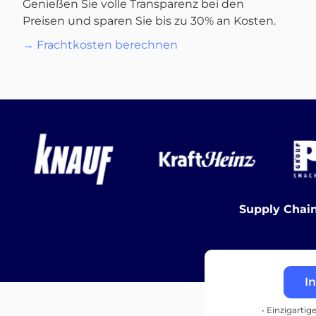
Genießen Sie volle Transparenz bei den
Preisen und sparen Sie bis zu 30% an Kosten.
→ Frachtkosten berechnen
Supply Chain
I
• Einzigartig