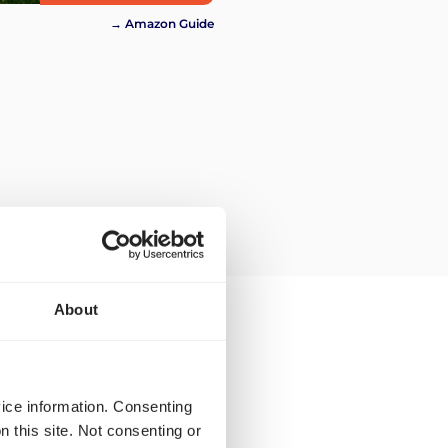
→ Amazon Guide
About
nsport zu Amazon in
vice information. Consenting
n this site. Not consenting or