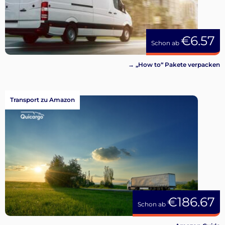
€6.57
Schon ab
→ „How to“ Pakete verpacken
Transport zu Amazon
€186.67
Schon ab