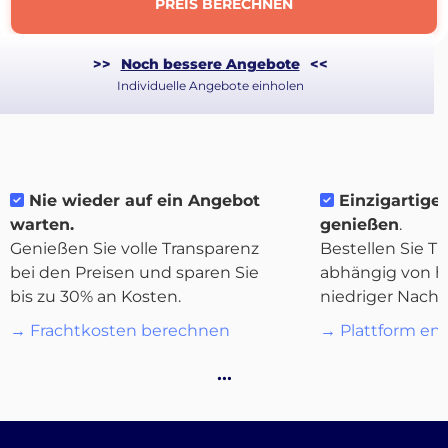
PREIS BERECHNEN
>>
Noch bessere Angebote
<<
Individuelle Angebote einholen
Nie wieder auf ein Angebot
Einzigartige F
warten.
genießen
.
Genießen Sie volle Transparenz
Bestellen Sie Tr
bei den Preisen und sparen Sie
abhängig von h
bis zu 30% an Kosten.
niedriger Nachf
→ Frachtkosten berechnen
→ Plattform en
Über
Quicargo
…