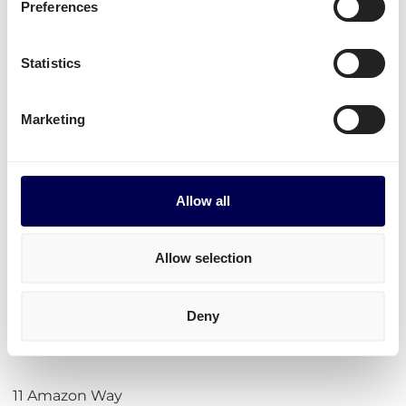
Preferences
UK
180cm ist die maximale Höhe pro Palette
500kg ist das Maximalgewwicht pro Palette
Statistics
→ Lesen Sie unseren Amazon Guide für Versender
Marketing
Praktische Hilfsmittel für den Versand
Lademeter berechnen
Kubikmeter berechnen (m3)
Allow all
Paketumfang berechnen
Frachtkosten berechnen
Incoterms
Allow selection
Adresse für Amazon
Deny
Verteilungszentrum EDI4
11 Amazon Way