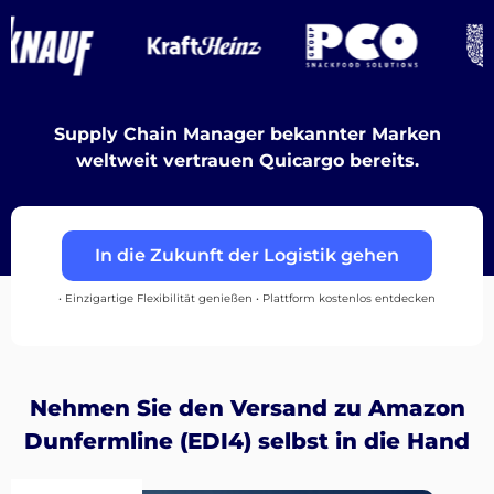
Destinations
Supply Chain Manager bekannter Marken
Entdecken
weltweit vertrauen Quicargo bereits.
In die Zukunft der Logistik gehen
Deutsch
• Einzigartige Flexibilität genießen • Plattform kostenlos entdecken
Einloggen
Nehmen Sie den Versand zu Amazon
Registrieren
Dunfermline (EDI4) selbst in die Hand