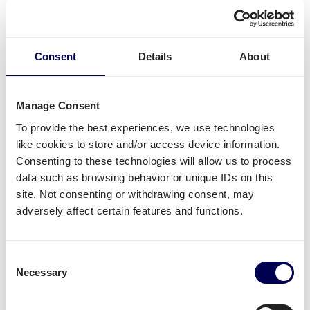
Consent
Details
About
Was muss ich für eine Palettensendung
zu Amazon EDI4 beachten?
Manage Consent
Welche Angaben sind nötig?
To provide the best experiences, we use technologies
like cookies to store and/or access device information.
Name des FBA Warenlagers - aber Achtung:
Consenting to these technologies will allow us to process
manche Städte haben mehrere FBA Lager
data such as browsing behavior or unique IDs on this
FBA/ASN Nummer
site. Not consenting or withdrawing consent, may
Amazon Auftragsnummer (PO)
adversely affect certain features and functions.
Anzahl Paletten pro PO
Gesamtgewicht
Wichtige Informationen zu Paletten:
Consent
Necessary
Selection
Paletten vollständig verpacken
Nutzen Sie
Blockpaletten
für den
Versand in die