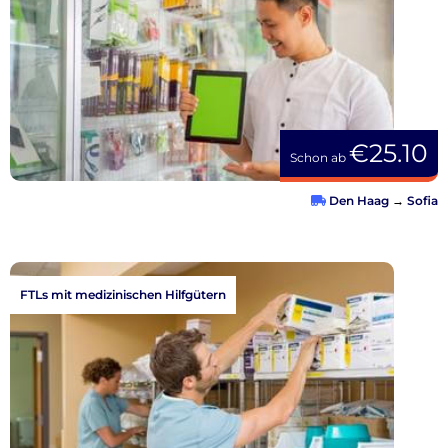
€25.10
Schon ab
Den Haag
→
Sofia
FTLs mit medizinischen Hilfgütern