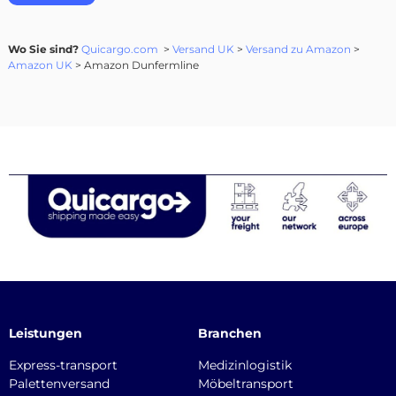
Wo Sie sind?
Quicargo.com
>
Versand UK
>
Versand zu Amazon
>
Amazon UK
> Amazon Dunfermline
Leistungen
Branchen
Express-transport
Medizinlogistik
Palettenversand
Möbeltransport