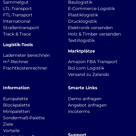
Sammelgut
Baulogistik
LTL-Transport
E-Commerce-Logistik
FTL-Transport
Plastiklogistik
International
Drucklogistik
Straßentransport
Elektronik versenden
Track & Trace
Holz & Timber versenden
Textillogistik
Logistik-Tools
Marktplätze
Lademeter berechnen
m³-Rechner
Amazon FBA Transport
Frachtkostenrechner
Bol.com Logistik
Versand zu Zalando
Information
Smarte Links
Europalette
Demo anfragen
Blockpalette
Angebot anfragen
Minipaletten
Incoterms
Sondermaß-Palette
Ziele
Vorteile
Support