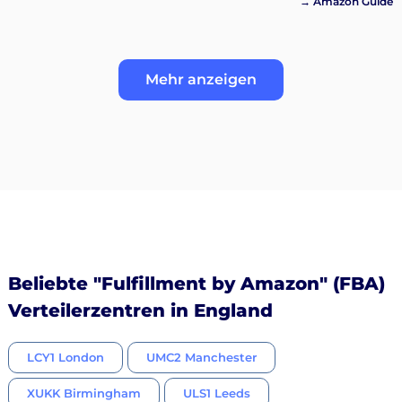
→ Amazon Guide
Mehr anzeigen
Beliebte "Fulfillment by Amazon" (FBA)
Verteilerzentren in England
LCY1 London
UMC2 Manchester
XUKK Birmingham
ULS1 Leeds