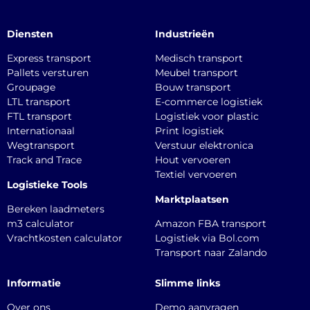
Diensten
Industrieën
Express transport
Medisch transport
Pallets versturen
Meubel transport
Groupage
Bouw transport
LTL transport
E-commerce logistiek
FTL transport
Logistiek voor plastic
Internationaal
Print logistiek
Wegtransport
Verstuur elektronica
Track and Trace
Hout vervoeren
Textiel vervoeren
Logistieke Tools
Marktplaatsen
Bereken laadmeters
m3 calculator
Amazon FBA transport
Vrachtkosten calculator
Logistiek via Bol.com
Transport naar Zalando
Informatie
Slimme links
Over ons
Demo aanvragen