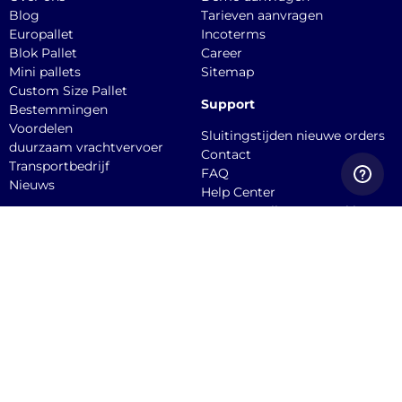
Blog
Tarieven aanvragen
Europallet
Incoterms
Blok Pallet
Career
Mini pallets
Sitemap
Custom Size Pallet
Support
Bestemmingen
Voordelen
Sluitingstijden nieuwe orders
duurzaam vrachtvervoer
Contact
Transportbedrijf
FAQ
Nieuws
Help Center
Hoe een pallet te verpakken
API documentation
Dien een claim in
Quicargo B.V.
Burgemeester
Stekelenburgplein 199, 5041
SC, Tilburg Office
Service@quicargo.com