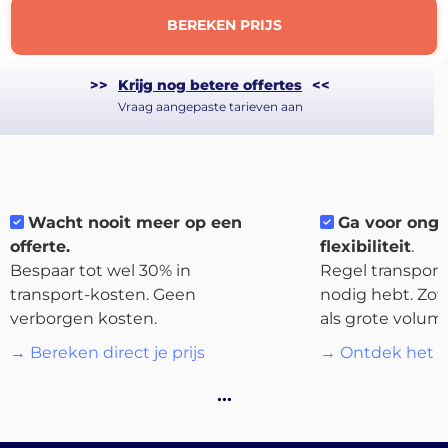
BEREKEN PRIJS
>>
Krijg nog betere offertes
<<
Vraag aangepaste tarieven aan
About
the
platform
Wacht nooit meer op een
Ga voor ong
offerte.
flexibiliteit
.
Bespaar tot wel 30% in
Regel transport 
transport-kosten. Geen
nodig hebt. Zow
verborgen kosten.
als grote volum
Bestemmingen
→ Bereken direct je prijs
→ Ontdek het p
…