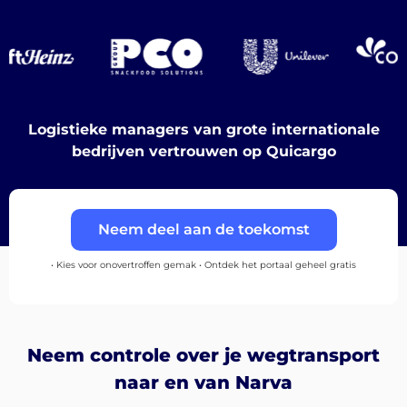
Ontdek
Nederlands
Logistieke managers van grote internationale
bedrijven vertrouwen op Quicargo
Inloggen
Neem deel aan de toekomst
Aanmelden
• Kies voor onovertroffen gemak • Ontdek het portaal geheel gratis
Neem controle over je wegtransport
naar en van Narva