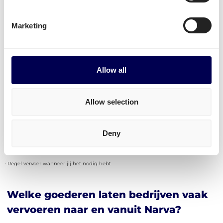
pakketten staat momenteel enkel open voor
zendingen met een ophaaladres in Nederland.
Marketing
De diensten zijn toegankelijk voor zowel bedrijven
met kleine als met grote volumes. Distributie,
groupage
,
LTL
,
FTL
- Het is allemaal mogelijk!
Allow all
Tot slot kan je ook gemakkelijk
transport naar
Amazon FBA
,
Zalando
en naar andere distributie en
Allow selection
fulfilment centers regelen.
Deny
Ontdek het zelf
• Regel vervoer wanneer jij het nodig hebt
Welke goederen laten bedrijven vaak
vervoeren naar en vanuit Narva?