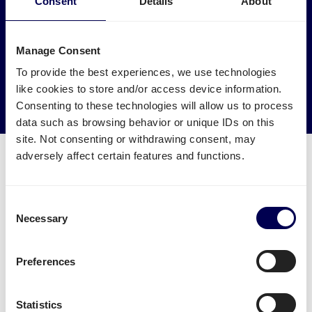
Maak een impact op het milieu
Consent
Details
About
Laat je vracht naar en van Narva ophalen door
vrachtwagens die anders leeg of halfleeg zouden rijden.
Manage Consent
To provide the best experiences, we use technologies
→ Ga van start
like cookies to store and/or access device information.
Consenting to these technologies will allow us to process
Verminder je CO2 uitstoot
data such as browsing behavior or unique IDs on this
site. Not consenting or withdrawing consent, may
adversely affect certain features and functions.
Consent
Welke transport diensten zijn
Necessary
Selection
beschikbaar voor Narva?
Verstuur je pallets
vanuit Nederland naar Narva.
Preferences
Je kan daarnaast ook eenvoudig
zakelijk pakketten
versturen
vanuit Nederland naar Narva. Let wel:
Statistics