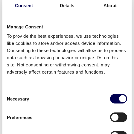
und andere Verteilerzentren liefern lassen.
Consent
Details
About
Kostenlos registrieren
Manage Consent
To provide the best experiences, we use technologies
• Direkte Angebote • Kein Abonnement
like cookies to store and/or access device information.
Consenting to these technologies will allow us to process
data such as browsing behavior or unique IDs on this
Was wird oft von oder nach Wien
site. Not consenting or withdrawing consent, may
versendet?
adversely affect certain features and functions.
Neben
Amazon Sendungen
, wird die Plattform für
den Versand von unterschiedlichster Ware genutzt.
Consent
Necessary
Beispielsweise
Textilien
,
Elektronik
oder auch
Plastik
Selection
werden häufig versendet.
Preferences
Unabhängig von der Industrie, am
sichersten und
kosteneffektivsten
ist es, wenn man in großem
Volumen alles auf einmal auf einer Palette