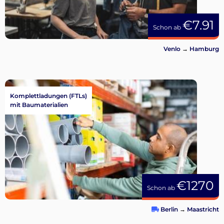
€7.91
Schon ab
Venlo
→
Hamburg
Komplettladungen (FTLs)
mit Baumaterialien
€1270
Schon ab
Berlin
→
Maastricht