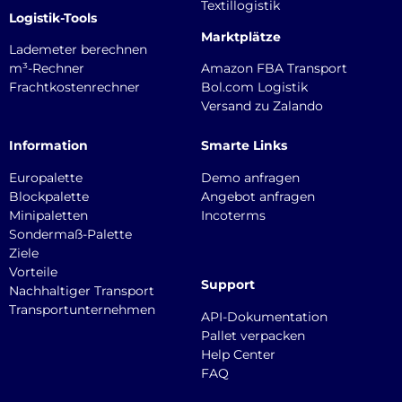
Textillogistik
Logistik-Tools
Marktplätze
Lademeter berechnen
m³-Rechner
Amazon FBA Transport
Frachtkostenrechner
Bol.com Logistik
Versand zu Zalando
Information
Smarte Links
Europalette
Demo anfragen
Blockpalette
Angebot anfragen
Minipaletten
Incoterms
Sondermaß-Palette
Ziele
Vorteile
Support
Nachhaltiger Transport
Transportunternehmen
API-Dokumentation
Pallet verpacken
Help Center
FAQ