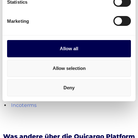
Statistics
verschickt.
Paketversand
ist aktuell nur von der Niederlande
Marketing
aus möglich.
Kostenlos registrieren
Allow all
Praktische Hilfsmittel für den Versand
Allow selection
Lademeter berechnen
Kubikmeter berechnen (m3)
Deny
Paketumfang berechnen
Frachtkosten berechnen
Incoterms
Was andere über die Quicargo Platform