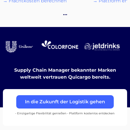
→ Frachtkosten berechnen
→ Plattform en
Destinations
…
Entdecken
Deutsch
Supply Chain Manager bekannter Marken
weltweit vertrauen Quicargo bereits.
Einloggen
In die Zukunft der Logistik gehen
Registrieren
• Einzigartige Flexibilität genießen • Plattform kostenlos entdecken