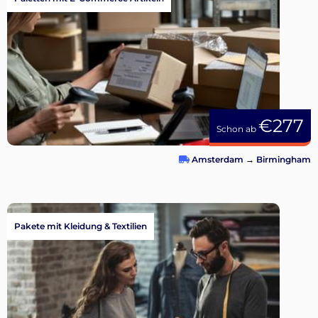
€277
Schon ab
Amsterdam
→
Birmingham
Pakete mit Kleidung & Textilien