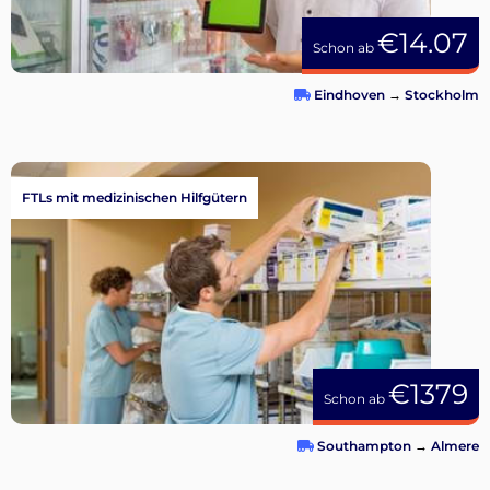
€14.07
Schon ab
Eindhoven
→
Stockholm
FTLs mit medizinischen Hilfgütern
€1379
Schon ab
Southampton
→
Almere