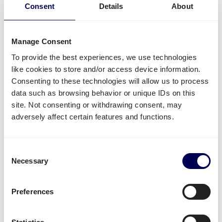
und andere Verteilerzentren liefern lassen.
Consent
Details
About
Kostenlos registrieren
Manage Consent
To provide the best experiences, we use technologies
• Direkte Angebote • Kein Abonnement
like cookies to store and/or access device information.
Consenting to these technologies will allow us to process
Was wird oft von oder nach Ettelbruck
data such as browsing behavior or unique IDs on this
site. Not consenting or withdrawing consent, may
versendet?
adversely affect certain features and functions.
Neben
Amazon Sendungen
, wird die Plattform für
den Versand von unterschiedlichster Ware genutzt.
Consent
Beispielsweise
Textilien
,
Elektronik
oder auch
Plastik
Necessary
Selection
werden häufig versendet.
Unabhängig von der Industrie, am
sichersten und
Preferences
kosteneffektivsten
ist es, wenn man in großem
Volumen alles auf einmal auf einer Palette