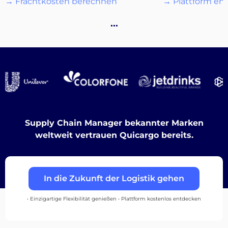
→ Frachtkosten berechnen
→ Plattform en
Destinations
…
Entdecken
Deutsch
Supply Chain Manager bekannter Marken
weltweit vertrauen Quicargo bereits.
Einloggen
In die Zukunft der Logistik gehen
Registrieren
• Einzigartige Flexibilität genießen • Plattform kostenlos entdecken