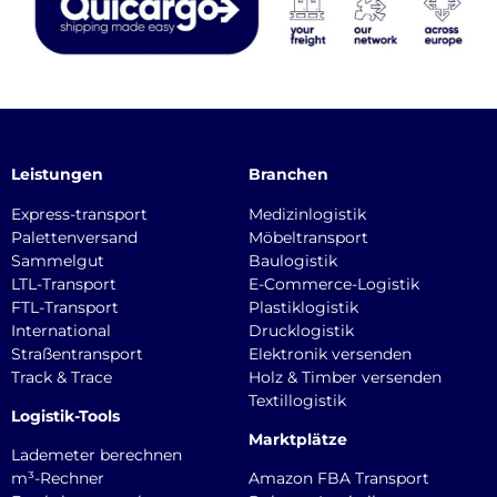
Leistungen
Branchen
Express-transport
Medizinlogistik
Palettenversand
Möbeltransport
Sammelgut
Baulogistik
LTL-Transport
E-Commerce-Logistik
FTL-Transport
Plastiklogistik
International
Drucklogistik
Straßentransport
Elektronik versenden
Track & Trace
Holz & Timber versenden
Textillogistik
Logistik-Tools
Marktplätze
Lademeter berechnen
m³-Rechner
Amazon FBA Transport