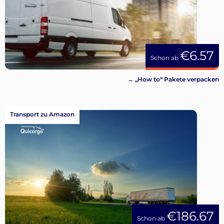
€6.57
Schon ab
→ „How to“ Pakete verpacken
Transport zu Amazon
€186.67
Schon ab