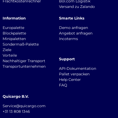
Frachtkostenrechner
Bol.com Logistik
Versand zu Zalando
Information
Smarte Links
Europalette
Demo anfragen
Blockpalette
Angebot anfragen
Minipaletten
Incoterms
Sondermaß-Palette
Ziele
Vorteile
Support
Nachhaltiger Transport
Transportunternehmen
API-Dokumentation
Pallet verpacken
Help Center
FAQ
Quicargo B.V.
Service@quicargo.com
+31 13 808 1346