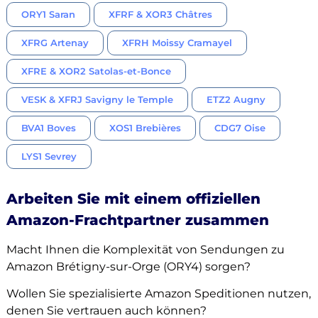
ORY1 Saran
XFRF & XOR3 Châtres
XFRG Artenay
XFRH Moissy Cramayel
XFRE & XOR2 Satolas-et-Bonce
VESK & XFRJ Savigny le Temple
ETZ2 Augny
BVA1 Boves
XOS1 Brebières
CDG7 Oise
LYS1 Sevrey
Arbeiten Sie mit einem offiziellen
Amazon-Frachtpartner zusammen
Macht Ihnen die Komplexität von Sendungen zu
Amazon Brétigny-sur-Orge (ORY4) sorgen?
Wollen Sie spezialisierte Amazon Speditionen nutzen,
denen Sie vertrauen auch können?