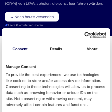
(ORY4) von LKWs abholen, die sonst leer fahren würden.
→ Noch heute versenden
Leere Kilometer reduzieren
Consent
Details
About
Was muss ich für eine Palettensendung
Manage Consent
zu Amazon ORY4 beachten?
To provide the best experiences, we use technologies
like cookies to store and/or access device information.
Welche Angaben sind nötig?
Consenting to these technologies will allow us to process
Name des FBA Warenlagers - aber Achtung:
data such as browsing behavior or unique IDs on this
manche Städte haben mehrere FBA Lager
site. Not consenting or withdrawing consent, may
FBA/ASN Nummer
adversely affect certain features and functions.
Amazon Auftragsnummer (PO)