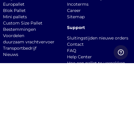
Europallet
Incoterms
Blok Pallet
Career
Mini pallets
Sitemap
Custom Size Pallet
Support
Bestemmingen
Voordelen
Sluitingstijden nieuwe orders
duurzaam vrachtvervoer
Contact
Transportbedrijf
FAQ
Nieuws
Help Center
Hoe een pallet te verpakken
API documentation
Dien een claim in
Quicargo B.V.
Burgemeester
Stekelenburgplein 199, 5041
SC, Tilburg Office
Service@quicargo.com
+31 13 808 1346