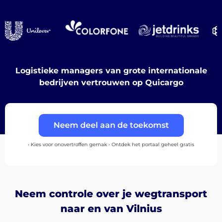
Ontdek
Nederlands
Logistieke managers van grote internationale
bedrijven vertrouwen op Quicargo
Inloggen
Neem deel aan de toekomst
Aanmelden
• Kies voor onovertroffen gemak • Ontdek het portaal geheel gratis
Neem controle over je wegtransport
naar en van Vilnius