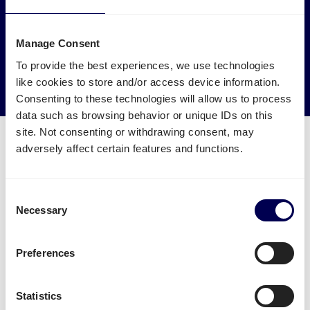
Laat je vracht naar en van Vilnius ophalen door
vrachtwagens die anders leeg of halfleeg zouden rijden.
Manage Consent
→ Ga van start
To provide the best experiences, we use technologies
like cookies to store and/or access device information.
Verminder je CO2 uitstoot
Consenting to these technologies will allow us to process
data such as browsing behavior or unique IDs on this
site. Not consenting or withdrawing consent, may
adversely affect certain features and functions.
Welke transport diensten zijn
Consent
Necessary
beschikbaar voor Vilnius?
Selection
Verstuur je pallets
vanuit Nederland naar Vilnius.
Preferences
Je kan daarnaast ook eenvoudig
zakelijk pakketten
versturen
vanuit Nederland naar Vilnius. Let wel:
Statistics
pakketten staat momenteel enkel open voor