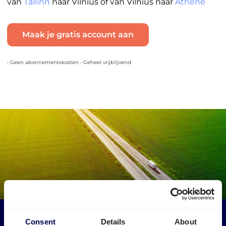
van
Tallinn
naar Vilnius of van Vilnius naar
Athene
Maak je gratis account aan
• Geen abonnementskosten • Geheel vrijblijvend
Maak een impact op het milieu
Consent
Details
About