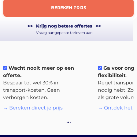
BEREKEN PRIJS
>>
Krijg nog betere offertes
<<
Vraag aangepaste tarieven aan
About
the
platform
Wacht nooit meer op een
Ga voor ong
offerte.
flexibiliteit
.
Bespaar tot wel 30% in
Regel transport 
transport-kosten. Geen
nodig hebt. Zow
verborgen kosten.
als grote volum
Bestemmingen
→ Bereken direct je prijs
→ Ontdek het p
…