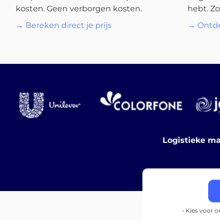
kosten. Geen verborgen kosten.
hebt. Zo
→ Bereken direct je prijs
→ Ontde
Logistieke ma
• Kies voor 