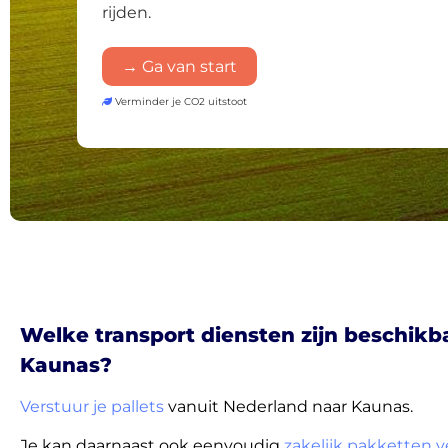
rijden.
→ Ga van start
Verminder je CO2 uitstoot
Welke transport diensten zijn beschikb
Kaunas?
Verstuur je pallets
vanuit Nederland naar Kaunas.
Je kan daarnaast ook eenvoudig
zakelijk pakketten 