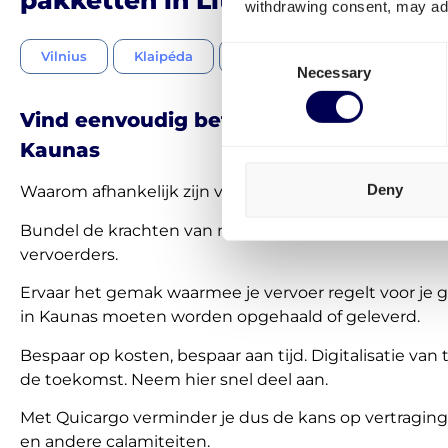
withdrawing consent, may adv
Consent
Vilnius
Klaipéda
Šiauliai
Panevėžys
Necessary
Selection
Vind eenvoudig betrouwbaar transport 
Kaunas
Deny
Waarom afhankelijk zijn van één vervoerder?
Bundel de krachten van meer dan 300 betrouwbare
vervoerders.
Ervaar het gemak waarmee je vervoer regelt voor je 
in Kaunas moeten worden opgehaald of geleverd.
Bespaar op kosten, bespaar aan tijd. Digitalisatie van t
de toekomst. Neem hier snel deel aan.
Met Quicargo verminder je dus de kans op vertragin
en andere calamiteiten.