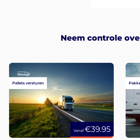
Neem controle ove
Pallets versturen
Pakke
€39.95
Vanaf