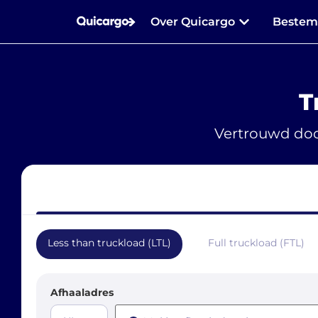
Over Quicargo
Beste
T
Vertrouwd doo
Less than truckload (LTL)
Full truckload (FTL)
Afhaaladres