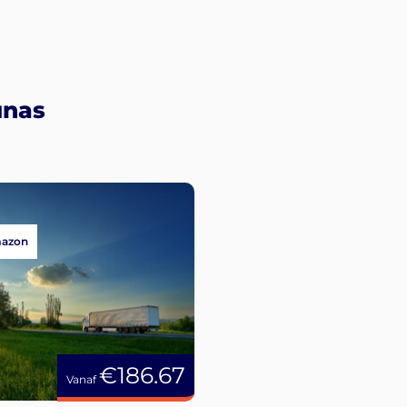
unas
mazon
€186.67
Vanaf