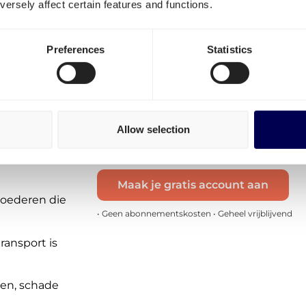
ersely affect certain features and functions.
routes:
Transport van Nederland naar Lito
Preferences
Statistics
Transport van Litouwen naar Neder
voor
Deze tarieven zijn incl. dieseltoeslagen
Voor andere routes kan je een
offerte
voor transport van
Parijs
naar Kaunas,
Allow selection
Kaunas naar
Helsinki
 Europese
Maak je gratis account aan
goederen die
• Geen abonnementskosten • Geheel vrijblijvend
ransport is
gen, schade