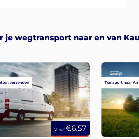
r je wegtransport naar en van Ka
tten verzenden
Transport naar A
€6.57
Vanaf