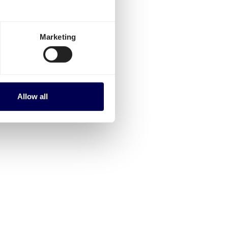
uwen
Marketing
land
, excl. BTW.
 aanvragen
. Bijvoorbeeld
 van
Sofia
naar Kaunas of van
Allow all