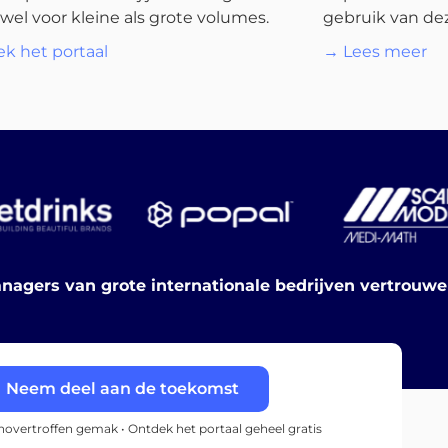
wel voor kleine als grote volumes.
gebruik van dez
k het portaal
→ Lees meer
nagers van grote internationale bedrijven vertrouw
Neem deel aan de toekomst
onovertroffen gemak • Ontdek het portaal geheel gratis