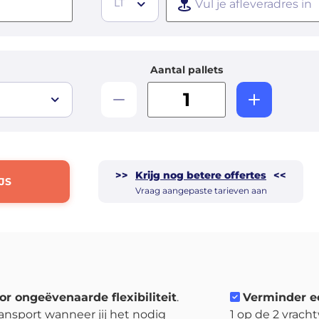
LT
Aantal pallets
>>
Krijg nog betere offertes
<<
JS
Vraag aangepaste tarieven aan
or ongeëvenaarde flexibiliteit
.
Verminder e
ansport wanneer jij het nodig
1 op de 2 vrach