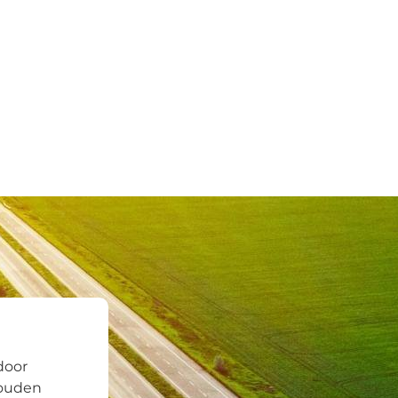
door
zouden