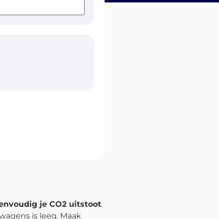
envoudig je CO2 uitstoot
.
twagens is leeg. Maak