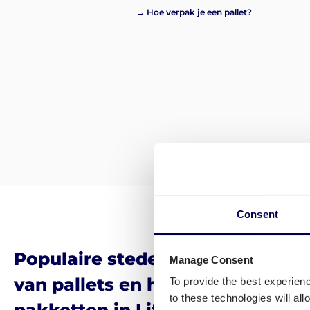
→ Hoe verpak je een pallet?
Consent
Populaire steden voor het verst
Manage Consent
van pallets en het leveren van
To provide the best experien
to these technologies will al
pakketten in Litouwen