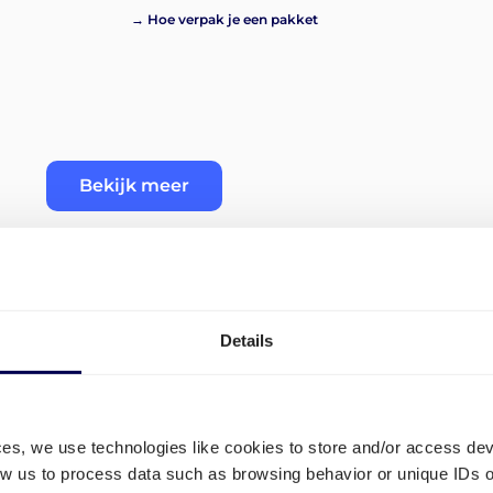
→ Hoe verpak je een pakket
Bekijk meer
Details
uren
Welke transport routes zijn
Kaunas?
ces, we use technologies like cookies to store and/or access de
low us to process data such as browsing behavior or unique IDs o
In het portaal kan je direct transport