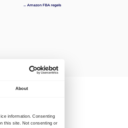
→ Amazon FBA regels
About
 beschikbaar voor
vice information. Consenting
n this site. Not consenting or
 in boeken voor de volgende