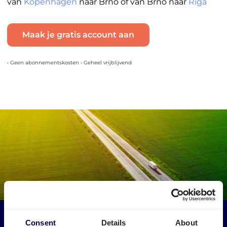
van
Kopenhagen
naar Brno of van Brno naar
Riga
Maak je gratis account aan
• Geen abonnementskosten • Geheel vrijblijvend
Maak een impact op het milieu
Consent
Details
About