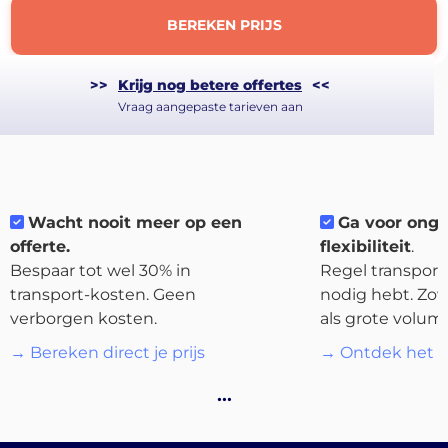
BEREKEN PRIJS
>>
Krijg nog betere offertes
<<
Vraag aangepaste tarieven aan
About
the
platform
Wacht nooit meer op een
Ga voor ong
offerte.
flexibiliteit
.
Bespaar tot wel 30% in
Regel transport 
transport-kosten. Geen
nodig hebt. Zow
verborgen kosten.
als grote volum
Bestemmingen
→ Bereken direct je prijs
→ Ontdek het p
…