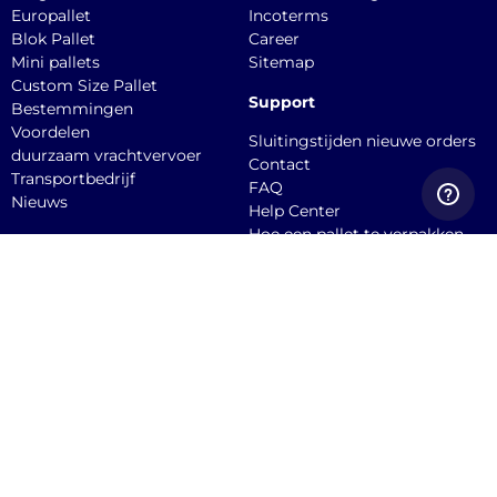
Europallet
Incoterms
Blok Pallet
Career
Mini pallets
Sitemap
Custom Size Pallet
Support
Bestemmingen
Voordelen
Sluitingstijden nieuwe orders
duurzaam vrachtvervoer
Contact
Transportbedrijf
FAQ
Nieuws
Help Center
Hoe een pallet te verpakken
API documentation
Dien een claim in
Quicargo B.V.
Burgemeester
Stekelenburgplein 199, 5041
SC, Tilburg Office
Service@quicargo.com
+31 13 808 1346