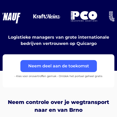
Ontdek
Nederlands
Logistieke managers van grote internationale
bedrijven vertrouwen op Quicargo
Inloggen
Neem deel aan de toekomst
Aanmelden
• Kies voor onovertroffen gemak • Ontdek het portaal geheel gratis
Neem controle over je wegtransport
naar en van Brno