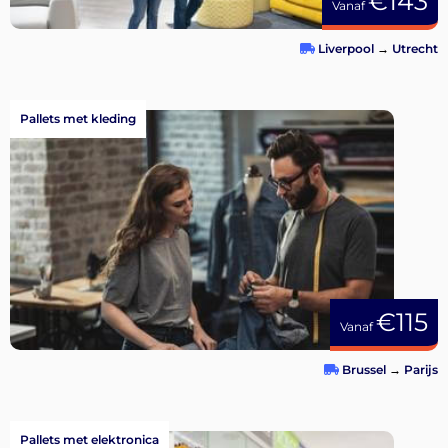
€143
Vanaf
Liverpool
→
Utrecht
Pallets met kleding
€115
Vanaf
Brussel
→
Parijs
Pallets met elektronica