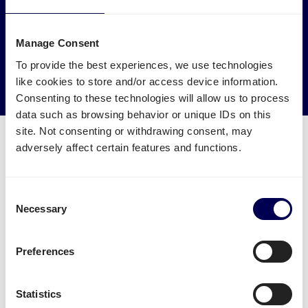
Laat je vracht naar en van Brno ophalen door
vrachtwagens die anders leeg of halfleeg zouden rijden.
Manage Consent
→ Ga van start
To provide the best experiences, we use technologies
like cookies to store and/or access device information.
Verminder je CO2 uitstoot
Consenting to these technologies will allow us to process
data such as browsing behavior or unique IDs on this
site. Not consenting or withdrawing consent, may
adversely affect certain features and functions.
Welke transport diensten zijn
Consent
Necessary
beschikbaar voor Brno?
Selection
Verstuur je pallets
vanuit Nederland naar Brno.
Preferences
Je kan daarnaast ook eenvoudig
zakelijk pakketten
versturen
vanuit Nederland naar Brno. Let wel:
Statistics
pakketten staat momenteel enkel open voor