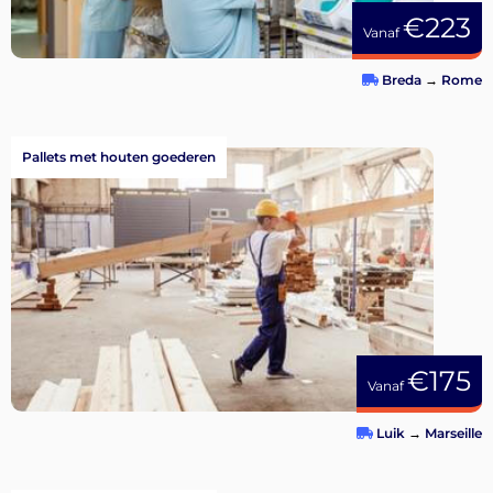
€223
Vanaf
Breda
→
Rome
Pallets met houten goederen
€175
Vanaf
Luik
→
Marseille