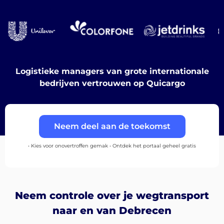
Ontdek
Logistieke managers van grote internationale
Nederlands
bedrijven vertrouwen op Quicargo
Inloggen
Neem deel aan de toekomst
Aanmelden
• Kies voor onovertroffen gemak • Ontdek het portaal geheel gratis
Neem controle over je wegtransport
naar en van Debrecen