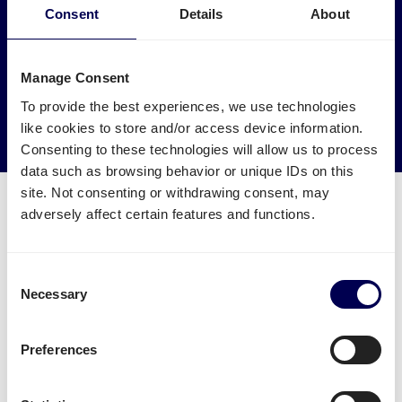
Maak een impact op het milieu
Consent
Details
About
Laat je vracht naar en van Debrecen ophalen door
vrachtwagens die anders leeg of halfleeg zouden rijden.
Manage Consent
→ Ga van start
To provide the best experiences, we use technologies
like cookies to store and/or access device information.
Verminder je CO2 uitstoot
Consenting to these technologies will allow us to process
data such as browsing behavior or unique IDs on this
site. Not consenting or withdrawing consent, may
adversely affect certain features and functions.
Welke transport diensten zijn
Consent
Necessary
beschikbaar voor Debrecen?
Selection
Verstuur je pallets
vanuit Nederland naar Debrecen.
Preferences
Je kan daarnaast ook eenvoudig
zakelijk pakketten
versturen
vanuit Nederland naar Debrecen. Let wel: