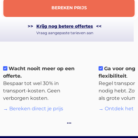
BEREKEN PRIJS
>>
Krijg nog betere offertes
<<
Vraag aangepaste tarieven aan
About
the
platform
Wacht nooit meer op een
Ga voor ong
offerte.
flexibiliteit
.
Bespaar tot wel 30% in
Regel transport 
transport-kosten. Geen
nodig hebt. Zow
verborgen kosten.
als grote volum
Bestemmingen
→ Bereken direct je prijs
→ Ontdek het p
…