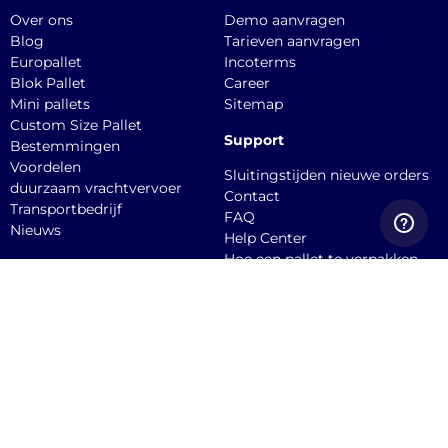
Over ons
Demo aanvragen
Blog
Tarieven aanvragen
Europallet
Incoterms
Blok Pallet
Career
Mini pallets
Sitemap
Custom Size Pallet
Support
Bestemmingen
Voordelen
Sluitingstijden nieuwe orders
duurzaam vrachtvervoer
Contact
Transportbedrijf
FAQ
Nieuws
Help Center
Hoe een pallet te verpakken
API documentation
Dien een claim in
Quicargo B.V.
Burgemeester
Stekelenburgplein 199, 5041
SC, Tilburg Office