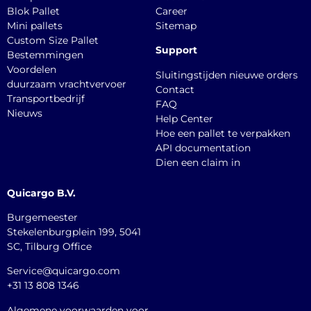
Blok Pallet
Career
Mini pallets
Sitemap
Custom Size Pallet
Support
Bestemmingen
Voordelen
Sluitingstijden nieuwe orders
duurzaam vrachtvervoer
Contact
Transportbedrijf
FAQ
Nieuws
Help Center
Hoe een pallet te verpakken
API documentation
Dien een claim in
Quicargo B.V.
Burgemeester
Stekelenburgplein 199, 5041
SC, Tilburg Office
Service@quicargo.com
+31 13 808 1346
Algemene voorwaarden voor