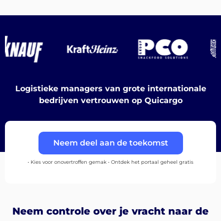
Ontdek
Logistieke managers van grote internationale
Nederlands
bedrijven vertrouwen op Quicargo
Inloggen
Neem deel aan de toekomst
Aanmelden
• Kies voor onovertroffen gemak • Ontdek het portaal geheel gratis
Neem controle over je vracht naar de