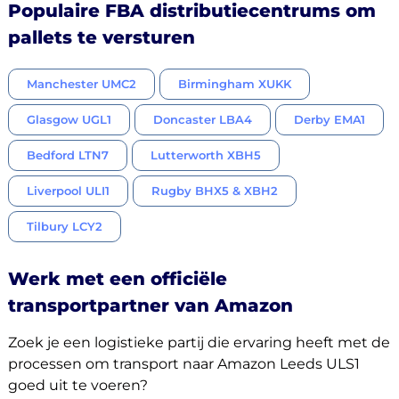
Populaire FBA distributiecentrums om
pallets te versturen
Manchester UMC2
Birmingham XUKK
Glasgow UGL1
Doncaster LBA4
Derby EMA1
Bedford LTN7
Lutterworth XBH5
Liverpool ULI1
Rugby BHX5 & XBH2
Tilbury LCY2
Werk met een officiële
transportpartner van Amazon
Zoek je een logistieke partij die ervaring heeft met de
processen om transport naar Amazon Leeds ULS1
goed uit te voeren?