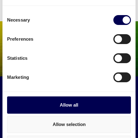
Consent
Necessary
Selection
Preferences
Statistics
Marketing
Maak een impact op het milieu
Gebruik vrachtwagens die anders leeg zouden rijden. Zo
verminder je de lege kilometers naar Amazon ULS1.
Allow all
→ Ga van start
Allow selection
Verminder je CO2 uitstoot