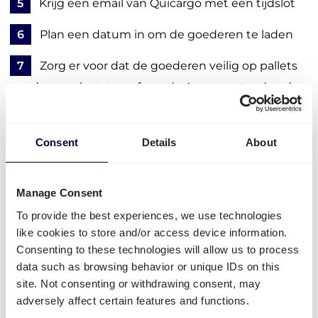
5
Krijg een email van Quicargo met een tijdslot
6
Plan een datum in om de goederen te laden
7
Zorg er voor dat de goederen veilig op pallets
worden geplaatst, conform de Amazon standaarden
- bekijk onze
Amazon gids
8
Laat je Amazon goederen ophalen door één
Consent
Details
About
van onze gespecialiseerde Amazon vervoerders
9
Volg je order via het portaal, en ontvang
Manage Consent
belangrijke updates en meldingen
To provide the best experiences, we use technologies
like cookies to store and/or access device information.
Consenting to these technologies will allow us to process
Regel je vervoer
data such as browsing behavior or unique IDs on this
site. Not consenting or withdrawing consent, may
adversely affect certain features and functions.
• Bespaar 30% via het #1 transportnetwerk in Europa