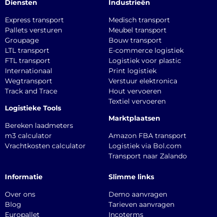
Diensten
Industrieën
Express transport
Medisch transport
Pallets versturen
Meubel transport
Groupage
Bouw transport
LTL transport
E-commerce logistiek
FTL transport
Logistiek voor plastic
Internationaal
Print logistiek
Wegtransport
Verstuur elektronica
Track and Trace
Hout vervoeren
Textiel vervoeren
Logistieke Tools
Marktplaatsen
Bereken laadmeters
m3 calculator
Amazon FBA transport
Vrachtkosten calculator
Logistiek via Bol.com
Transport naar Zalando
Informatie
Slimme links
Over ons
Demo aanvragen
Blog
Tarieven aanvragen
Europallet
Incoterms