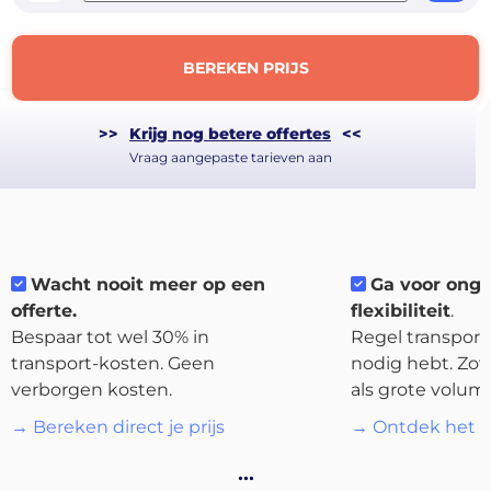
BEREKEN PRIJS
>>
Krijg nog betere offertes
<<
Vraag aangepaste tarieven aan
About
the
platform
Wacht nooit meer op een
Ga voor ong
offerte.
flexibiliteit
.
Bespaar tot wel 30% in
Regel transport 
transport-kosten. Geen
nodig hebt. Zow
verborgen kosten.
als grote volum
Bestemmingen
→ Bereken direct je prijs
→ Ontdek het p
…