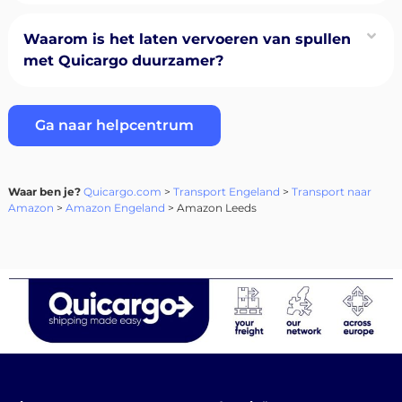
Waarom is het laten vervoeren van spullen
met Quicargo duurzamer?
Ga naar helpcentrum
Waar ben je?
Quicargo.com
>
Transport Engeland
>
Transport naar
Amazon
>
Amazon Engeland
> Amazon Leeds