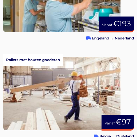
€193
Vanaf
Engeland
→
Nederland
Pallets met houten goederen
€97
Vanaf
België
→
Duitsland