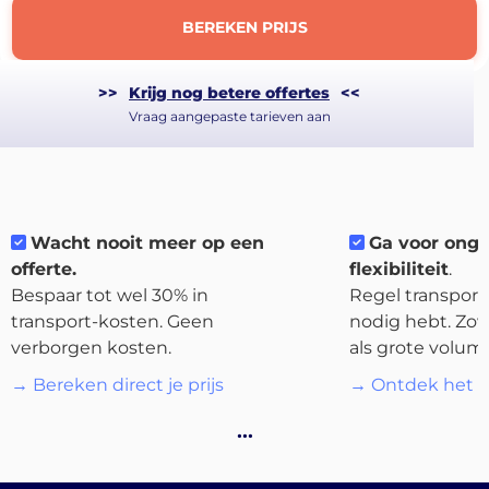
BEREKEN PRIJS
>>
Krijg nog betere offertes
<<
Vraag aangepaste tarieven aan
About
the
platform
Wacht nooit meer op een
Ga voor ong
offerte.
flexibiliteit
.
Bespaar tot wel 30% in
Regel transport 
transport-kosten. Geen
nodig hebt. Zow
verborgen kosten.
als grote volum
Bestemmingen
→ Bereken direct je prijs
→ Ontdek het p
…