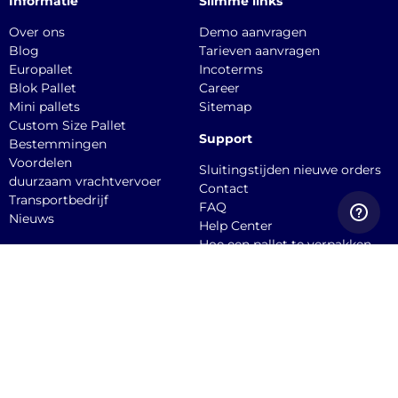
Informatie
Slimme links
Over ons
Demo aanvragen
Blog
Tarieven aanvragen
Europallet
Incoterms
Blok Pallet
Career
Mini pallets
Sitemap
Custom Size Pallet
Support
Bestemmingen
Voordelen
Sluitingstijden nieuwe orders
duurzaam vrachtvervoer
Contact
Transportbedrijf
FAQ
Nieuws
Help Center
Hoe een pallet te verpakken
API documentation
Dien een claim in
Quicargo B.V.
Burgemeester
Stekelenburgplein 199, 5041
SC, Tilburg Office