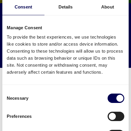
Consent
Details
About
Maak een impact op het milieu
Laat je vracht naar en van Amadora ophalen door
Manage Consent
vrachtwagens die anders leeg of halfleeg zouden rijden.
To provide the best experiences, we use technologies
like cookies to store and/or access device information.
→ Ga van start
Consenting to these technologies will allow us to process
Verminder je CO2 uitstoot
data such as browsing behavior or unique IDs on this
site. Not consenting or withdrawing consent, may
adversely affect certain features and functions.
Consent
Necessary
Welke transport diensten zijn
Selection
beschikbaar voor Amadora?
Preferences
Verstuur je pallets
vanuit Nederland naar Amadora.