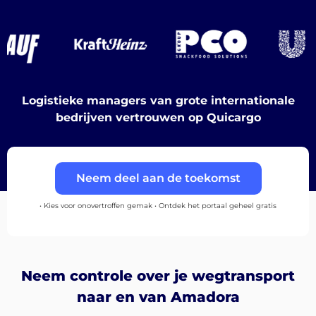
Ontdek
Logistieke managers van grote internationale
Nederlands
bedrijven vertrouwen op Quicargo
Inloggen
Neem deel aan de toekomst
• Kies voor onovertroffen gemak • Ontdek het portaal geheel gratis
Aanmelden
Neem controle over je wegtransport
naar en van Amadora