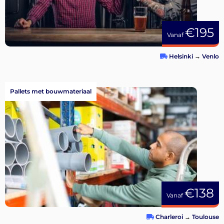
€195
Vanaf
Helsinki
→
Venlo
Pallets met bouwmateriaal
€138
Vanaf
Charleroi
→
Toulouse