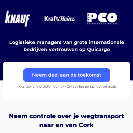
Ontdek
Nederlands
Logistieke managers van grote internationale
bedrijven vertrouwen op Quicargo
Inloggen
Neem deel aan de toekomst
Aanmelden
• Kies voor onovertroffen gemak • Ontdek het portaal geheel gratis
Neem controle over je wegtransport
naar en van Cork