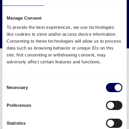
Laat je vracht naar en van Cork ophalen door
vrachtwagens die anders leeg of halfleeg zouden rijden.
Manage Consent
→ Ga van start
To provide the best experiences, we use technologies
like cookies to store and/or access device information.
Verminder je CO2 uitstoot
Consenting to these technologies will allow us to process
data such as browsing behavior or unique IDs on this
site. Not consenting or withdrawing consent, may
adversely affect certain features and functions.
Welke transport diensten zijn
Consent
Necessary
beschikbaar voor Cork?
Selection
Verstuur je pallets
vanuit Nederland naar Cork.
Preferences
Je kan daarnaast ook eenvoudig
zakelijk pakketten
versturen
vanuit Nederland naar Cork. Let wel:
Statistics
pakketten staat momenteel enkel open voor