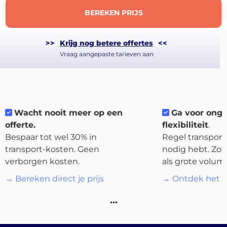
BEREKEN PRIJS
>>
Krijg nog betere offertes
<<
Vraag aangepaste tarieven aan
About
the
platform
Wacht nooit meer op een
Ga voor ong
offerte.
flexibiliteit
.
Bespaar tot wel 30% in
Regel transport 
transport-kosten. Geen
nodig hebt. Zow
verborgen kosten.
als grote volum
Bestemmingen
→ Bereken direct je prijs
→ Ontdek het p
…