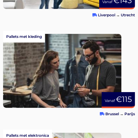
€143
Vanaf
Liverpool
→
Utrecht
Pallets met kleding
€115
Vanaf
Brussel
→
Parijs
Pallets met elektronica