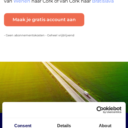
van
Wenen
naar Cork of van Cork naar
Bratislava
Maak je gratis account aan
• Geen abonnementskosten • Geheel vrijblijvend
Maak een impact op het milieu
Consent
Details
About