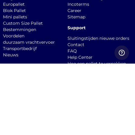
Europallet
Incoterms
Blok Pallet
Career
Mini pallets
Sitemap
Custom Size Pallet
Support
Bestemmingen
Voordelen
Sluitingstijden nieuwe orders
duurzaam vrachtvervoer
Contact
Transportbedrijf
FAQ
Nieuws
Help Center
Hoe een pallet te verpakken
API documentation
Dien een claim in
Quicargo B.V.
Burgemeester
Stekelenburgplein 199, 5041
SC, Tilburg Office
Service@quicargo.com
+31 13 808 1346