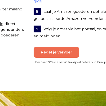
gids
n per maand
8
Laat je Amazon goederen ophale
gespecialiseerde Amazon vervoerders
jg direct
9
Volg je order via het portaal, en 
rgens anders
e goederen.
en meldingen
Regel je vervoer
• Bespaar 30% via het #1 transportnetwerk in Euro