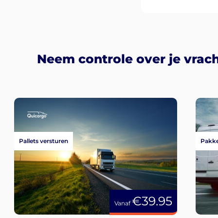
Neem controle over je vrach
Pallets versturen
Pakke
€39.95
Vanaf