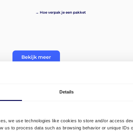
→ Hoe verpak je een pakket
Bekijk meer
Details
ums om
Hoe order je transport naar
ces, we use technologies like cookies to store and/or access de
low us to process data such as browsing behavior or unique IDs o
Om pallets naar Amazon LCY2 te laten