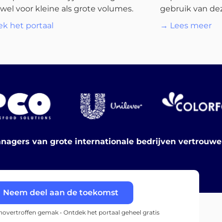
wel voor kleine als grote volumes.
gebruik van dez
k het portaal
→ Lees meer
nagers van grote internationale bedrijven vertrouw
Neem deel aan de toekomst
onovertroffen gemak • Ontdek het portaal geheel gratis