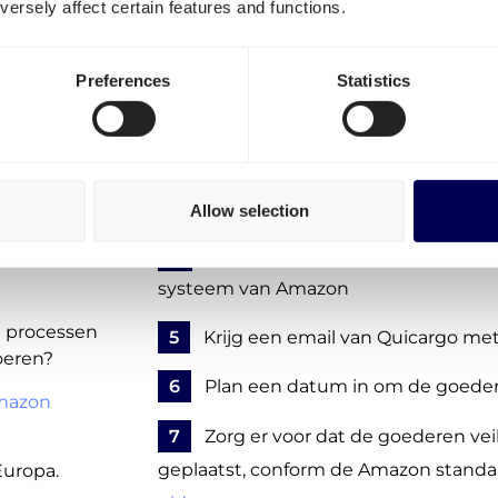
ersely affect certain features and functions.
stappen:
ton XBH4
1
Maak een gratis account aan
- geh
Preferences
Statistics
1
abonnementskosten
2
Vul de gegevens van je FBA zend
3
Bevestig je aanvraag - nog geen 
Allow selection
r van
4
Quicargo maakt een losafspraak 
systeem van Amazon
de processen
5
Krijg een email van Quicargo met 
oeren?
6
Plan een datum in om de goeder
mazon
7
Zorg er voor dat de goederen veil
geplaatst, conform de Amazon standa
Europa.