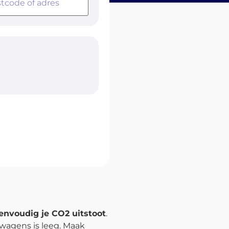
envoudig je CO2 uitstoot
.
twagens is leeg. Maak