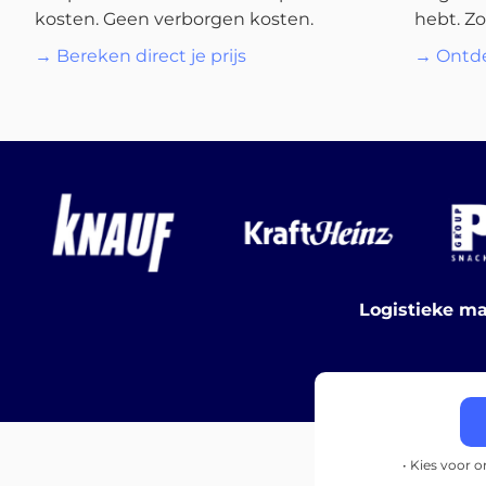
kosten. Geen verborgen kosten.
hebt. Zo
→ Bereken direct je prijs
→ Ontde
Logistieke ma
• Kies voor 