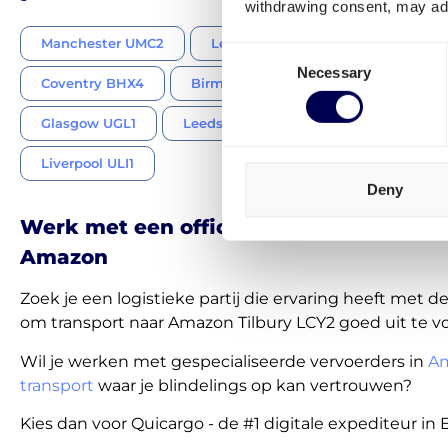
withdrawing consent, may adv
Manchester UMC2
Leicester XBH3
Wolverhamp
Consent
Necessary
Selection
Coventry BHX4
Birmingham XUKK
Londen LCY
Glasgow UGL1
Leeds ULS1
Derby EMA1
Liverpool ULI1
Deny
Werk met een officiële transportpartne
Amazon
Zoek je een logistieke partij die ervaring heeft met 
om transport naar Amazon Tilbury LCY2 goed uit te v
Wil je werken met gespecialiseerde vervoerders in
A
transport
waar je blindelings op kan vertrouwen?
Kies dan voor Quicargo - de #1 digitale expediteur in 