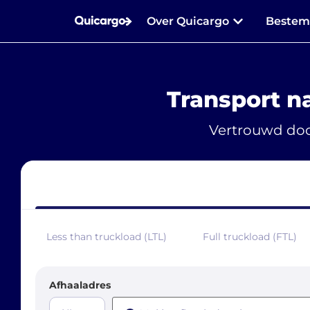
Over Quicargo
Beste
Transport n
Vertrouwd doo
Less than truckload (LTL)
Full truckload (FTL)
Afhaaladres