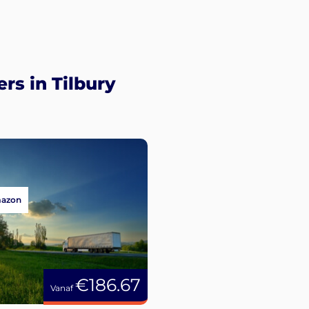
rs in Tilbury
mazon
€186.67
Vanaf