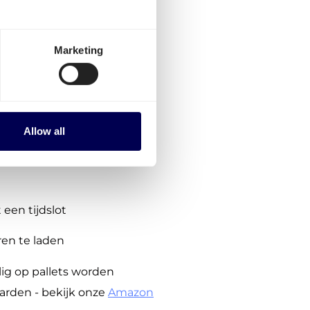
eel vrijblijvend, geen
Marketing
ing in
betaling nodig
Allow all
via het CARP planning
een tijdslot
en te laden
ig op pallets worden
arden - bekijk onze
Amazon