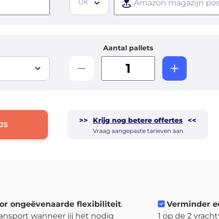
UK
Aantal pallets
>>
Krijg nog betere offertes
<<
JS
Vraag aangepaste tarieven aan
or ongeëvenaarde flexibiliteit
.
Verminder e
ansport wanneer jij het nodig
1 op de 2 vrach